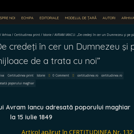
SPRE NOI
ECHIPA
EDITORIALE
MODELUL DE ȚARĂ
AUTORI
ARHIV
/
Arhiva
/
Certitudinea print
/
Istorie
/
AVRAM IANCU: „De credeţi în cer un Dumnezeu şi pe pămân
 credeţi în cer un Dumnezeu şi
mijloace de a trata cu noi”
iva
Certitudinea print
Istorie
0 Comment
certitudinea.ro
certitudinea.ro
resată poporului maghiar
lui Avram Iancu adresată poporului maghiar
la 15 iulie 1849
Articol apărut în CERTITUDINEA Nr. 132