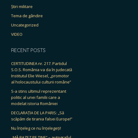
Știri militare
Tema de gândire
Uncategorized
VIDEO
RECENT POSTS
CERTITUDINEA nr. 217. Partidul
S.O.S. România va da în judecată
Institutul Elie Wiesel, „promotor
al holocaustului culturii române”
S-a stins ultimul reprezentant
politic al unei familii care a
modelat istoria României
DECLARAȚIA DE LA PARIS: „Să
scăpăm de tirania falsei Europe!”
Nu înțeleg ce nu înțelegeți!
„MĂ BAZEZ PE TINE” – autograful