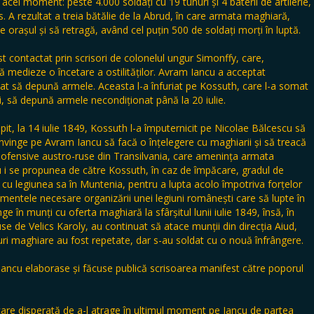
el moment: peste 4.000 soldați cu 19 tunuri și 4 baterii de artilerie,
A rezultat a treia bătălie de la Abrud, în care armata maghiară,
e orașul și să retragă, având cel puțin 500 de soldați morți în luptă.
t contactat prin scrisori de colonelul ungur Simonffy, care,
ă medieze o încetare a ostilităților. Avram Iancu a acceptat
uzat să depună armele. Aceasta l-a înfuriat pe Kossuth, care l-a somat
i, să depună armele necondiționat până la 20 iulie.
it, la 14 iulie 1849, Kossuth l-a împuternicit pe Nicolae Bălcescu să
onvinge pe Avram Iancu să facă o înțelegere cu maghiarii și să treacă
ei ofensive austro-ruse din Transilvania, care amenința armata
 i se propunea de către Kossuth, în caz de împăcare, gradul de
 cu legiunea sa în Muntenia, pentru a lupta acolo împotriva forțelor
entele necesare organizării unei legiuni românești care să lupte în
 în munți cu oferta maghiară la sfârșitul lunii iulie 1849, însă, în
e de Velics Karoly, au continuat să atace munții din direcția Aiud,
acuri maghiare au fost repetate, dar s-au soldat cu o nouă înfrângere.
 Iancu elaborase și făcuse publică scrisoarea manifest către poporul
are disperată de a-l atrage în ultimul moment pe Iancu de partea