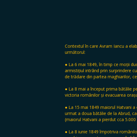
Contextul în care Avram Iancu a elabo
următorul:
● La 6 mai 1849, în timp ce moții du
armistițiul intrând prin surprindere 
de trădare din partea maghiarilor, c
● La 8 mai a început prima bătălie p
victoria românilor și evacuarea orașu
● La 15 mai 1849 maiorul Hatvani a 
urmat a doua bătălie de la Abrud, ca
(maiorul Hatvani a pierdut cca 5.000 so
● La 8 iunie 1849 împotriva românilor