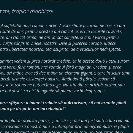
tate, fraţilor maghiari!
l sufletului unui român sincer. Aceste sfinte principii ne treziră din
 sute de ani; pentru acestea am ridicat cereri la locurile cuvenite;
te, am ridicat arma, ne-am vărsat sângele, şi a ni-l vărsa pentru
i curge sânge în vinele noastre. Deie-şi părerea Europa, judece
ntru libertatea noastră, cea asuprită, de-a veacurilor nedreptate.
luminat vedem şi prea hotărât credem, că în aceste două Patrii surori,
poate vorbi fără român, nici românul fără maghiar. Credem şi prea
 voi, azi mâne vrea să dee mâna un element gigantic, care în scurt timp
, decât urmele existenţei noastre. Amândouă părţile, vedem că
, şi totuşi nu ne putem înţelege. Nu ştiu din ce pricină, pizma, sau
re noi şi voi, ca nici în agonie să putem vorbi deaproape.
are sfâşiere a inimei trebuie să mărturisim, că noi armele până
uma pe drept le-am întrebuinţat”
ntâmplat în aceasta patrie, şi în care şi noi am fost siliţi a lua cea mai
, că răscularea noastră nu s-a întâmplat prin amăgirea Austriei (după
oi ne-a răsculat nerecunoaşterea naţionalităţii politice, tiraniile şi