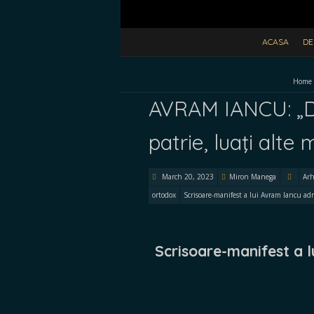
ACASA
DE
Home
AVRAM IANCU: „De
patrie, luaţi alte 
March 20, 2023
Miron Manega
Arh
ortodox
Scrisoare-manifest a lui Avram Iancu ad
Scrisoare-manifest a 