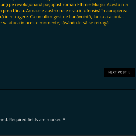
 munți pe revoluționarul pașoptist român Eftimie Murgu. Acesta n-a
a prea târziu. Armatele austro-ruse erau în ofensivă în apropierea
ă în retragere. Ca un ultim gest de bunăvoință, Iancu a acordat
le va ataca în aceste momente, lăsându-le să se retragă
NEXT POST
shed.
Required fields are marked
*