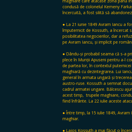
maghiare care atacase zona până în ac
condusă de colonelul Kemeny Farkas. 
încercuită, a fost silită să abandonez
● La 21 iunie 1849 Avram Iancu a fos
împuternicit de Kossuth, a încercat s
posibilitatea negocierilor, dar a ref
pe Avram Iancu, și implicit pe român
● Dându-și probabil seama că s-a prip
plece în Munții Apuseni pentru a-l c
de partea lor, în contextul puternic
maghiară cu dezintegrarea. Lui Iancu
general în armata ungară și trecerea
austro-ruse. Kossuth a semnat docum
cadrul armatei ungare. Bălcescu ajunge
acest timp, trupele maghiare, condus
fiind înfrânte. La 22 iulie aceste at
● Între timp, la 15 iulie 1849, Avram
maghiar.
● Lajos Kossuth a mai făcut o încerc