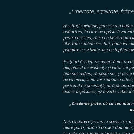
„Libertate, egalitate, frăţie
Ascultaţi cuvintele, purcese din adâncu
adâncirea, în care ne apăsară varvarii
pentru acestea, ca să ne fie recunoscu
libertate suntem resoluţi, până va ma
popoarele civilizate, noi ne luptăm pe
Fraţilor! Credeţi-ne nouă că noi prea
maghiarul de existenţă şi viitor nu 
luminat vedem, că peste noi, şi peste
ne va îneca, şi nu vor rămânea altele
pericolul ne ameninţă, încă de aproape
doară nepăsarea, îşi învârte sabia înt
„Crede-ne frate, că cu cea mai m
ac
Noi, cu durere privim la scena ce s-a î
mare parte, însă să credeţi domnilor
cum dv. rău sunteţi informaţi), ci pe n