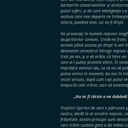
barbariile conservativilor şi aristocr
putut suferi, şi de care inteligenţa s-a
aceluia care mai departe ne tirăneşte,
istoria, punând vina, cui va fi drept.
Ne provocaţi în numele naţiunii magh
asupritorilor comuni. Crede-ne frate,
armele până acuma pe drept le-am înt
desonesta caracterul întregii naţiun
trezi pe voi, şi a vă arăta, că între v
care vi-l puteţi promite etern. În sena
împrăştie veninul său, ca să nu vă pu
putea nimici în moment, ba nici în tim
secoli virtuos, după cum l-aţi putut 
timpurile cele critice, care vă ameninţ
„Nu ar fi târziu a ne dobândi
Fraţilor! Spiritul de care e pătrunsă ş
nostru, decât la al oricărei naţiuni, c
frăţietate, aceste principii sunt deviz
care trăim suntem gata a da mâna cu c