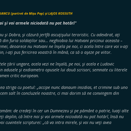
IANCU (portret de Mișu Pop) și LAJOS KOSSUTH
oi şi voi armele niciodată nu pot hotărî”
 şi Dobra, şi căzură jertfă ascuţişului teroristic. Cu adevărat, aţi
ă din furia soldaţilor sau… neghiobia lui Hatvani pricinui aceasta –
emei, deoarece nu Hatvani ne înşela pe noi, ci acela între care voi v-aţi
n, i-aţi pus fericirea voastră în mână, ca să o aşeze pe viitor.
tele ţării ungare, acela vezi ne înşală, pe noi, şi acela e Ludovic
n adusele şi exdiametro opusele lui două scrisori, semnate cu literele
xamen critic european.
a striga cu poetul: „accipe nunc danaum insidias, et crimine sub uno
acem salt în concluzele noastre, ci mai dorim să ne convingem din
clamăm: de credeţi în cer un Dumnezeu şi pe pământ o patrie, luaţi alte
ţi deplin, că între noi şi voi armele niciodată nu pot hotărî, însă nu
oi cuvintele scripturei: „că va intra mirele, şi voi nu veţi avea