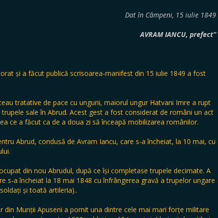
Dat în Câmpeni, 15 iulie 1849
AVRAM IANCU, prefect”
rat și a făcut publică scrisoarea-manifest din 15 iulie 1849 a fost
ceau tratative de pace cu ungurii, maiorul ungur Hatvani Imre a rupt
cu trupele sale în Abrud. Acest gest a fost considerat de români un act
eea ce a făcut ca de a doua zi să înceapă mobilizarea românilor.
entru Abrud, condusă de Avram Iancu, care s-a încheiat, la 10 mai, cu
lui.
ocupat din nou Abrudul, după ce își completase trupele decimate. A
re s-a încheiat la 18 mai 1848 cu înfrângerea gravă a trupelor ungare
ldați și toată artileria)..
 din Munții Apuseni a pornit una dintre cele mai mari forțe militare