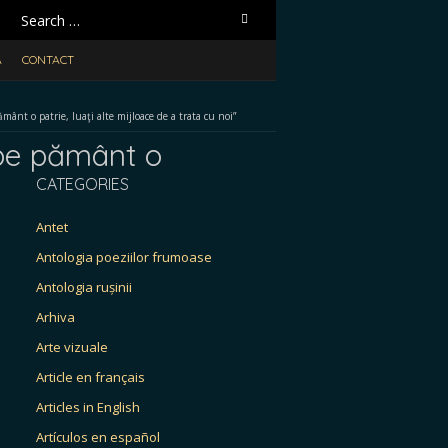
Search
for:
A
CONTACT
t o patrie, luaţi alte mijloace de a trata cu noi”
 pe pământ o
CATEGORIES
Antet
Antologia poeziilor frumoase
Antologia rușinii
Arhiva
Arte vizuale
Article en français
Articles in English
Artículos en español