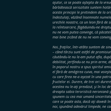
ajutor, ce se poate aştepta de la vreu
bărbătească seriozitate suntem hotărâ
aceste principii le pretindem de la or
îndestulaţi, văzând însemnate numele l
urechile noastre, ca un leon fără de 
la reîntoarcere, făgăduindu-ne dreptur
nu ne vom putea convinge, că păcatele
mai bine zicând de nu ne vom convinge,
Noi, fraţilor, într-atâta suntem de sin
– când târziu sunt astfel de promisiun
căutându-le nu le-am putut afla, dup
debilitat, jertfindu-se nu prin arme, d
în poporul nostru a spus spiritul amici
el fără de amăgirea cuiva, mai voieşt
cu care firea ne-a aşezat în una pat
fructelor ei. Durere, de trei ori durere
acestea nu le-aţi prevăzut, şi în loc de
dreapta sabia teroristică neroniană şi
spunem cu cea mai umană sinceritate, 
care se poate asta, dacă aţi dovedi î
noi, spunând adevărul limpede, ne ca