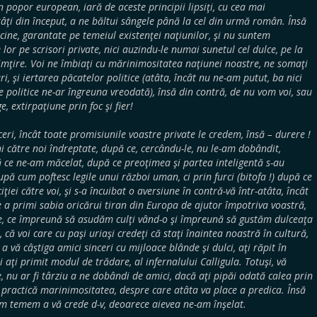
n popor european, iară de aceste principii lipsiţi, cu cea mai
ţi din început, a ne băltui sângele până la cel din urmă român. Însă
icine, garantate pe temeiul existenţei naţiunilor, şi nu suntem
or pe scrisori private, nici auzindu-le numai sunetul cel dulce, pe la
simţire. Voi ne îmbiaţi cu mărinimositatea naţiunei noastre, ne somaţi
i, şi iertarea păcatelor politice (atâta, încât nu ne-am putut, ba nici
 politice ne-ar îngreuna vreodată), însă din contră, de nu vom voi, sau
 extirpaţiune prin foc şi fier!
ceri, încât toate promisiunile voastre private le credem, însă – durere !
i către noi îndreptate, după ce, cercându-le, nu le-am dobândit,
ă ce ne-am măcelat, după ce preoţimea şi partea inteligentă s-au
upă cum poftesc legile unui război uman, ci prin furci (bitofa !) după ce
ţiei către voi, şi s-a încuibat o aversiune în contră-vă într-atâta, încât
e a primi sabia oricărui tiran din Europa de ajutor împotriva voastră,
rie, ce împreună să asudăm culţi vând-o şi împreună să gustăm dulceaţa
, că voi care cu paşi uriaşi credeţi că staţi înaintea noastră în cultură,
 a vă câştiga amici sinceri cu mijloace blânde şi dulci, aţi răpit în
 aţi primit modul de trădare, al infernalului Calligula. Totuşi, vă
nu ar fi târziu a ne dobândi de amici, dacă aţi pipăi odată calea prin
n practică marinimositatea, despre care atâta va place a predica. Însă
m temem a vă crede d-v, deoarece aievea ne-am înşelat.