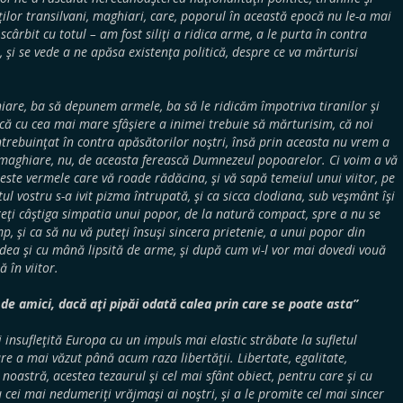
aţilor transilvani, maghiari, care, poporul în această epocă nu le-a mai
 scârbit cu totul – am fost siliţi a ridica arme, a le purta în contra
 şi se vede a ne apăsa existenţa politică, despre ce va mărturisi
iare, ba să depunem armele, ba să le ridicăm împotriva tiranilor şi
 că cu cea mai mare sfâşiere a inimei trebuie să mărturisim, că noi
rebuinţat în contra apăsătorilor noştri, însă prin aceasta nu vrem a
i maghiare, nu, de aceasta ferească Dumnezeul popoarelor. Ci voim a vă
oi este vermele care vă roade rădăcina, şi vă sapă temeiul unui viitor, pe
tul vostru s-a ivit pizma întrupată, şi ca sicca clodiana, sub veşmânt îşi
teţi câştiga simpatia unui popor, de la natură compact, spre a nu se
p, şi ca să nu vă puteţi însuşi sincera prietenie, a unui popor din
vedea şi cu mână lipsită de arme, şi după cum vi-l vor mai dovedi vouă
ă în viitor.
 de amici, dacă aţi pipăi odată calea prin care se poate asta”
i insufleţită Europa cu un impuls mai elastic străbate la sufletul
are a mai văzut până acum raza libertăţii. Libertate, egalitate,
a noastră, acestea tezaurul şi cel mai sfânt obiect, pentru care şi cu
ei mai nedumeriţi vrăjmaşi ai noştri, şi a le promite cel mai sincer