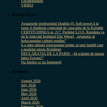
Uncategorized
VIDEO
Recent Posts
Avatarurile profesorului Dughin (I). Soft power à la
russe și disidența controlată de caracatița de la Kremlin
CERTITUDINEA nr. 217. Partidul S.O.S. România va
da în judecată Institutul Elie Wiesel, „promotor al
holocaustului culturii române”
S-a stins ultimul reprezentant politic al unei familii care
a modelat istoria României
DECLARAȚIA DE LA PARIS: „Să scăpăm de tirania
falsei Europe!”
Nu înțeleg ce nu înțelegeți!
Archives
August 2026
July 2026
June 2026
May 2026
April 2026
March 2026
February 2026