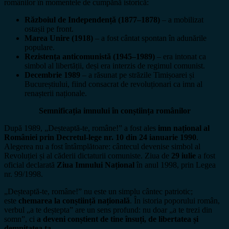
românilor în momentele de cumpănă istorică:
Războiul de Independență (1877–1878)
– a mobilizat
ostașii pe front.
Marea Unire (1918)
– a fost cântat spontan în adunările
populare.
Rezistența anticomunistă (1945–1989)
– era intonat ca
simbol al libertății, deși era interzis de regimul comunist.
Decembrie 1989
– a răsunat pe străzile Timișoarei și
Bucureștiului, fiind consacrat de revoluționari ca imn al
renașterii naționale.
Semnificația imnului în conștiința românilor
După 1989, „Deșteaptă-te, române!” a fost ales
imn național al
României prin Decretul-lege nr. 10 din 24 ianuarie 1990
.
Alegerea nu a fost întâmplătoare: cântecul devenise simbol al
Revoluției și al căderii dictaturii comuniste. Ziua de
29 iulie
a fost
oficial declarată
Ziua Imnului Național
în anul 1998, prin Legea
nr. 99/1998.
„Deșteaptă-te, române!” nu este un simplu cântec patriotic;
este
chemarea la conștiință națională
. În istoria poporului român,
verbul „a te deștepta” are un sens profund: nu doar „a te trezi din
somn”, ci
a deveni conștient de tine însuți, de libertatea și
demnitatea ta
.