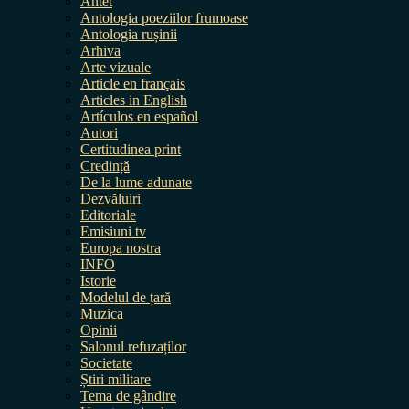
Antet
Antologia poeziilor frumoase
Antologia rușinii
Arhiva
Arte vizuale
Article en français
Articles in English
Artículos en español
Autori
Certitudinea print
Credință
De la lume adunate
Dezvăluiri
Editoriale
Emisiuni tv
Europa nostra
INFO
Istorie
Modelul de țară
Muzica
Opinii
Salonul refuzaților
Societate
Știri militare
Tema de gândire