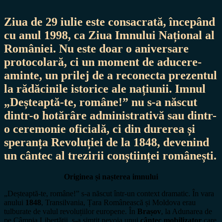
Ziua de
29 iulie
este consacrată, începând
cu anul 1998, ca
Ziua Imnului Național al
României
. Nu este doar o aniversare
protocolară, ci un moment de aducere-
aminte, un prilej de a reconecta prezentul
la rădăcinile istorice ale națiunii. Imnul
„Deșteaptă-te, române!” nu s-a născut
dintr-o hotărâre administrativă sau dintr-
o ceremonie oficială, ci din
durerea și
speranța Revoluției de la 1848
, devenind
un cântec al trezirii conștiinței românești.
Originea și nașterea imnului
„Deșteaptă-te, române!” s-a născut într-un context dramatic. În vara
anului
1848
, Transilvania, Țara Românească și Moldova erau
tulburate de valul revoluțiilor europene. În
Brașov
, la Adunarea de
pe Câmpia Libertății, s-a simțit nevoia unui
cântec mobilizator
care