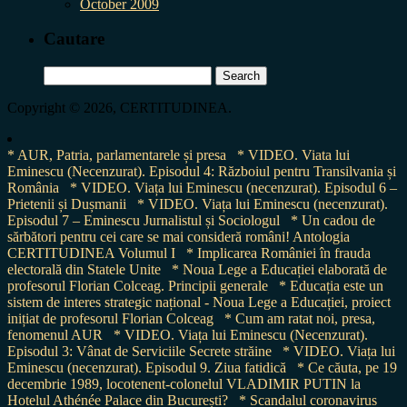
October 2009
Cautare
Search
for:
Copyright © 2026, CERTITUDINEA.
* AUR, Patria, parlamentarele și presa
* VIDEO. Viata lui
Eminescu (Necenzurat). Episodul 4: Războiul pentru Transilvania și
România
* VIDEO. Viața lui Eminescu (necenzurat). Episodul 6 –
Prietenii și Dușmanii
* VIDEO. Viața lui Eminescu (necenzurat).
Episodul 7 – Eminescu Jurnalistul și Sociologul
* Un cadou de
sărbători pentru cei care se mai consideră români! Antologia
CERTITUDINEA Volumul I
* Implicarea României în frauda
electorală din Statele Unite
* Noua Lege a Educației elaborată de
profesorul Florian Colceag. Principii generale
* Educația este un
sistem de interes strategic național - Noua Lege a Educației, proiect
inițiat de profesorul Florian Colceag
* Cum am ratat noi, presa,
fenomenul AUR
* VIDEO. Viața lui Eminescu (Necenzurat).
Episodul 3: Vânat de Serviciile Secrete străine
* VIDEO. Viața lui
Eminescu (necenzurat). Episodul 9. Ziua fatidică
* Ce căuta, pe 19
decembrie 1989, locotenent-colonelul VLADIMIR PUTIN la
Hotelul Athénée Palace din București?
* Scandalul coronavirus