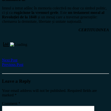
Imnul a intrat adânc în memoria colectivă nu doar ca simbol politic,
ci și ca
rugăciune la vremuri grele
. Este
un testament moral al
Revoluției de la 1848
și un mesaj care a traversat generațiile:
chemarea la demnitate, libertate și unitate națională.
CERTITUDINEA
Next Post
Previous Post
Leave a Reply
Your email address will not be published.
Required fields are
marked
*
Comment
*