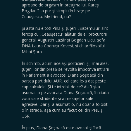
aproape de orgasm în preajma lui, Rareş
Bogdan îl ia pur şi simplu în braţe pe
Ceauşescu. My friend, nu?
Şi asta nu e tot! Pînă şi ţuţerii „Sistemului” sînt
fericiţi cu „Ceauşescu” alături de ei: procurorii
generali Augustin Lazăr şi Bogdan Licu, şefa
DNA Laura Codruţa Kovesi, şi chiar filosoful
Mihai Şora.
În schimb, acum aceiaşi politicieni şi, mai ales,
ţuţerii lor din presă se revoltă împotriva intrării
în Parlament a avocatei Diana Şoşoacă din
partea partidului AUR, cel care le-a dat peste
cap calculele! Şi te întrebi: de ce? AUR şi-a
asumat-o pe avocata Diana Şoşoacă, în ciuda
vocii sale stridente şi a mesajelor sale
agresive. Dar şi-a asumat-o, nu doar a folosit-
o în stradă, aşa cum au făcut cei din PNL şi
USR.
În plus, Diana Şoşoacă este avocat şi încă