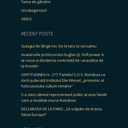
Tema de gândire
Uncategorized
VIDEO
RECENT POSTS
Gulagul de lângă noi. De la tanc la curcubeu
Avatarurile profesorului Dughin (I). Soft power à
la russe și disidența controlată de caracatița de
la Kremlin
CERTITUDINEA nr. 217. Partidul S.O.S. România va
da în judecată Institutul Elie Wiesel, „promotor al
holocaustului culturii române”
S-a stins ultimul reprezentant politic al unei familii
care a modelat istoria României
DECLARAȚIA DE LA PARIS: „Să scăpăm de tirania
falsei Europe!”