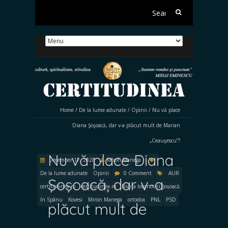
Search
for:
Home
/
De la lume adunate
/
Opinii
/
Nu vă place
Diana Şoşoacă, dar v-a plăcut mult de Marian
„Ceauşescu”?
Nu vă place Diana
December 17, 2020
Miron Manega
De la lume adunate
Opinii
0 Comment
AUR
Şoşoacă, dar v-a
certitudinea.ro
certitudinea.ro
Diana Iovanovici Șoșoacă
In Spânu
Kovesi
Miron Manega
ortodox
PNL
PSD
plăcut mult de