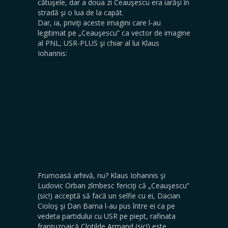
cătuşele, dar a doua zi Ceauşescu era iarăşi în
stradă şi o lua de la capăt.
Dar, ia, priviţi aceste imagini care l-au
legitimat pe „Ceauşescu” ca vector de imagine
al PNL, USR-PLUS şi chiar al lui Klaus
Iohannis:
Frumoasă arhivă, nu? Klaus Iohannis şi
Ludovic Orban zîmbesc fericiţi că „Ceauşescu”
(sic!) acceptă să facă un selfie cu ei, Dacian
Cioloş şi Dan Barna l-au pus între ei ca pe
vedeta partidului cu USR pe piept, rafinata
franţuzoaică Clotilde Armand (sic!) este