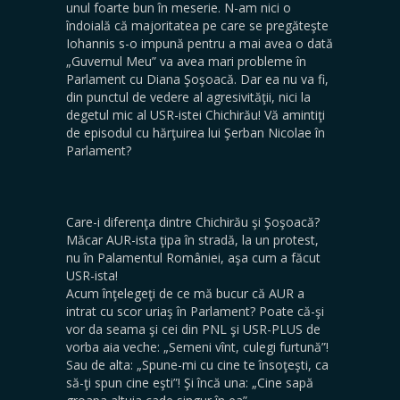
unul foarte bun în meserie. N-am nici o
îndoială că majoritatea pe care se pregăteşte
Iohannis s-o impună pentru a mai avea o dată
„Guvernul Meu” va avea mari probleme în
Parlament cu Diana Şoşoacă. Dar ea nu va fi,
din punctul de vedere al agresivităţii, nici la
degetul mic al USR-istei Chichirău! Vă amintiţi
de episodul cu hărţuirea lui Şerban Nicolae în
Parlament?
Care-i diferenţa dintre Chichirău şi Şoşoacă?
Măcar AUR-ista ţipa în stradă, la un protest,
nu în Palamentul României, aşa cum a făcut
USR-ista!
Acum înţelegeţi de ce mă bucur că AUR a
intrat cu scor uriaş în Parlament? Poate că-şi
vor da seama şi cei din PNL şi USR-PLUS de
vorba aia veche: „Semeni vînt, culegi furtună”!
Sau de alta: „Spune-mi cu cine te însoţeşti, ca
să-ţi spun cine eşti”! Şi încă una: „Cine sapă