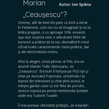
Marian
Autor: Ion Spânu
„Ceauşescu”?
Domne, atît de bine îmi pare că AUR a intrat
în Parlament, cum nici nu vă imaginaţi! Şi nu la
limita pragului, ci cu aproape 10%. Această
aşa-zisă surpriză este o adevărată hîrtie de
turnesol a politicii de la noi, devoalînd în mod
oficial toate caracteristicile clasei politice, dar
şi ale electoratului nostru.
Pînă la alegeri, omul-pîrmac al PNL era un
anumit Marian Tivilic Moroșanu, zis
„Ceauşescu”. Era bun! Îi hărţuia pe PSD-işti şi
chiar pe Avocatul Poporului, urmărindu-i la
ieşirea din televiziuni şi chiar pînă acasă, le
mînjea gardul casei cu tot felul de porcării,
arunca vopsea pe pereţii ministerului Justiţiei
unde era Tudorel Toader.
Îi mai puneau cîteodată poliţiştii, „la vrăjeală”,