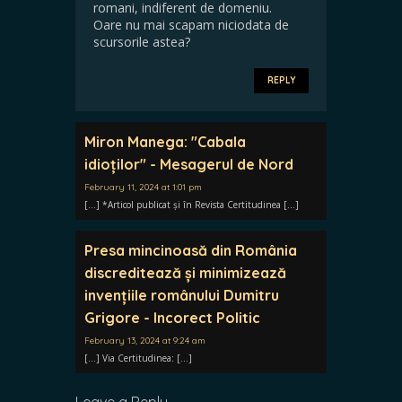
romani, indiferent de domeniu.
Oare nu mai scapam niciodata de
scursorile astea?
REPLY
Miron Manega: "Cabala
idioților" - Mesagerul de Nord
February 11, 2024 at 1:01 pm
[…] *Articol publicat și în Revista Certitudinea […]
Presa mincinoasă din România
discreditează și minimizează
invențiile românului Dumitru
Grigore - Incorect Politic
February 13, 2024 at 9:24 am
[…] Via Certitudinea: […]
Leave a Reply