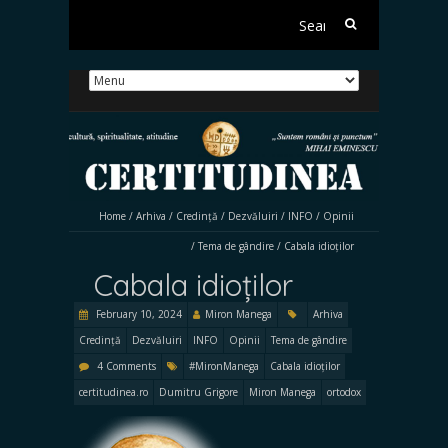
Search
for:
Home
/
Arhiva
/
Credință
/
Dezvăluiri
/
INFO
/
Opinii
/
Tema de gândire
/
Cabala idioților
Cabala idioților
February 10, 2024
Miron Manega
Arhiva
Credință
Dezvăluiri
INFO
Opinii
Tema de gândire
4 Comments
#MironManega
Cabala idioților
certitudinea.ro
Dumitru Grigore
Miron Manega
ortodox