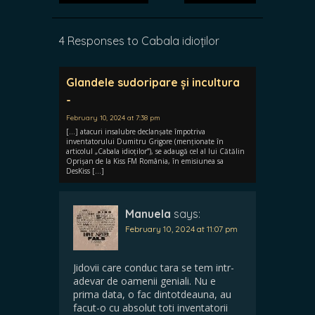
4 Responses to Cabala idioților
Glandele sudoripare și incultura
-
February 10, 2024 at 7:38 pm
[…] atacuri insalubre declanșate împotriva
inventatorului Dumitru Grigore (menționate în
articolul „Cabala idioților”), se adaugă cel al lui Cătălin
Oprișan de la Kiss FM România, în emisiunea sa
DesKiss […]
Manuela
says:
February 10, 2024 at 11:07 pm
Jidovii care conduc tara se tem intr-
adevar de oamenii geniali. Nu e
prima data, o fac dintotdeauna, au
facut-o cu absolut toti inventatorii