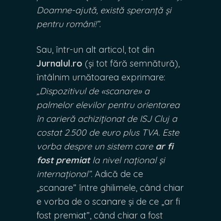
Doamne-ajută, există speranță și
pentru români!”.
Sau, într-un alt articol, tot din
Jurnalul.ro
(și tot fără semnătură),
întâlnim urnătoarea exprimare:
„Dispozitivul de «scanare» a
palmelor elevilor pentru orientarea
în carieră achiziționat de ISJ Cluj a
costat 2.500 de euro plus TVA. Este
vorba despre un sistem care
ar fi
fost premiat
la nivel național și
internațional”.
Adică de ce
„scanare” între ghilimele, când chiar
e vorba de o scanare și de ce „ar fi
fost premiat”, când chiar a fost