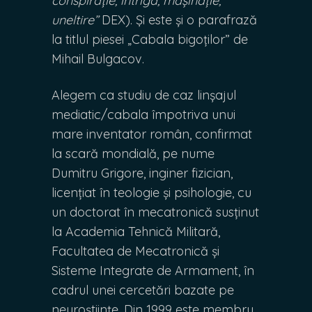
conspirație, intrigă, mașinație,
uneltire”
DEX). Și este și o parafrază
la titlul piesei „Cabala bigoților” de
Mihail Bulgacov.
Alegem ca studiu de caz linșajul
mediatic/cabala împotriva unui
mare inventator român, confirmat
la scară mondială, pe nume
Dumitru Grigore, inginer fizician,
licențiat în teologie și psihologie, cu
un doctorat în mecatronică susținut
la Academia Tehnică Militară,
Facultatea de Mecatronică și
Sisteme Integrate de Armament, în
cadrul unei cercetări bazate pe
neuroștiințe. Din 1999 este membru