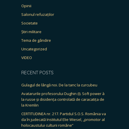
Opinii
Salonul refuzaților
Societate
Știri militare
Tema de gândire
Uncategorized
VIDEO
RECENT POSTS
Gulagul de lângă noi. De la tanc la curcubeu
Avatarurile profesorului Dughin (I). Soft power à
la russe și disidența controlată de caracatița de
la Kremlin
CERTITUDINEA nr. 217. Partidul S.O.S. România va
da în judecată Institutul Elie Wiesel, „promotor al
holocaustului culturii române”