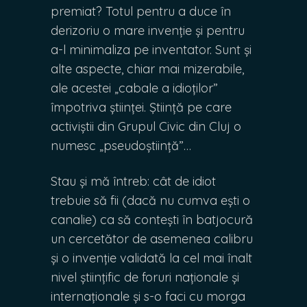
premiat? Totul pentru a duce în
derizoriu o mare invenție și pentru
a-l minimaliza pe inventator. Sunt și
alte aspecte, chiar mai mizerabile,
ale acestei „cabale a idioților”
împotriva științei. Știință pe care
activiștii din Grupul Civic din Cluj o
numesc „pseudoștiință”…
Stau și mă întreb: cât de idiot
trebuie să fii (dacă nu cumva ești o
canalie) ca să contești în batjocură
un cercetător de asemenea calibru
și o invenție validată la cel mai înalt
nivel științific de foruri naționale și
internaționale și s-o faci cu morga