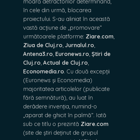
moară detractorilor determinând,
în cele din urmă, blocarea
proiectului. S-au aliniat în această
vastă acțiune de „promovare”
următoarele platforme:
Ziare.com
,
Ziua de Cluj.ro
,
Jurnalul.ro
,
Antena3.ro
,
Euronews.ro
,
Știri de
Cluj.ro
,
Actual de Cluj.ro
,
Economedia.ro
. Cu două excepții
(Euronews și Economedia)
majoritatea articolelor (publicate
fără semnătură), au luat în
derâdere invenția, numind-o
„aparat de ghicit în palmă”. Iată
sub ce titlu o prezintă
Ziare.com
(site de știri deținut de grupul