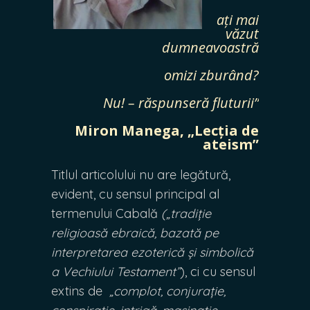
ați mai
văzut
dumneavoastră
omizi zburând?
Nu! – răspunseră fluturii”
Miron Manega, „Lecția de
ateism”
Titlul articolului nu are legătură,
evident, cu sensul principal al
termenului Cabală
(
„tradiție
religioasă ebraică, bazată pe
interpretarea ezoterică și simbolică
a Vechiului Testament”
), ci cu sensul
extins de
„complot, conjurație,