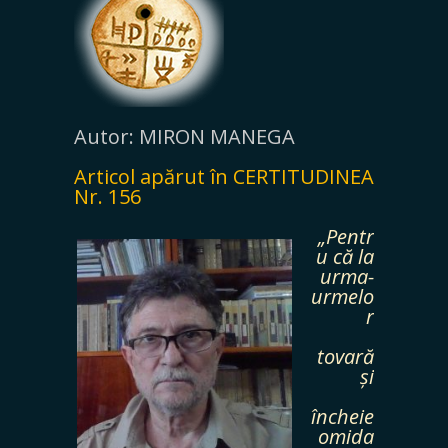
Autor: MIRON MANEGA
Articol apărut în CERTITUDINEA
Nr. 156
„Pentr
u că la
urma-
urmelo
r
tovară
și
încheie
omida