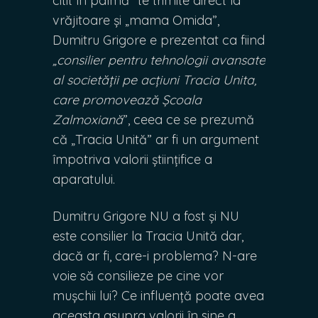
citit în palmă” te trimite direct la
vrăjitoare și „mama Omida”,
Dumitru Grigore e prezentat ca fiind
„consilier pentru tehnologii avansate
al societății pe acțiuni Tracia Unita,
care promovează Școala
Zalmoxiană
”, ceea ce se prezumă
că „Tracia Unită” ar fi un argument
împotriva valorii științifice a
aparatului.
Dumitru Grigore NU a fost și NU
este consilier la Tracia Unită dar,
dacă ar fi, care-i problema? N-are
voie să consilieze pe cine vor
mușchii lui? Ce influență poate avea
aceasta asupra valorii în sine a