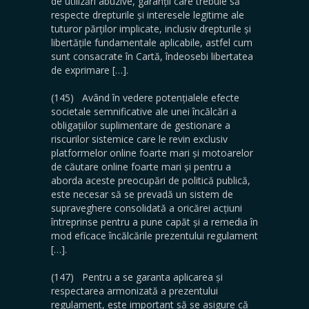
de utilizări abuzive, garanții care trebuie să
respecte drepturile și interesele legitime ale
tuturor părților implicate, inclusiv drepturile și
libertățile fundamentale aplicabile, astfel cum
sunt consacrate în Cartă, îndeosebi libertatea
de exprimare […].
(145) Având în vedere potențialele efecte
societale semnificative ale unei încălcări a
obligațiilor suplimentare de gestionare a
riscurilor sistemice care le revin exclusiv
platformelor online foarte mari și motoarelor
de căutare online foarte mari și pentru a
aborda aceste preocupări de politică publică,
este necesar să se prevadă un sistem de
supraveghere consolidată a oricărei acțiuni
întreprinse pentru a pune capăt și a remedia în
mod eficace încălcările prezentului regulament
[…].
(147) Pentru a se garanta aplicarea și
respectarea armonizată a prezentului
regulament, este important să se asigure că