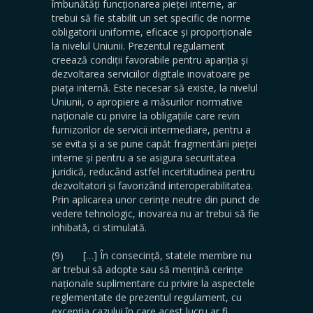
îmbunătăți funcționarea pieței interne, ar
trebui să fie stabilit un set specific de norme
obligatorii uniforme, eficace și proporționale
la nivelul Uniunii. Prezentul regulament
creează condiții favorabile pentru apariția și
dezvoltarea serviciilor digitale inovatoare pe
piața internă. Este necesar să existe, la nivelul
Uniunii, o apropiere a măsurilor normative
naționale cu privire la obligațiile care revin
furnizorilor de servicii intermediare, pentru a
se evita și a se pune capăt fragmentării pieței
interne și pentru a se asigura securitatea
juridică, reducând astfel incertitudinea pentru
dezvoltatori și favorizând interoperabilitatea.
Prin aplicarea unor cerințe neutre din punct de
vedere tehnologic, inovarea nu ar trebui să fie
inhibată, ci stimulată.
(9) […] În consecință, statele membre nu
ar trebui să adopte sau să mențină cerințe
naționale suplimentare cu privire la aspectele
reglementate de prezentul regulament, cu
excepția cazului în care acest lucru ar fi