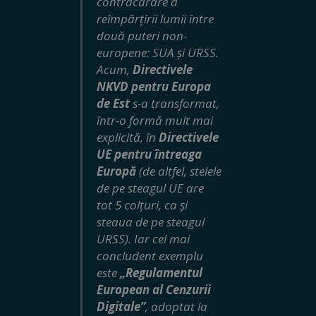
contracarare a
reîmpărțirii lumii între
două puteri non-
europene: SUA și URSS.
Acum,
Directivele
NKVD pentru Europa
de Est
s-a transformat,
într-o formă mult mai
explicită, în
Directivele
UE pentru întreaga
Europă
(de altfel, stelele
de pe steagul UE are
tot 5 colțuri, ca și
steaua de pe steagul
URSS). Iar cel mai
concludent exemplu
este
„Regulamentul
European al Cenzurii
Digitale”
, adoptat la