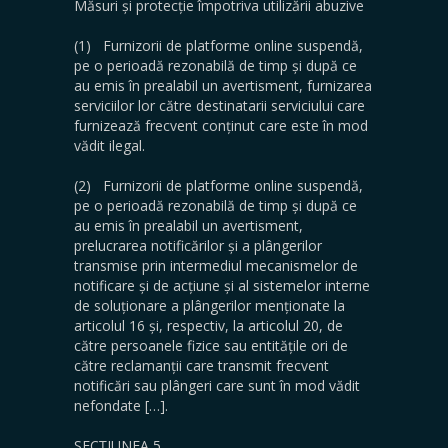
Măsuri și protecție împotriva utilizării abuzive
(1) Furnizorii de platforme online suspendă,
pe o perioadă rezonabilă de timp și după ce
au emis în prealabil un avertisment, furnizarea
serviciilor lor către destinatarii serviciului care
furnizează frecvent conținut care este în mod
vădit ilegal.
(2) Furnizorii de platforme online suspendă,
pe o perioadă rezonabilă de timp și după ce
au emis în prealabil un avertisment,
prelucrarea notificărilor și a plângerilor
transmise prin intermediul mecanismelor de
notificare și de acțiune și al sistemelor interne
de soluționare a plângerilor menționate la
articolul 16 și, respectiv, la articolul 20, de
către persoanele fizice sau entitățile ori de
către reclamanții care transmit frecvent
notificări sau plângeri care sunt în mod vădit
nefondate […].
SECȚIUNEA 5