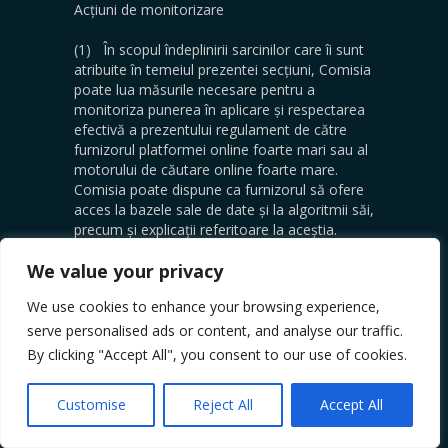
Acțiuni de monitorizare
(1) În scopul îndeplinirii sarcinilor care îi sunt
atribuite în temeiul prezentei secțiuni, Comisia
poate lua măsurile necesare pentru a
monitoriza punerea în aplicare și respectarea
efectivă a prezentului regulament de către
furnizorul platformei online foarte mari sau al
motorului de căutare online foarte mare.
Comisia poate dispune ca furnizorul să ofere
acces la bazele sale de date și la algoritmii săi,
precum și explicații referitoare la aceștia.
Astfel de acțiuni pot include impunerea unei
We value your privacy
obligații pentru furnizorul platformei online
foarte mari sau al motorului de căutare online
We use cookies to enhance your browsing experience,
foarte mare de a păstra toate documentele
considerate necesare pentru a evalua punerea
serve personalised ads or content, and analyse our traffic.
în aplicare și respectarea obligațiilor în temeiul
By clicking "Accept All", you consent to our use of cookies.
prezentului regulament […].
Customise
Reject All
Accept All
Articolul 74