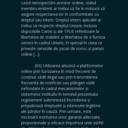
cazul nerespectării acestor ordine, statul
membru emitent ar trebui să fie în măsură să
asigure respectarea lor în conformitate cu
dreptul său intern. Dreptul intern aplicabil ar
trebui să respecte dreptul Uniunii, inclusiv
dispozițiile Cartei și ale TFUE referitoare la
libertatea de stabilire și libertatea de a furniza
servicii în cadrul Uniunii, în special în ceea ce
privește serviciile de jocuri de noroc și pariuri
online […].
(63) Utilizarea abuzivă a platformelor
online prin furnizarea în mod frecvent de
conținut vădit ilegal sau prin transmiterea
frecventă de notificări sau plângeri vădit
nefondate în cadrul mecanismelor și
sistemelor instituite în temeiul prezentului
regulament subminează încrederea și
prejudiciază drepturile și interesele legitime
ale părților în cauză. Prin urmare, este
necesară instituirea unor garanții adecvate,
proporționale și eficace împotriva unei astfel