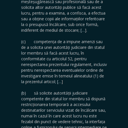
meșteșugărească sau profesională sau de a
solicita altor autorități publice să facă acest
lucru, pentru a examina, a confisca, a efectua
sau a obține copii ale informațiilor referitoare
la o presupusă încălcare, sub orice formă,
indiferent de mediul de stocare; […].
(c) competența de a impune amenzi sau
de a solicita unei autorități judiciare din statul
lor membru să facă acest lucru, în
conformitate cu articolul 52, pentru
nerespectarea prezentului regulament, inclusiv
pentru nerespectarea eventualelor ordine de
investigare emise în temeiul alineatului (1) de
la prezentul articol; […]
(b) să solicite autorității judiciare
competente din statul lor membru să dispună
restricționarea temporară a accesului
destinatarilor serviciului vizat de încălcare sau,
numai în cazul în care acest lucru nu este
fezabil din punct de vedere tehnic, la interfața
online a furnizorului de servicii intermediare pe