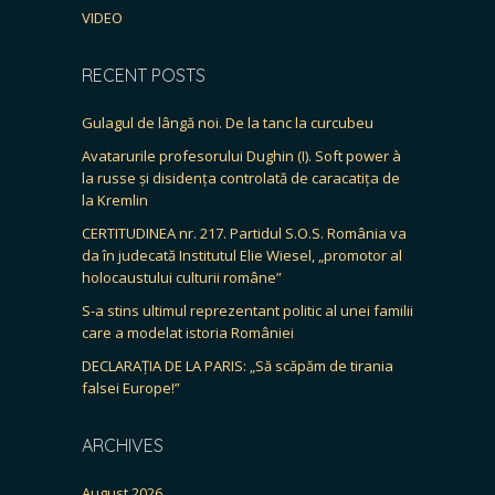
VIDEO
RECENT POSTS
Gulagul de lângă noi. De la tanc la curcubeu
Avatarurile profesorului Dughin (I). Soft power à
la russe și disidența controlată de caracatița de
la Kremlin
CERTITUDINEA nr. 217. Partidul S.O.S. România va
da în judecată Institutul Elie Wiesel, „promotor al
holocaustului culturii române”
S-a stins ultimul reprezentant politic al unei familii
care a modelat istoria României
DECLARAȚIA DE LA PARIS: „Să scăpăm de tirania
falsei Europe!”
ARCHIVES
August 2026