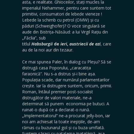
asta, e realitate. Ghioceilor, stați mucles la
imperialul Nehammer, pentru care suntem tot
primitivi, consumatori de lebede vieneze !
Lebede la schimb cu petrol (OMW) și cu
păduri (Schweighofer)? O voce singulară se
aude din Bistrița-Năsăud: a lui Virgil Rațiu din
„Făclia”, sub
titlul
Habsburgii
de
ieri
,
austriecii
de
azi
, care
au de la noi aur din tezaur.
Ce mai spunea Paler, în dialog cu Pleșu? Să se
distrugă casa Poporului, „caracatița
faraonică”. Nu s-a distrus și-i bine așa.
Populația scade, dar numărul parlamentarilor
crește. Iar la distrugere suntem, oricum, primii.
Roman, întâiul premier post-socialist
distrugător de valori materiale, ne-a
determinat să punem economia pe butuci. A
ruinat-o după ce a declarat-o ruină.
„Implementatorul” ne-a procurat jelly-bon, iar
noi am achiesat la toate inepțiile, de-am
rămas cu buzunarul gol și cu buza umflată.
Suntem săraci cu patalama (patalámă, așa