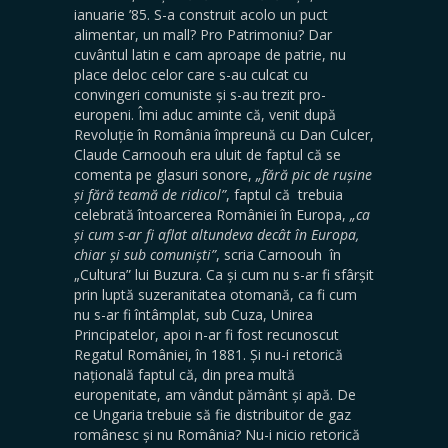
ianuarie ’85. S-a construit acolo un puct
alimentar, un mall? Pro Patrimoniu? Dar
cuvântul latin e cam aproape de patrie, nu
place deloc celor care s-au culcat cu
convingeri comuniste și s-au trezit pro-
europeni. Îmi aduc aminte că, venit după
Revoluție în România împreună cu Dan Culcer,
Claude Carnoouh era uluit de faptul că se
comenta pe glasuri sonore,
„fără pic de rușine
și fără teamă de ridicol”
, faptul că trebuia
celebrată întoarcerea României în Europa,
„ca
și cum s-ar fi aflat altundeva decât în Europa,
chiar și sub comuniști”
, scria Carnoouh în
„Cultura” lui Buzura. Ca și cum nu s-ar fi sfârșit
prin luptă suzeranitatea otomană, ca fi cum
nu s-ar fi întâmplat, sub Cuza, Unirea
Principatelor, apoi n-ar fi fost recunoscut
Regatul României, în 1881. Și nu-i retorică
națională faptul că, din prea multă
europenitate, am vândut pământ și apă. De
ce Ungaria trebuie să fie distribuitor de gaz
românesc și nu România? Nu-i nicio retorică