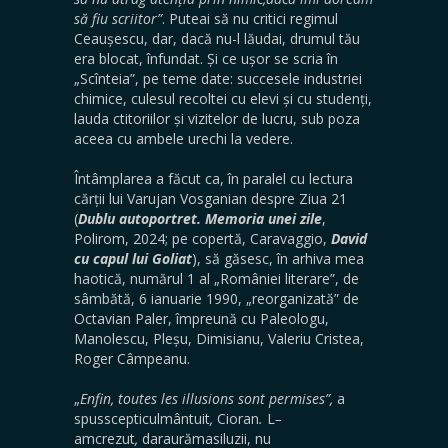
să fiu scriitor”
. Puteai să nu critici regimul
Ceaușescu, dar, dacă nu-l lăudai, drumul tău
era blocat, înfundat. Și ce ușor se scria în
„Scînteia”, pe teme date: succesele industriei
chimice, culesul recoltei cu elevi și cu studenți,
lauda ctitoriilor și vizitelor de lucru, sub poza
aceea cu ambele urechi la vedere.
Întâmplarea a făcut ca, în paralel cu lectura
cărții lui Varujan Vosganian despre Ziua 21
(
Dublu autoportret. Memoria unei zile
,
Polirom, 2024; pe copertă, Caravaggio,
David
cu capul lui Goliat
), să găsesc, în arhiva mea
haotică, numărul 1 al „României literare”, de
sâmbătă, 6 ianuarie 1990, „reorganizată” de
Octavian Paler, împreună cu Paleologu,
Manolescu, Pleșu, Dimisianu, Valeriu Cristea,
Roger Câmpeanu.
„
Enfin, toutes les illusions
sont permises”,
a
spusscepticulmântuit
,
Cioran
.
L
–
amcrezut
,
daraurămasiluzii, nu