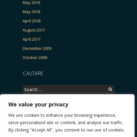
May 2019
May 2018
April 2018
August 2017
April 2017
December 2009
October 2009
CAUTARE
Search
for:
We value your privacy
We use cookies to enhance your browsing experience,
Copyright © 2026, CERTITUDINEA.
serve personalised ads or content, and analyse our traffic.
rlamentarele și presa
* VIDEO. Viata lui Eminescu (Necenzurat). Episodul 4: Războiu
By clicking "Accept All", you consent to our use of cookies.
Powered by
WordPress
. Blackoot design by
Iceable