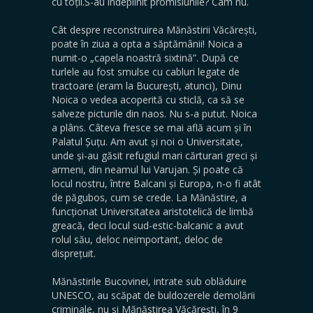
cu toții.S-au îndeplinit promisiunile? Cam nu.
Cât despre reconstruirea Mănăstirii Văcărești,
poate în ziua a opta a săptămânii! Noica a
numit-o „capela noastră sixtină”. După ce
turlele au fost smulse cu cabluri legate de
tractoare (eram la București, atunci), Dinu
Noica o vedea acoperită cu sticlă, ca să se
salveze picturile din naos. Nu s-a putut. Noica
a plâns. Câteva fresce se mai află acum și în
Palatul Șuțu. Am avut și noi o Universitate,
unde și-au găsit refugiul mari cărturari greci și
armeni, din neamul lui Varujan. Și poate că
locul nostru, între Balcani și Europa, n-o fi atât
de păgubos, cum se crede. La Mănăstire, a
funcționat Universitatea aristotelică de limbă
greacă, deci locul sud-estic-balcanic a avut
rolul său, deloc neimportant, deloc de
disprețuit.
Mănăstirile Bucovinei, intrate sub oblăduire
UNESCO, au scăpat de buldozerele demolării
criminale, nu și Mănăstirea Văcărești, în 9