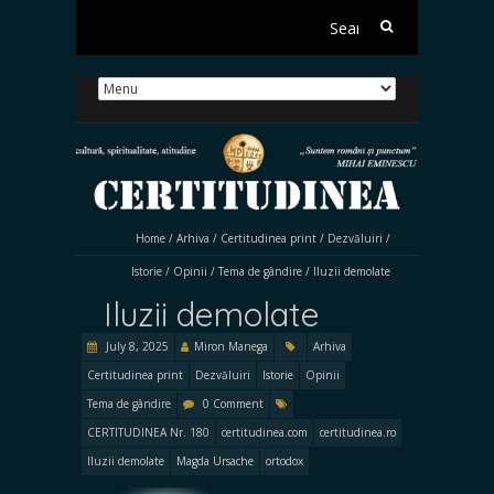
Search
for:
Home
/
Arhiva
/
Certitudinea print
/
Dezvăluiri
/
Istorie
/
Opinii
/
Tema de gândire
/
Iluzii demolate
Iluzii demolate
July 8, 2025
Miron Manega
Arhiva
Certitudinea print
Dezvăluiri
Istorie
Opinii
Tema de gândire
0 Comment
CERTITUDINEA Nr. 180
certitudinea.com
certitudinea.ro
Iluzii demolate
Magda Ursache
ortodox