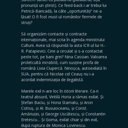
pronunță un știrist). Ce feed-back i-ar trebui lui
Petrică-Baricadă, la câte „oportunități” ne-a
lăsat! O fi fost
must
-ul românilor fermele de
struți?
Să organizăm contacte și contracte
internaționale, mai scria în agenda ministrului
Culturii. Avea să răspundă la asta ICR-ul lui H.-
R. Patapievici. Cine a circulat și s-a contactat
peste tot, pe bani grei? Nina Cassian. Valoarea
proletcultă
mirabilă
, cum susține profa de
română Livia Ciupercă. Ninoșca, autoexilată în
SUA, pentru că Nicolae cel Ceauș nu i-a
acordat indemnizația de ilegalistă.
Marele exil n-are loc în istorii literare. Ca-n
teatrul absurd, Vintilă Horia a rămas exilat. Și
Ștefan Baciu, și Horia Stamatu, și Aron
Cotruș, și Al. Busuioceanu, și Const.
Amăriuței, și George Uscătescu, și Constantin
Eretescu… Și Goma, exilat chiar și din exil,
după ruptura de Monica Lovinescu.