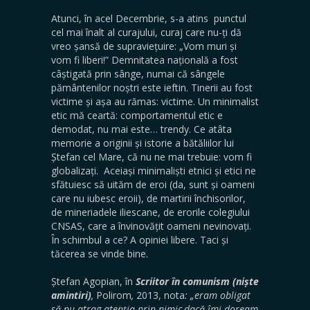
Atunci, în acel Decembrie, s-a atins punctul
cel mai înalt al curajului, curaj care nu-ți dă
vreo șansă de supraviețuire: „Vom muri și
vom fi liberi!” Demnitatea națională a fost
câștigată prin sânge, numai că sângele
pământenilor noștri este ieftin. Tinerii au fost
victime și așa au rămas: victime. Un minimalist
etic mă ceartă: comportamentul etic e
demodat, nu mai este… trendy. Ce atâta
memorie a originii și istorie a bătăliilor lui
Ștefan cel Mare, că nu ne mai trebuie: vom fi
globalizați. Aceiași minimaliști etnici și etici ne
sfătuiesc să uităm de eroi (da, sunt și oameni
care nu iubesc eroii), de martirii închisorilor,
de mineriadele iliescane, de erorile colegiului
CNSAS, care a învinovățit oameni nevinovați.
În schimbul a ce? A opiniei libere. Taci și
tăcerea se vinde bine.
Ștefan Agopian, în
Scriitor în comunism (niște
amintiri)
,
Polirom
,
2013, nota
:
„eram obligat
să nu atrag atenția prin nimic,dacă îmi doream