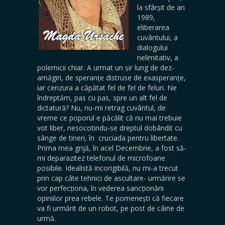
la sfârșit de an
1989,
eliberarea
cuvântului, a
dialogului
nelimitativ, a
polemicii chiar. A urmat un șir lung de dez-
amăgiri, de speranțe distruse de exasperanțe,
iar cenzura a căpătat fel de fel de feluri. Ne
îndreptăm, pas cu pas, spre un alt fel de
dictatură? Nu, nu-mi retrag cuvântul, de
vreme ce poporul e păcălit că nu mai trebuie
vot liber, nesocotindu-se dreptul dobândit cu
sânge de tineri, în cruciada pentru libertate.
Prima mea grijă, în acel Decembrie, a fost să-
mi deparazitez telefonul de microfoane
posibile. Idealistă incorigibilă, nu mi-a trecut
prin cap câte tehnici de ascultare- urmărire se
vor perfecționa, în vederea sancționării
opiniilor prea rebele. Te pomenești că fiecare
va fi urmărit de un robot, pe post de câine de
urmă.