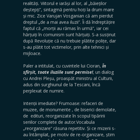
realități
.
Viitorul e iarăși al lor, al „băieților
deștepți”, sintagmă pentru hoți la drum mare
și mic. Zice Varujan Vosganian că am pierdut
dreptul „de a mai avea iluzii”. Îi dă îndreptățire
faptul că „morții au rămas în urmă”, iar cei
hărțuiți în comunism sunt hărțuiți. S-a susținut
după Revoluție că nu trebuie plătite polițe, dar
s-au plătit tot victimelor, prin alte tehnici și
mijloace.
Paler a intitulat, cu cuvintele lui Cioran,
În
sfîrșit, toate iluziile sunt permise!
,
un dialog
cu Andrei Pleșu, proaspăt ministru al Culturii,
adus din surghiunul de la Tescani, încă
perplexat de numire.
Intenții imediate? Frumoase: refaceri de
muzee, de monumente , de biserici demolate,
de edituri, reorganizate în scopul tipăririi
seriilor complete de autor.Vocabula
„reorganizare” răsuna repetitiv. Și ce mizerii s-
au întâmplat, pe motiv de re-organizare, știm