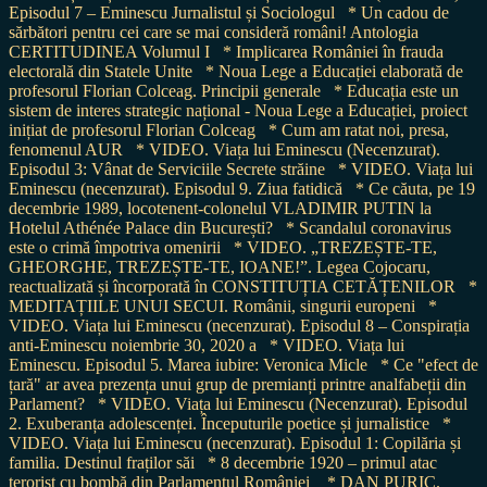
Episodul 7 – Eminescu Jurnalistul și Sociologul
* Un cadou de
sărbători pentru cei care se mai consideră români! Antologia
CERTITUDINEA Volumul I
* Implicarea României în frauda
electorală din Statele Unite
* Noua Lege a Educației elaborată de
profesorul Florian Colceag. Principii generale
* Educația este un
sistem de interes strategic național - Noua Lege a Educației, proiect
inițiat de profesorul Florian Colceag
* Cum am ratat noi, presa,
fenomenul AUR
* VIDEO. Viața lui Eminescu (Necenzurat).
Episodul 3: Vânat de Serviciile Secrete străine
* VIDEO. Viața lui
Eminescu (necenzurat). Episodul 9. Ziua fatidică
* Ce căuta, pe 19
decembrie 1989, locotenent-colonelul VLADIMIR PUTIN la
Hotelul Athénée Palace din București?
* Scandalul coronavirus
este o crimă împotriva omenirii
* VIDEO. „TREZEȘTE-TE,
GHEORGHE, TREZEȘTE-TE, IOANE!”. Legea Cojocaru,
reactualizată și încorporată în CONSTITUȚIA CETĂȚENILOR
*
MEDITAȚIILE UNUI SECUI. Românii, singurii europeni
*
VIDEO. Viața lui Eminescu (necenzurat). Episodul 8 – Conspirația
anti-Eminescu noiembrie 30, 2020 a
* VIDEO. Viața lui
Eminescu. Episodul 5. Marea iubire: Veronica Micle
* Ce "efect de
țară" ar avea prezența unui grup de premianți printre analfabeții din
Parlament?
* VIDEO. Viața lui Eminescu (Necenzurat). Episodul
2. Exuberanța adolescenței. Începuturile poetice și jurnalistice
*
VIDEO. Viața lui Eminescu (necenzurat). Episodul 1: Copilăria și
familia. Destinul fraților săi
* 8 decembrie 1920 – primul atac
terorist cu bombă din Parlamentul României
* DAN PURIC.