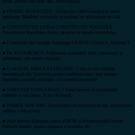
Pesta, pentru articolele din „Federațiunea”
● OVIDIU HURDUZEU. Soluția lui Călin Georgescu: omul
ontologic. Modelul economic și spiritual de solidaritate socială
● CONSTITUȚIA LOR și CONSTITUȚIA NOASTRĂ.
Președintele României. Rolul, alegerea și durata mandatului
● O mărturie fără botniță: Antologia CERTITUDINEA, Volumul I
● Dr. IOAN ROȘCA. Fabricarea sensurilor, între conservare şi
schimbare, sub suflul vitalităţii
● G-ral (r) Dr. MIRCEA CHELARU. Cum au fost folosiți
musulmanii din Germania pentru instituirea unor legi naziste
împotriva propriei populații. Cu acordul populației
● VARUJAN VOSGANIAN. Chipul pervers al solidarității:
foamete și vaccinuri, în loc de hrană
● PAMFIL ȘEICARU. Pantomima Occidentului în fața supremației
militare a Moscovei
● Apel adresat Sfântului Sinod al BOR și Preafericitului Părinte
Patriarh Daniel, pentru stoparea ecocidului 5G