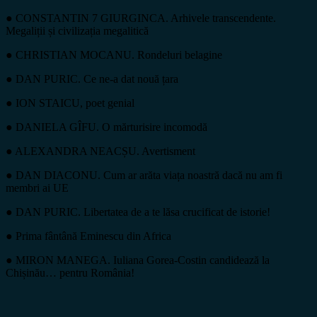
● CONSTANTIN 7 GIURGINCA. Arhivele transcendente.
Megaliții și civilizația megalitică
● CHRISTIAN MOCANU. Rondeluri belagine
● DAN PURIC. Ce ne-a dat nouă țara
● ION STAICU, poet genial
● DANIELA GÎFU. O mărturisire incomodă
● ALEXANDRA NEACȘU. Avertisment
● DAN DIACONU. Cum ar arăta viața noastră dacă nu am fi
membri ai UE
● DAN PURIC. Libertatea de a te lăsa crucificat de istorie!
● Prima fântână Eminescu din Africa
● MIRON MANEGA. Iuliana Gorea-Costin candidează la
Chișinău… pentru România!