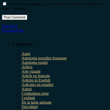
Save my name, email, and website in this browser for the next
time I comment.
Next Post
Previous Post
Categories
Antet
Antologia poeziilor frumoase
Antologia rușinii
Arhiva
Arte vizuale
Article en français
Articles in English
Artículos en español
Autori
Certitudinea print
Credință
De la lume adunate
Dezvăluiri