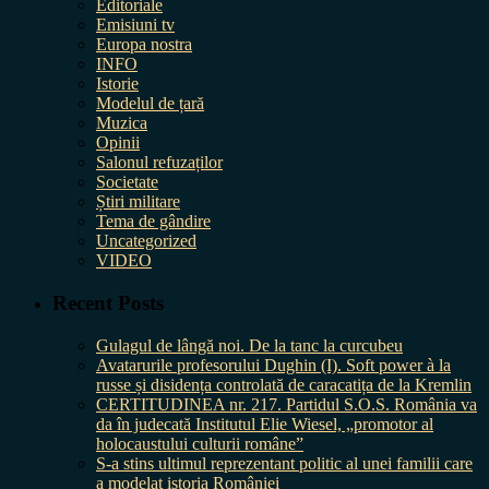
Editoriale
Emisiuni tv
Europa nostra
INFO
Istorie
Modelul de țară
Muzica
Opinii
Salonul refuzaților
Societate
Știri militare
Tema de gândire
Uncategorized
VIDEO
Recent Posts
Gulagul de lângă noi. De la tanc la curcubeu
Avatarurile profesorului Dughin (I). Soft power à la
russe și disidența controlată de caracatița de la Kremlin
CERTITUDINEA nr. 217. Partidul S.O.S. România va
da în judecată Institutul Elie Wiesel, „promotor al
holocaustului culturii române”
S-a stins ultimul reprezentant politic al unei familii care
a modelat istoria României