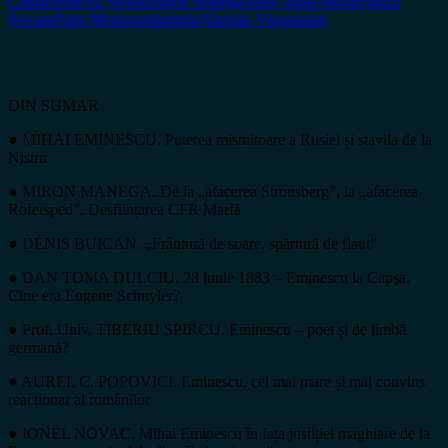
Chelaru
Mircea Șerban
Miron Manega
Nagy Attila-Mihai
Pamfil
Șeicaru
Piața Memorandumului
Varujan Viosganian
DIN SUMAR
● MIHAI EMINESCU. Puterea mistuitoare a Rusiei și stavila de la
Nistru
● MIRON MANEGA. De la „afacerea Strousberg”, la „afacerea
Rofersped”. Desființarea CFR Marfă
● DENIS BUICAN. „Frântură de soare, spărtură de flaut”
● DAN TOMA DULCIU. 28 iunie 1883 – Eminescu la Capşa.
Cine era Eugene Schuyler?
● Prof. Univ. TIBERIU SPIRCU. Eminescu – poet și de limbă
germană?
● AUREL C. POPOVICI. Eminescu, cel mai mare și mai convins
reacționar al românilor
● IONEL NOVAC. Mihai Eminescu în fața justiției maghiare de la