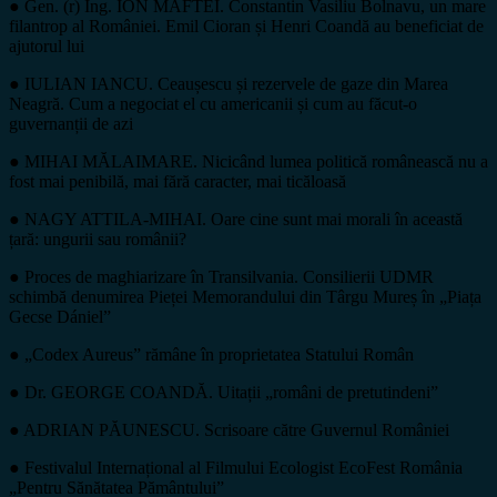
● Gen. (r) Ing. ION MAFTEI. Constantin Vasiliu Bolnavu, un mare
filantrop al României. Emil Cioran și Henri Coandă au beneficiat de
ajutorul lui
● IULIAN IANCU. Ceaușescu și rezervele de gaze din Marea
Neagră. Cum a negociat el cu americanii și cum au făcut-o
guvernanții de azi
● MIHAI MĂLAIMARE. Nicicând lumea politică românească nu a
fost mai penibilă, mai fără caracter, mai ticăloasă
● NAGY ATTILA-MIHAI. Oare cine sunt mai morali în această
țară: ungurii sau românii?
● Proces de maghiarizare în Transilvania. Consilierii UDMR
schimbă denumirea Pieței Memorandului din Târgu Mureș în „Piața
Gecse Dániel”
● „Codex Aureus” rămâne în proprietatea Statului Român
● Dr. GEORGE COANDĂ. Uitații „români de pretutindeni”
● ADRIAN PĂUNESCU. Scrisoare către Guvernul României
● Festivalul Internațional al Filmului Ecologist EcoFest România
„Pentru Sănătatea Pământului”