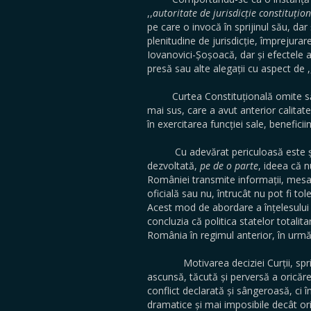
,,
autoritate de jurisdicție constituțio
pe care o invocă în sprijinul său, da
plenitudine de jurisdicție, împrejurar
Iovanovici-Șoșoacă, dar și efectele 
presă sau alte alegații cu aspect de ,
Curtea Constituțională omite să spu
mai sus, care a avut anterior calitat
în exercitarea funcției sale, benefic
Cu adevărat periculoasă este și me
dezvoltată,
pe de o parte
, ideea că n
României transmite informații, mesaje
oficială sau nu, întrucât nu pot fi to
Acest mod de abordare a înțelesului și
concluzia că politica statelor total
România în regimul anterior, în urmă
Motivarea deciziei Curții, sprijin
ascunsă, tăcută și perversă a oricăre
conflict declarată și sângeroasă, ci î
dramatice și mai imposibile decât or