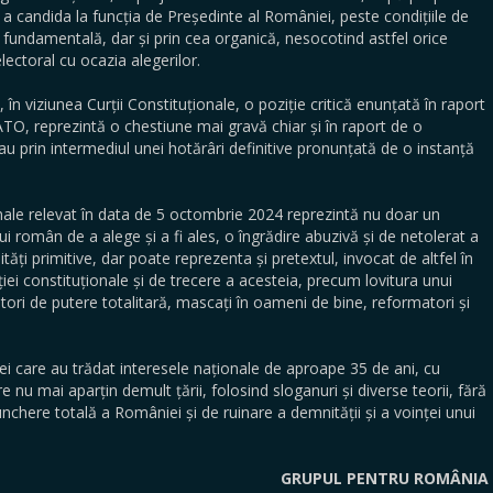
u a candida la funcția de Președinte al României, peste condițiile de
 fundamentală, dar și prin cea organică, nesocotind astfel orice
lectoral cu ocazia alegerilor.
iunea Curții Constituționale, o poziție critică enunțată în raport
O, reprezintă o chestiune mai gravă chiar și în raport de o
 sau prin intermediul unei hotărâri definitive pronunțată de o instanță
relevat în data de 5 octombrie 2024 reprezintă nu doar un
ui român de a alege și a fi ales, o îngrădire abuzivă și de netolerat a
ități primitive, dar poate reprezenta și pretextul, invocat de altfel în
uției constituționale și de trecere a acesteia, precum lovitura unui
itori de putere totalitară, mascați în oameni de bine, reformatori și
 au trădat interesele naționale de aproape 35 de ani, cu
are nu mai aparțin demult țării, folosind sloganuri și diverse teorii, fără
nchere totală a României și de ruinare a demnității și a voinței unui
GRUPUL PENTRU ROMÂNIA