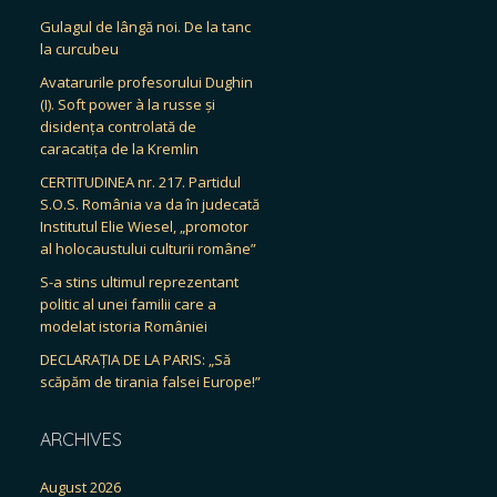
Gulagul de lângă noi. De la tanc
la curcubeu
Avatarurile profesorului Dughin
(I). Soft power à la russe și
disidența controlată de
caracatița de la Kremlin
CERTITUDINEA nr. 217. Partidul
S.O.S. România va da în judecată
Institutul Elie Wiesel, „promotor
al holocaustului culturii române”
S-a stins ultimul reprezentant
politic al unei familii care a
modelat istoria României
DECLARAȚIA DE LA PARIS: „Să
scăpăm de tirania falsei Europe!”
ARCHIVES
August 2026