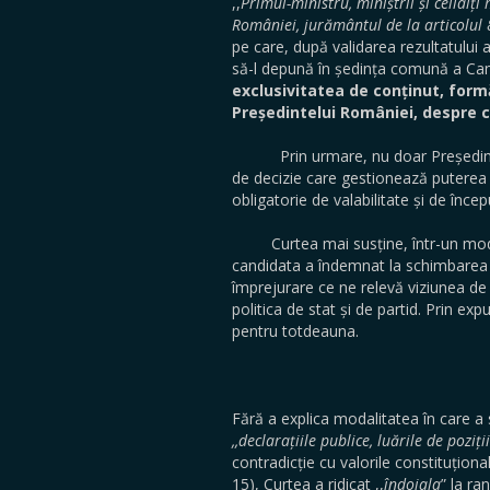
,,
Primul-ministru, miniștrii și ceilalț
României, jurământul de la articolul
pe care, după validarea rezultatului 
să-l depună în ședința comună a Cam
exclusivitatea de conținut, formă
Președintelui României, despre c
Prin urmare, nu doar Președinte
de decizie care gestionează puterea 
obligatorie de valabilitate și de încep
Curtea mai susține, într-un mod abe
candidata a îndemnat la schimbarea f
împrejurare ce ne relevă viziunea de 
politica de stat și de partid. Prin e
pentru totdeauna.
Fără a explica modalitatea în care a 
,,declarațiile publice, luările de pozi
contradicție cu valorile constituționa
15), Curtea a ridicat ,,
îndoiala
” la ra