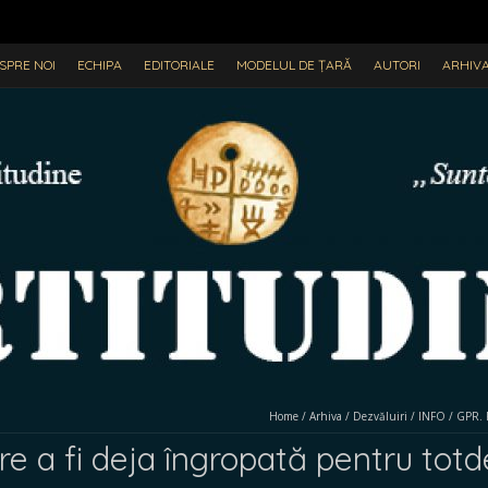
SPRE NOI
ECHIPA
EDITORIALE
MODELUL DE ȚARĂ
AUTORI
ARHIV
Home
/
Arhiva
/
Dezvăluiri
/
INFO
/
GPR. 
e a fi deja îngropată pentru tot