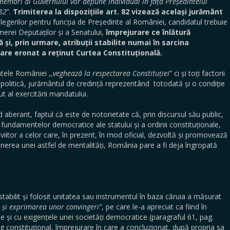
i membri ai Guvernului vor depune individual în fața Președintelui
 82
”.
Trimiterea la dispozițiile art. 82 vizează același jurământ
alegerilor pentru funcția de Președinte al României, candidatul trebuie
erei Deputaților și a Senatului,
împrejurare ce înlătură
 și, prin urmare, atribuții stabilite numai în sarcina
are eronat a reținut Curtea Constituțională.
le României ,,
veghează la respectarea Constituției
” ci și toți factorii
politică, jurământul de credință reprezentând totodată și o condiție
ut al exercitării mandatului.
rant, faptul că este de notorietate că, prin discursul său public,
undamentelor democratice ale statului și a ordinii constituționale,
viitor a celor care, în prezent, în mod oficial, dezvoltă și promovează
xpunerea unei astfel de mentalități, România pare a fi deja îngropată
stabilit și folosit unitatea sau instrumentul în baza căruia a măsurat
ții și exprimarea unor convingeri”
, pe care le-a apreciat ca fiind în
le și cu exigențele unei societăți democratice (paragraful 61, pag.
ng constituțional, împrejurare în care a concluzionat, după propria sa