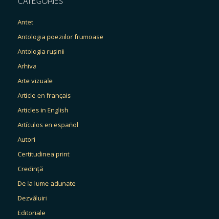
CATEGORIES
Antet
Antologia poeziilor frumoase
Antologia rușinii
Arhiva
Arte vizuale
Article en français
Articles in English
Artículos en español
Autori
Certitudinea print
Credință
De la lume adunate
Dezvăluiri
Editoriale