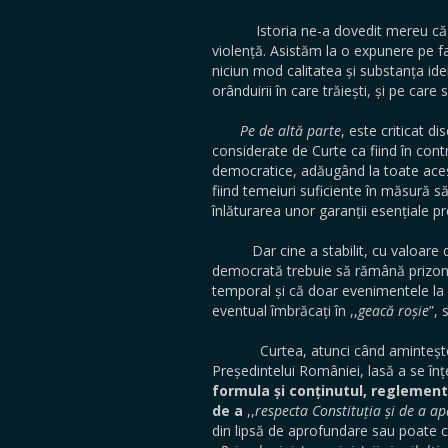
Istoria ne-a dovedit mereu că lecț
violență. Asistăm la o expunere pe fa
niciun mod calitatea și substanța idei
orânduirii în care trăiești, și pe care 
Pe de altă parte
, este criticat di
considerate de Curte ca fiind în contr
democratice, adăugând la toate acest
fiind temeiuri suficiente în măsură s
înlăturarea unor garanții esențiale 
Dar cine a stabilit, cu valoare de p
democrată trebuie să rămână prizon
temporal și că doar evenimentele la ca
eventual îmbrăcați în ,,
geacă roșie
”, 
Curtea, atunci când amintește, în
Președintelui României, lasă a se î
formula și conținutul, reglementâ
de a
,,
respecta Constituția și de a a
din lipsă de aprofundare sau poate chia