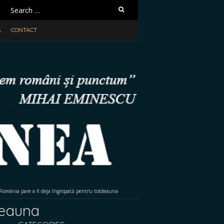
Search
for:
A
CONTACT
România pare a fi deja îngropată pentru totdeauna
deauna