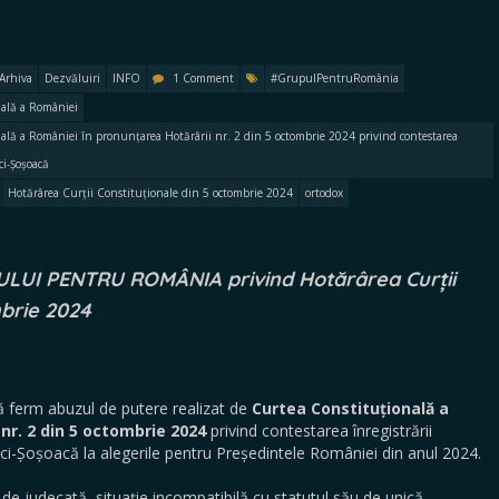
Arhiva
Dezvăluiri
INFO
1 Comment
#GrupulPentruRomânia
nală a României
ală a României în pronunțarea Hotărârii nr. 2 din 5 octombrie 2024 privind contestarea
ci-Șoșoacă
Hotărârea Curții Constituționale din 5 octombrie 2024
ortodox
PULUI PENTRU ROMÂNIA privind Hotărârea Curții
ombrie 2024
ferm abuzul de putere realizat de
Curtea Constituțională
a
 nr. 2 din 5 octombrie 2024
privind contestarea înregistrării
i-Șoșoacă la alegerile pentru Președintele României din anul 2024.
decată, situație incompatibilă cu statutul său de unică