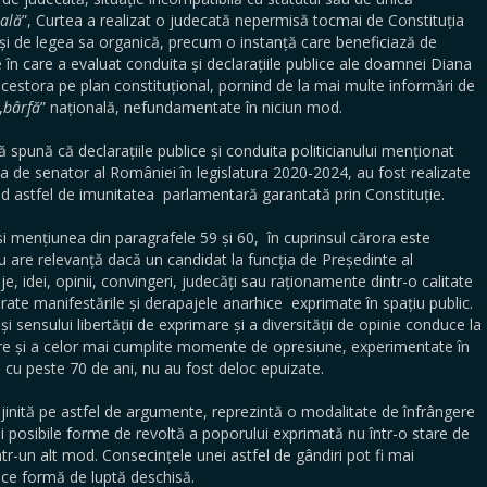
nală
”, Curtea a realizat o judecată nepermisă tocmai de Constituția
r și de legea sa organică, precum o instanță care beneficiază de
e în care a evaluat conduita și declarațiile publice ale doamnei Diana
acestora pe plan constituțional, pornind de la mai multe informări de
,
bârfă
” națională, nefundamentate în niciun mod.
nă că declarațiile publice și conduita politicianului menționat
ea de senator al României în legislatura 2020-2024, au fost realizate
iind astfel de imunitatea parlamentară garantată prin Constituție.
nțiunea din paragrafele 59 și 60, în cuprinsul cărora este
u are relevanță dacă un candidat la funcția de Președinte al
, idei, opinii, convingeri, judecăți sau raționamente dintr-o calitate
lerate manifestările și derapajele anarhice exprimate în spațiu public.
 sensului libertății de exprimare și a diversității de opinie conduce la
itare și a celor mai cumplite momente de opresiune, experimentate în
 cu peste 70 de ani, nu au fost deloc epuizate.
ită pe astfel de argumente, reprezintă o modalitate de înfrângere
i posibile forme de revoltă a poporului exprimată nu într-o stare de
ntr-un alt mod. Consecințele unei astfel de gândiri pot fi mai
ice formă de luptă deschisă.