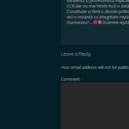
Excelentă și profesionistă explica
CCR,dar eu mai întreb încă o dată,
Constituție și fiind o decizie polit
nici o instanță cu integritate nep
Dumnezeu?….
Doamne-ajută 
Leave a Reply
Your email address will not be publi
Comment
*