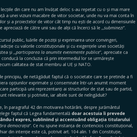
iile din care nu am învățat deloc s-au repetat cu o și mai mare
ță a unei viziuni macabre de viitor societar, unde nu va mai conta în
lor și a proiectelor de viitor cât timp nu ești de acord cu dimensiunile
se apreciază de către unii sau de alții că încerci să le ,,
subminezi
”.
scursul public, luările de poziții și exprimarea unor convingeri,
adicție cu valorile constituționale și cu exigențele unei societăți
ea și ,,
participarea la anumite evenimente publice
”, apreciate ca
ă conducă la concluzia că prin intermediul lor se urmărește
precum calitatea de stat membru al UE și NATO.
rincipiu, de netăgăduit faptul că o societate care se pretinde a fi
iera opțiunilor exprimate și consemnate într-un anumit moment
re participă unii reprezentanți ai structurilor de stat sau de partid,
sunt relevante și potrivite, iar altele sunt de neîngăduit?
 paragraful 42 din motivarea hotărârii, despre jurământul
nțelege faptul că Legea fundamentală
doar acestuia îi prevede
ndu-l expres, subliniind și accentuând obligația titularului
păra democrația
”. Ce nu spune instanța de contencios constituțional,
r din intenție este că, potrivit art. 104 alin. 1 din Constituție,