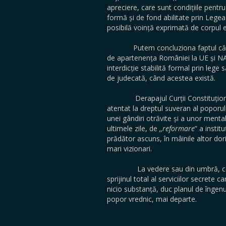
apreciere, care sunt condițiile pentr
formă și de fond abilitate prin Legea
posibilă voință exprimată de corpul e
Putem concluziona faptul că, în viz
de apartenența României la UE și NAT
interdicție stabilită formal prin lege
de judecată, când acestea există.
Derapajul Curții Constituționale 
atentat la dreptul suveran al poporul
unei gândiri otrăvite și a unor mental
ultimele zile, de
,,reformare
” a instit
prădător ascuns, în mâinile altor dor
mari vizionari.
La vedere sau din umbră, cei care
sprijinul total al serviciilor secrete c
nicio substanță, duc planul de îngenu
popor vrednic, mai departe.