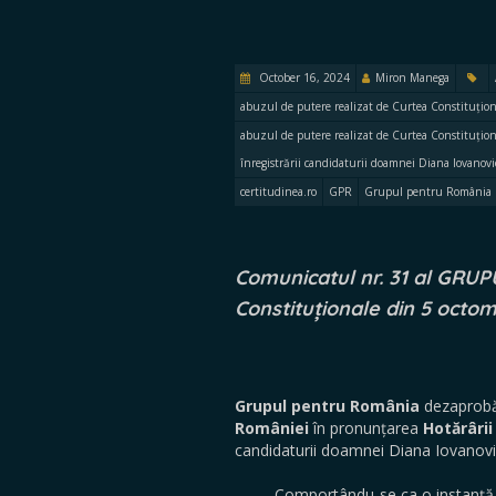
October 16, 2024
Miron Manega
abuzul de putere realizat de Curtea Constituțio
abuzul de putere realizat de Curtea Constituțion
înregistrării candidaturii doamnei Diana Iovanovi
certitudinea.ro
GPR
Grupul pentru România
Comunicatul nr. 31 al GRU
Constituționale din 5 oct
Grupul pentru România
dezaprobă 
României
în pronunțarea
Hotărârii
candidaturii doamnei Diana Iovanovic
Comportându-se ca o instanță de ju