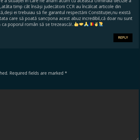
re a situației în care ne aflăm acum cu această criminală decizie a
atâta timp cât însăși judecătorii CCR au încălcat articole din
ică,deși ei trebuiau să fie garantul respectării Constituției,nu există
ătata care să poată sancționa acest abuz incredibil,că doar nu sunt
ca poporul român să se trezească!..
REPLY
shed.
Required fields are marked
*