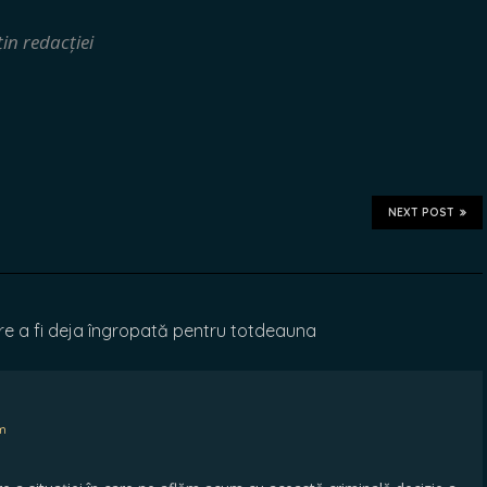
rțin redacției
NEXT POST
e a fi deja îngropată pentru totdeauna
pm