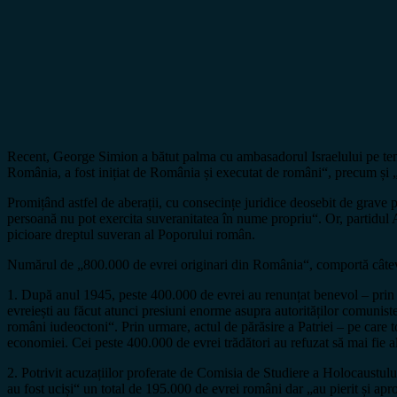
Recent, George Simion a bătut palma cu ambasadorul Israelului pe teme
România, a fost inițiat de România și executat de români“, precum și
Promițând astfel de aberații, cu consecințe juridice deosebit de grave p
persoană nu pot exercita suveranitatea în nume propriu“. Or, partidu
picioare dreptul suveran al Poporului român.
Numărul de „800.000 de evrei originari din România“, comportă câtev
1. După anul 1945, peste 400.000 de evrei au renunțat benevol – prin 
evreiești au făcut atunci presiuni enorme asupra autorităților comunist
români iudeoctoni“. Prin urmare, actul de părăsire a Patriei – pe care t
economiei. Cei peste 400.000 de evrei trădători au refuzat să mai fie a
2. Potrivit acuzațiilor proferate de Comisia de Studiere a Holocaustu
au fost uciși“ un total de 195.000 de evrei români dar „au pierit și ap