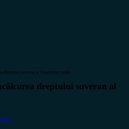
rea dreptului suveran al Poporului român
încălcarea dreptului suveran al
Manega