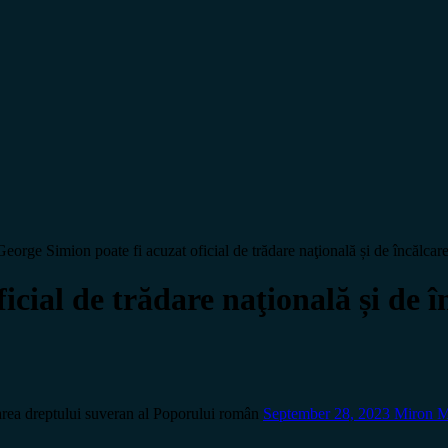
George Simion poate fi acuzat oficial de trădare naţională și de încălca
icial de trădare naţională și de 
carea dreptului suveran al Poporului român
September 28, 2023
Miron 