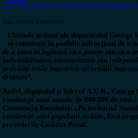
5 Comments
antisemitism
Asociația Neamul Românesc
certitudinea.ro
certitudinea.r
Autor: VASILICĂ MILITARU
Ultimele acţiuni ale deputatului George S
se constituie în posibile infracţiuni de tr
de a intra în legătură cu o putere sau cu o or
indivizibilitatea, suveranitatea sau independ
activităţi ostile împotriva securităţii naţion
drepturi“
.
Astfel, deputatul și liderul A.U.R., George
românești unui număr de 800.000 de etnici e
Constituția României: „Pe teritoriul Statul
românești unei populații străine, fără respe
prevederile Codului Penal.