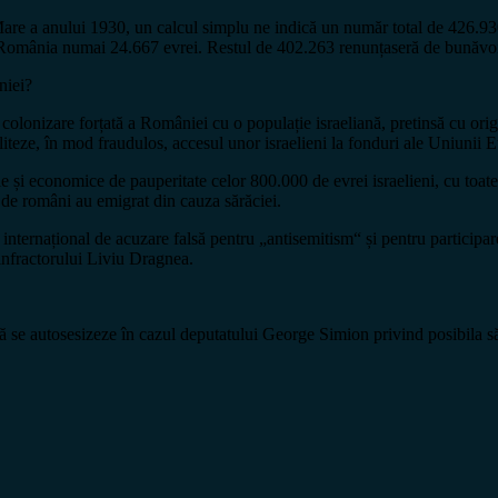
re a anului 1930, un calcul simplu ne indică un număr total de 426.930
 România numai 24.667 evrei. Restul de 402.263 renunțaseră de bunăvoi
niei?
lonizare forțată a României cu o populație israeliană, pretinsă cu origi
ciliteze, în mod fraudulos, accesul unor israelieni la fonduri ale Uniuni
le și economice de pauperitate celor 800.000 de evrei israelieni, cu toa
 de români au emigrat din cauza sărăciei.
internațional de acuzare falsă pentru „antisemitism“ și pentru participar
infractorului Liviu Dragnea.
e autosesizeze în cazul deputatului George Simion privind posibila săvâr