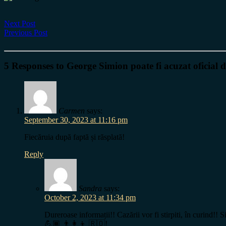
Next Post
Previous Post
5 Responses to George Simion poate fi acuzat oficial 
Carmen
says:
September 30, 2023 at 11:16 pm
Fiecăruia după faptă și răsplată!
Reply
Sandra
says:
October 2, 2023 at 11:34 pm
Dureroase informații!! Cazării vor fi stirpiti, în curind!! S
💪🏾 👨‍👩‍👦 🇷🇴!