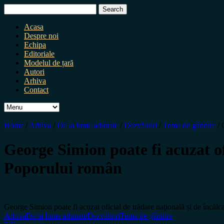
Search
for:
Acasa
Despre noi
Echipa
Editoriale
Modelul de țară
Autori
Arhiva
Contact
Home
/
Arhiva
/
De la lume adunate
/
Dezvăluiri
/
Tema de gândire
/
George Simion poate fi acuzat of
Poporului român
George Simion poate fi acuzat oficial de trădare naţională și de încăl
Arhiva
De la lume adunate
Dezvăluiri
Tema de gândire