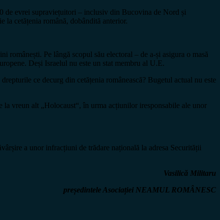
 de evrei supraviețuitori – inclusiv din Bucovina de Nord și
e la cetățenia română, dobândită anterior.
ni românești. Pe lângă scopul său electoral – de a-și asigura o masă
i Europene. Deși Israelul nu este un stat membru al U.E.
te drepturile ce decurg din cetățenia românească? Bugetul actual nu este
e la vreun alt „Holocaust“, în urma acțiunilor iresponsabile ale unor
șire a unor infracțiuni de trădare națională la adresa Securității
Vasilică Militaru
președintele Asociației NEAMUL ROMÂNESC