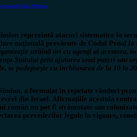
o
ortodox
Vasilică Militaru
imion reprezintă atacuri sistematice la sec
ădare naţională prevăzute de Codul Penal la a
ganizaţie străină ori cu agenţi ai acestora, în
enţa Statului prin ajutarea unei puteri sau o
ale, se pedepseşte cu închisoarea de la 10 la 20
 Simion, a formulat în repetate rânduri pro
vrei din Israel. Afirmațiile acestuia contrav
ui român nu pot fi strămutate sau colonizate
ctarea prevederilor legale în vigoare, consti