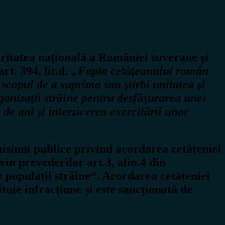
uritatea națională a României suverane și
rt. 394, lit.d:
„Fapta cetăţeanului român
 scopul de a suprima sau ştirbi unitatea şi
rganizaţii străine pentru desfăşurarea unei
 de ani şi interzicerea exercitării unor
misiuni publice privind acordarea cetățeniei
in prevederilor art.3, alin.4 din
 populații străine“. Acordarea cetățeniei
tuie infracțiune și este sancționată de