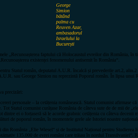
George
Simion
bătând
palma cu
Reuven Azar
,
ambasadorul
Israelului
la
București
le „Recunoașterea faptului că Holocaustul evreilor din România, în timp
 „Recunoașterea existenței fenomenului antisemit în România“.
entru Statul român, deputatul A.U.R. încalcă și prevederile art.2, alin.2 
l A.U.R. sau George Simion nu reprezintă Poporul român. În lipsa unui 
a precizări:
cereri personale – la cetățenia românească. Statul comunist afirmase că
e. Tot Statul comunist curățase România de câteva sute de de mii de „elem
ot dintre ei o forțaseră să le acorde grabnic cetățenia cu câteva decenii
lături de poporul român, în momentele grele ale Istoriei noastre național
lui din România „Elie Wiesel“ și de Institutul Național pentru Studiere
roximativ 135.000 de evrei români care trăiau în nordul Transilvaniei“. 