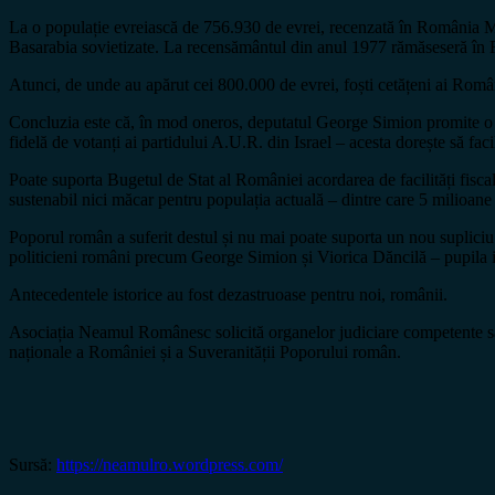
La o populație evreiască de 756.930 de evrei, recenzată în România Ma
Basarabia sovietizate. La recensământul din anul 1977 rămăseseră în
Atunci, de unde au apărut cei 800.000 de evrei, foști cetățeni ai Româ
Concluzia este că, în mod oneros, deputatul George Simion promite o co
fidelă de votanți ai partidului A.U.R. din Israel – acesta dorește să fa
Poate suporta Bugetul de Stat al României acordarea de facilități fisca
sustenabil nici măcar pentru populația actuală – dintre care 5 milioane
Poporul român a suferit destul și nu mai poate suporta un nou supliciu 
politicieni români precum George Simion și Viorica Dăncilă – pupila 
Antecedentele istorice au fost dezastruoase pentru noi, românii.
Asociația Neamul Românesc solicită organelor judiciare competente să s
naționale a României și a Suveranității Poporului român.
Sursă:
https://neamulro.wordpress.com/