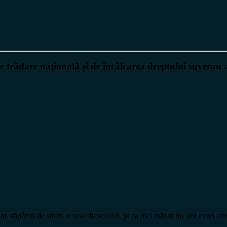
de trădare naţională și de încălcarea dreptului suvera
int stăpâniți de satan, e rasa diavolului, pt ca nici măcar nu sint evrei ade