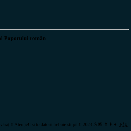
n al Poporului român
vărați!! Atenție!! si tradatorii trebuie stirpiti!! 2023 💪🏾 👨‍👩‍👦 🇷🇴