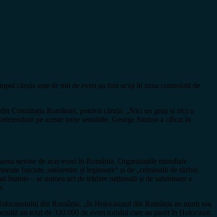
ul căruia sute de mii de evrei au fost uciși în zona controlată de
din Constituția României, potrivit căruia: „Nici un grup și nici o
Referendum pe aceste teme sensibile, George Simion a călcat în
 avea nevoie de acei evrei în România. Organizațiile mondiale
ente fasciste, antisemite și legionare“ și de „criminalii de război
 mai înainte – se numea act de trădare națională și de subminare a
e.
a Holocaustului din România, „în Holocaustul din România au murit sau
Rezultă un total de 330.000 de evrei români care au pierit în Holocaust.