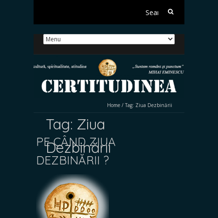
Search
for:
Home
/
Tag:
Ziua Dezbinării
Tag:
Ziua
PE CÂND ZIUA
Dezbinării
DEZBINĂRII ?