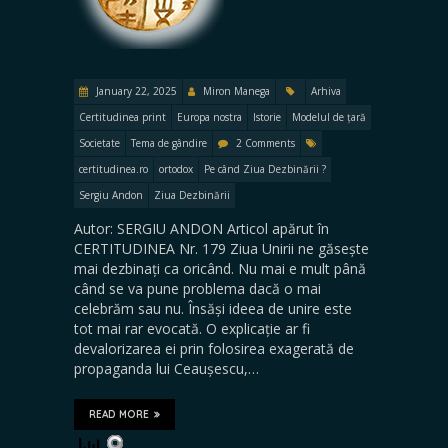
January 22, 2025
Miron Manega
Arhiva
Certitudinea print
Europa nostra
Istorie
Modelul de țară
Societate
Tema de gândire
2 Comments
certitudinea.ro
ortodox
Pe când Ziua Dezbinării ?
Sergiu Andon
Ziua Dezbinării
Autor: SERGIU ANDON Articol apărut în
CERTITUDINEA Nr. 179 Ziua Unirii ne găsește
mai dezbinați ca oricând. Nu mai e mult până
când se va pune problema dacă o mai
celebrăm sau nu. Însăși ideea de unire este
tot mai rar evocată. O explicație ar fi
devalorizarea ei prin folosirea exagerată de
propaganda lui Ceaușescu,…
READ MORE