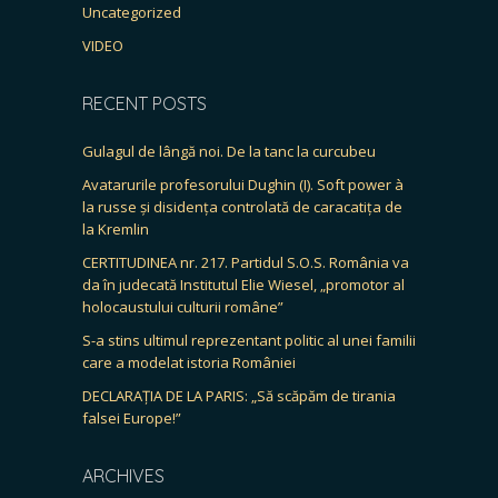
Uncategorized
VIDEO
RECENT POSTS
Gulagul de lângă noi. De la tanc la curcubeu
Avatarurile profesorului Dughin (I). Soft power à
la russe și disidența controlată de caracatița de
la Kremlin
CERTITUDINEA nr. 217. Partidul S.O.S. România va
da în judecată Institutul Elie Wiesel, „promotor al
holocaustului culturii române”
S-a stins ultimul reprezentant politic al unei familii
care a modelat istoria României
DECLARAȚIA DE LA PARIS: „Să scăpăm de tirania
falsei Europe!”
ARCHIVES