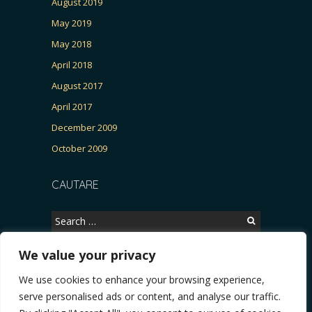
August 2019
May 2019
May 2018
April 2018
August 2017
April 2017
December 2009
October 2009
CAUTARE
Search
for:
We value your privacy
We use cookies to enhance your browsing experience,
Copyright © 2026, CERTITUDINEA.
serve personalised ads or content, and analyse our traffic.
R, Patria, parlamentarele și presa
* VIDEO. Viata lui Eminescu (Necenzurat). Episod