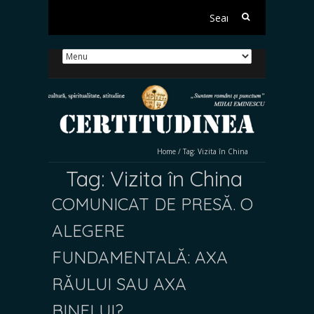
Search
for:
Home
/
Tag:
Vizita în China
Tag:
Vizita în China
COMUNICAT DE PRESĂ. O
ALEGERE
FUNDAMENTALĂ: AXA
RĂULUI SAU AXA
BINELUI?