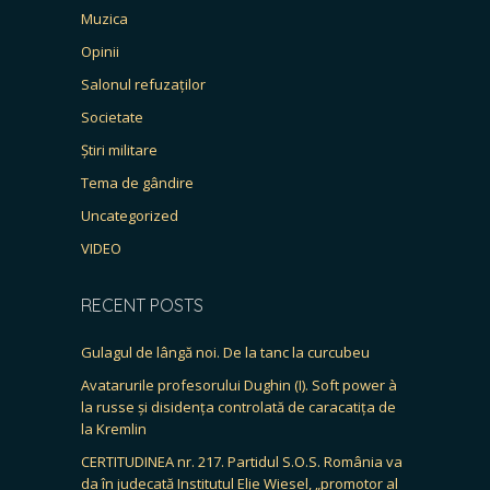
Muzica
Opinii
Salonul refuzaților
Societate
Știri militare
Tema de gândire
Uncategorized
VIDEO
RECENT POSTS
Gulagul de lângă noi. De la tanc la curcubeu
Avatarurile profesorului Dughin (I). Soft power à
la russe și disidența controlată de caracatița de
la Kremlin
CERTITUDINEA nr. 217. Partidul S.O.S. România va
da în judecată Institutul Elie Wiesel, „promotor al