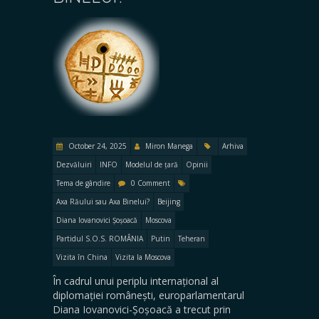
October 24, 2025
Miron Manega
Arhiva
Dezvăluiri
INFO
Modelul de țară
Opinii
Tema de gândire
0 Comment
Axa Răului sau Axa Binelui?
Beijing
Diana Iovanovici Șoșoacă
Moscova
Partidul S.O.S. ROMÂNIA
Putin
Teheran
Vizita în China
Vizita la Moscova
În cadrul unui periplu internațional al
diplomației românești, europarlamentarul
Diana Iovanovici-Șoșoacă a trecut prin