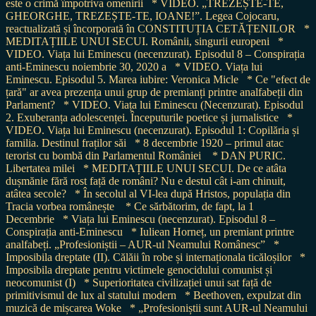
este o crimă împotriva omenirii
* VIDEO. „TREZEȘTE-TE,
GHEORGHE, TREZEȘTE-TE, IOANE!”. Legea Cojocaru,
reactualizată și încorporată în CONSTITUȚIA CETĂȚENILOR
*
MEDITAȚIILE UNUI SECUI. Românii, singurii europeni
*
VIDEO. Viața lui Eminescu (necenzurat). Episodul 8 – Conspirația
anti-Eminescu noiembrie 30, 2020 a
* VIDEO. Viața lui
Eminescu. Episodul 5. Marea iubire: Veronica Micle
* Ce "efect de
țară" ar avea prezența unui grup de premianți printre analfabeții din
Parlament?
* VIDEO. Viața lui Eminescu (Necenzurat). Episodul
2. Exuberanța adolescenței. Începuturile poetice și jurnalistice
*
VIDEO. Viața lui Eminescu (necenzurat). Episodul 1: Copilăria și
familia. Destinul fraților săi
* 8 decembrie 1920 – primul atac
terorist cu bombă din Parlamentul României
* DAN PURIC.
Libertatea milei
* MEDITAȚIILE UNUI SECUI. De ce atâta
dușmănie fără rost față de români? Nu e destul cât i-am chinuit,
atâtea secole?
* În secolul al VI-lea după Hristos, populația din
Tracia vorbea românește
* Ce sărbătorim, de fapt, la 1
Decembrie
* Viața lui Eminescu (necenzurat). Episodul 8 –
Conspirația anti-Eminescu
* Iuliean Horneț, un premiant printre
analfabeți. „Profesioniștii – AUR-ul Neamului Românesc”
*
Imposibila dreptate (II). Călăii în robe și internaționala ticăloșilor
*
Imposibila dreptate pentru victimele genocidului comunist și
neocomunist (I)
* Superioritatea civilizației unui sat față de
primitivismul de lux al statului modern
* Beethoven, expulzat din
muzică de mișcarea Woke
* „Profesioniștii sunt AUR-ul Neamului