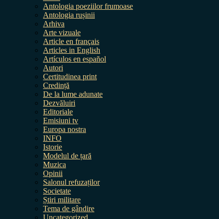
Antologia poeziilor frumoase
Antologia rușinii
Arhiva
Arte vizuale
Article en français
Articles in English
Artículos en español
Autori
Certitudinea print
Credință
De la lume adunate
Dezvăluiri
Editoriale
Emisiuni tv
Europa nostra
INFO
Istorie
Modelul de țară
Muzica
Opinii
Salonul refuzaților
Societate
Știri militare
Tema de gândire
Uncategorized