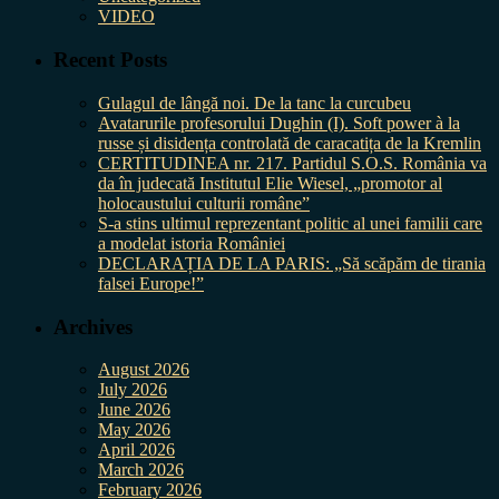
VIDEO
Recent Posts
Gulagul de lângă noi. De la tanc la curcubeu
Avatarurile profesorului Dughin (I). Soft power à la
russe și disidența controlată de caracatița de la Kremlin
CERTITUDINEA nr. 217. Partidul S.O.S. România va
da în judecată Institutul Elie Wiesel, „promotor al
holocaustului culturii române”
S-a stins ultimul reprezentant politic al unei familii care
a modelat istoria României
DECLARAȚIA DE LA PARIS: „Să scăpăm de tirania
falsei Europe!”
Archives
August 2026
July 2026
June 2026
May 2026
April 2026
March 2026
February 2026