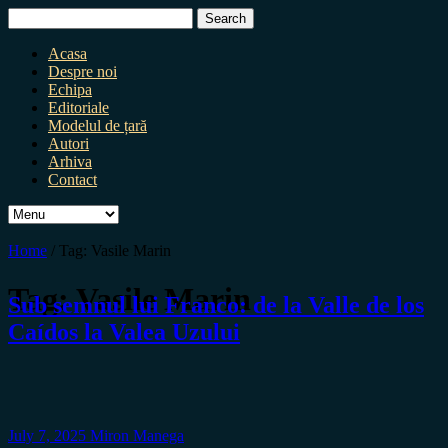
Search
for:
Acasa
Despre noi
Echipa
Editoriale
Modelul de țară
Autori
Arhiva
Contact
Home
/
Tag:
Vasile Marin
Tag:
Vasile Marin
Sub semnul lui Franco: de la Valle de los
Caídos la Valea Uzului
July 7, 2025
Miron Manega