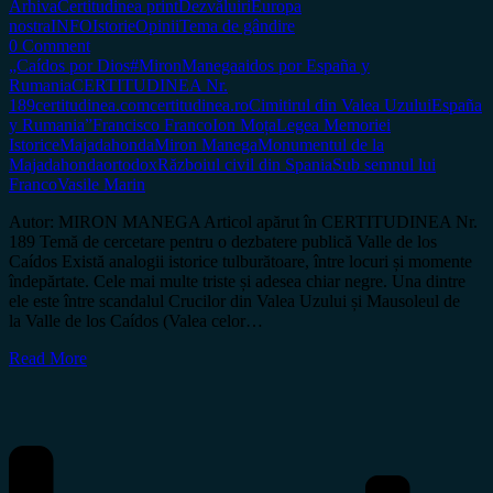
Arhiva
Certitudinea print
Dezvăluiri
Europa
nostra
INFO
Istorie
Opinii
Tema de gândire
0 Comment
„Caídos por Dios
#MironManega
aidos por España y
Rumania
CERTITUDINEA Nr.
189
certitudinea.com
certitudinea.ro
Cimitirul din Valea Uzului
España
y Rumania”
Francisco Franco
Ion Moța
Legea Memoriei
Istorice
Majadahonda
Miron Manega
Monumentul de la
Majadahonda
ortodox
Războiul civil din Spania
Sub semnul lui
Franco
Vasile Marin
Autor: MIRON MANEGA Articol apărut în CERTITUDINEA Nr.
189 Temă de cercetare pentru o dezbatere publică Valle de los
Caídos Există analogii istorice tulburătoare, între locuri și momente
îndepărtate. Cele mai multe triste și adesea chiar negre. Una dintre
ele este între scandalul Crucilor din Valea Uzului și Mausoleul de
la Valle de los Caídos (Valea celor…
Read More