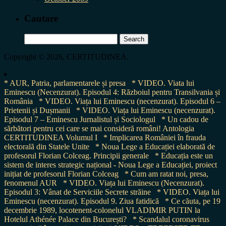
Cautare
Search
for:
Copyright © 2026, CERTITUDINEA.
* AUR, Patria, parlamentarele și presa
* VIDEO. Viata lui
Eminescu (Necenzurat). Episodul 4: Războiul pentru Transilvania și
România
* VIDEO. Viața lui Eminescu (necenzurat). Episodul 6 –
Prietenii și Dușmanii
* VIDEO. Viața lui Eminescu (necenzurat).
Episodul 7 – Eminescu Jurnalistul și Sociologul
* Un cadou de
sărbători pentru cei care se mai consideră români! Antologia
CERTITUDINEA Volumul I
* Implicarea României în frauda
electorală din Statele Unite
* Noua Lege a Educației elaborată de
profesorul Florian Colceag. Principii generale
* Educația este un
sistem de interes strategic național - Noua Lege a Educației, proiect
inițiat de profesorul Florian Colceag
* Cum am ratat noi, presa,
fenomenul AUR
* VIDEO. Viața lui Eminescu (Necenzurat).
Episodul 3: Vânat de Serviciile Secrete străine
* VIDEO. Viața lui
Eminescu (necenzurat). Episodul 9. Ziua fatidică
* Ce căuta, pe 19
decembrie 1989, locotenent-colonelul VLADIMIR PUTIN la
Hotelul Athénée Palace din București?
* Scandalul coronavirus