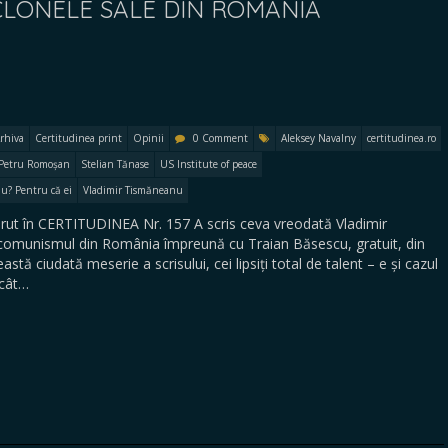
 CLONELE SALE DIN ROMÂNIA
rhiva
Certitudinea print
Opinii
0 Comment
Aleksey Navalny
certitudinea.ro
Petru Romoșan
Stelian Tănase
US Institute of peace
u? Pentru că ei
Vladimir Tismăneanu
t în CERTITUDINEA Nr. 157 A scris ceva vreodată Vladimir
omunismul din România împreună cu Traian Băsescu, gratuit, din
astă ciudată meserie a scrisului, cei lipsiți total de talent – e și cazul
ecât…