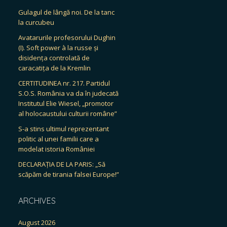
Gulagul de lângă noi. De la tanc
la curcubeu
Avatarurile profesorului Dughin
(I). Soft power à la russe și
disidența controlată de
caracatița de la Kremlin
CERTITUDINEA nr. 217. Partidul
S.O.S. România va da în judecată
Institutul Elie Wiesel, „promotor
al holocaustului culturii române”
S-a stins ultimul reprezentant
politic al unei familii care a
modelat istoria României
DECLARAȚIA DE LA PARIS: „Să
scăpăm de tirania falsei Europe!”
ARCHIVES
August 2026