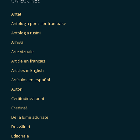
CATEGORIES
Antet
Antologia poeziilor frumoase
Antologia rușinii
Arhiva
Arte vizuale
Article en français
Articles in English
Artículos en español
Autori
Certitudinea print
Credință
De la lume adunate
Dezvăluiri
Editoriale