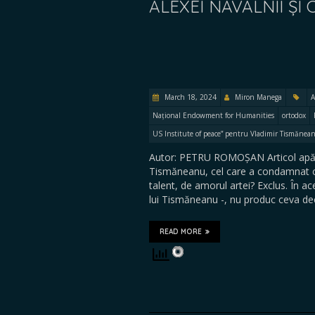
ALEXEI NAVALNÎI ȘI
March 18, 2024
Miron Manega
A
Național Endowment for Humanities
ortodox
US Institute of peace” pentru Vladimir Tismănean
Autor: PETRU ROMOȘAN Articol apăru
Tismăneanu, cel care a condamnat c
talent, de amorul artei? Exclus. În ace
lui Tismăneanu -, nu produc ceva d
READ MORE