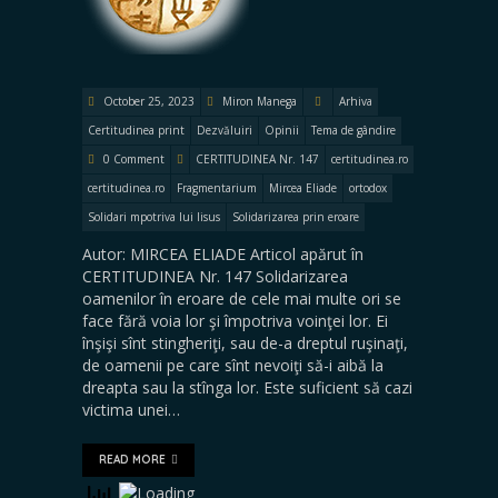
October 25, 2023
Miron Manega
Arhiva
Certitudinea print
Dezvăluiri
Opinii
Tema de gândire
0 Comment
CERTITUDINEA Nr. 147
certitudinea.ro
certitudinea.ro
Fragmentarium
Mircea Eliade
ortodox
Solidari mpotriva lui Iisus
Solidarizarea prin eroare
Autor: MIRCEA ELIADE Articol apărut în
CERTITUDINEA Nr. 147 Solidarizarea
oamenilor în eroare de cele mai multe ori se
face fără voia lor şi împotriva voinţei lor. Ei
înşişi sînt stingheriţi, sau de-a dreptul ruşinaţi,
de oamenii pe care sînt nevoiţi să-i aibă la
dreapta sau la stînga lor. Este suficient să cazi
victima unei…
READ MORE