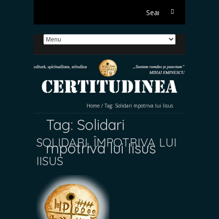
Search
for:
Home
/
Tag:
Solidari mpotriva lui Iisus
Tag:
Solidari
SOLIDARI, ÎMPOTRIVA LUI
mpotriva lui Iisus
IISUS