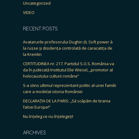
Uncategorized
VIDEO
RECENT POSTS
Avatarurile profesorului Dughin (I). Soft power à
la russe și disidența controlată de caracatița de
la Kremlin
CERTITUDINEA nr. 217. Partidul S.O.S. România va
da în judecată Institutul Elie Wiesel, „promotor al
holocaustului culturii române”
S-a stins ultimul reprezentant politic al unei familii
care a modelat istoria României
DECLARAȚIA DE LA PARIS: „Să scăpăm de tirania
falsei Europe!”
Nu înțeleg ce nu înțelegeți!
ARCHIVES