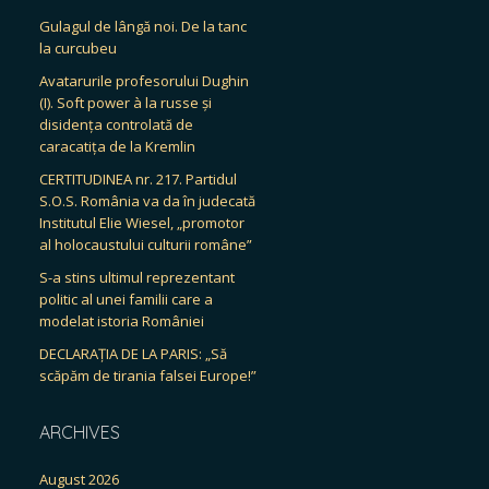
Gulagul de lângă noi. De la tanc
la curcubeu
Avatarurile profesorului Dughin
(I). Soft power à la russe și
disidența controlată de
caracatița de la Kremlin
CERTITUDINEA nr. 217. Partidul
S.O.S. România va da în judecată
Institutul Elie Wiesel, „promotor
al holocaustului culturii române”
S-a stins ultimul reprezentant
politic al unei familii care a
modelat istoria României
DECLARAȚIA DE LA PARIS: „Să
scăpăm de tirania falsei Europe!”
ARCHIVES
August 2026