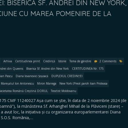
: BISERICA SF. ANDREI DIN NEW YORK,
CIUNE CU MAREA POMENIRE DE LA
Arhiva
Certitudinea print
Credință
Istorie
Tema de gândire
2 Comments
Andrei din Queens
Biserica Sf. Andrei din New York
CERTITUDINEA Nr. 175
tian Pascu
Diana Iovanovici Șoșoacă
DUPLEXUL CREDINȚEI
Mareșalul Ion Antonescu
Miron Manega
New York (Preot paroh Ioan Proteasa
Societatea Română Creștină DORUL
Teoctist Moldovanu
 175 CMF 11240027 Așa cum se știe, în data de 2 noiembrie 2024 (de
amnă”), la mănăstirea Sf. Arhanghel Mihail de la Plăviceni (stareț –
a avut loc, la inițiativa și cu organizarea europarlementarei Diana
ui S.O.S. România,…