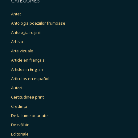
CATEGORIES
Antet
Antologia poeziilor frumoase
Antologia rușinii
Arhiva
Arte vizuale
Article en français
Articles in English
Artículos en español
Autori
Certitudinea print
Credință
De la lume adunate
Dezvăluiri
Editoriale