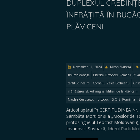
DUPLEXUL CREDINȚEI
ÎNFRĂȚITĂ ÎN RUGĂ
PLĂVICENI
November 11, 2024
Miron Manega
#MironManega
Biserica Ortodoxă Română Sf. 
certitudinea.ro
Corneliu Zelea Codreanu
Cris
mănăstirea Sf. Arhanghel Mihail de la Plăviceni
Nicolae Ceaușescu
ortodox
S.O.S. România
Articol apărut în CERTITUDINEA Nr.
Sâmbăta Morților și a „Moșilor de To
protosinghelul Teoctist Moldovanu), 
Iovanovici Șoșoacă, liderul Partidul