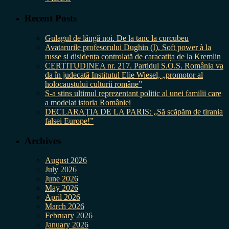
Recent Posts
Gulagul de lângă noi. De la tanc la curcubeu
Avatarurile profesorului Dughin (I). Soft power à la
russe și disidența controlată de caracatița de la Kremlin
CERTITUDINEA nr. 217. Partidul S.O.S. România va
da în judecată Institutul Elie Wiesel, „promotor al
holocaustului culturii române”
S-a stins ultimul reprezentant politic al unei familii care
a modelat istoria României
DECLARAȚIA DE LA PARIS: „Să scăpăm de tirania
falsei Europe!”
Archives
August 2026
July 2026
June 2026
May 2026
April 2026
March 2026
February 2026
January 2026