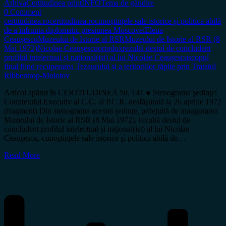
Arhiva
Certitudinea print
INFO
Tema de gândire
0 Comment
certitudinea.ro
certitudinea.ro
cunoștințele sale istorice și politica abilă
de a înfrunta diplomatic presiunea Moscovei
Elena
Ceaușescu
Muzeului de Istorie al RSR
Muzeului de Istorie al RSR (8
Mai 1972)
Nicolae Ceaușescu
ortodox
rezultă destul de concludent
profilul intelectual și național(ist) al lui Nicolae Ceaușescu
scopul
final fiind recuperarea Tezaurului și a teritoriilor răpite prin Tratatul
Ribbentrop-Molotov
Articol apărut în CERTITUDINEA Nr. 141 ● Stenograma şedinţei
Comitetului Executiv al C.C. al P.C.R. desfăşurată la 26 aprilie 1972
(fragment) Din stenograma acestei ședințe, prilejuită de inaugurarea
Muzeului de Istorie al RSR (8 Mai 1972), rezultă destul de
concludent profilul intelectual și național(ist) al lui Nicolae
Ceaușescu, cunoștințele sale istorice și politica abilă de…
Read More