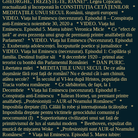
GHEORGHE, TREZEȘTE-TE, IOANE!”. Legea Cojocaru,
reactualizată și încorporată în CONSTITUȚIA CETĂȚENILOR
*
MEDITAȚIILE UNUI SECUI. Românii, singurii europeni
*
VIDEO. Viața lui Eminescu (necenzurat). Episodul 8 – Conspirația
anti-Eminescu noiembrie 30, 2020 a
* VIDEO. Viața lui
Eminescu. Episodul 5. Marea iubire: Veronica Micle
* Ce "efect de
țară" ar avea prezența unui grup de premianți printre analfabeții din
Parlament?
* VIDEO. Viața lui Eminescu (Necenzurat). Episodul
2. Exuberanța adolescenței. Începuturile poetice și jurnalistice
*
VIDEO. Viața lui Eminescu (necenzurat). Episodul 1: Copilăria și
familia. Destinul fraților săi
* 8 decembrie 1920 – primul atac
terorist cu bombă din Parlamentul României
* DAN PURIC.
Libertatea milei
* MEDITAȚIILE UNUI SECUI. De ce atâta
dușmănie fără rost față de români? Nu e destul cât i-am chinuit,
atâtea secole?
* În secolul al VI-lea după Hristos, populația din
Tracia vorbea românește
* Ce sărbătorim, de fapt, la 1
Decembrie
* Viața lui Eminescu (necenzurat). Episodul 8 –
Conspirația anti-Eminescu
* Iuliean Horneț, un premiant printre
analfabeți. „Profesioniștii – AUR-ul Neamului Românesc”
*
Imposibila dreptate (II). Călăii în robe și internaționala ticăloșilor
*
Imposibila dreptate pentru victimele genocidului comunist și
neocomunist (I)
* Superioritatea civilizației unui sat față de
primitivismul de lux al statului modern
* Beethoven, expulzat din
muzică de mișcarea Woke
* „Profesioniștii sunt AUR-ul Neamului
Românesc”
* Viața lui Eminescu. Episodul 5. Marea iubire: