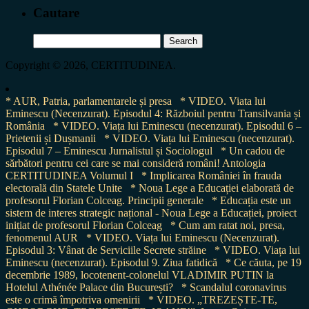
Cautare
Search
for:
Copyright © 2026, CERTITUDINEA.
* AUR, Patria, parlamentarele și presa
* VIDEO. Viata lui
Eminescu (Necenzurat). Episodul 4: Războiul pentru Transilvania și
România
* VIDEO. Viața lui Eminescu (necenzurat). Episodul 6 –
Prietenii și Dușmanii
* VIDEO. Viața lui Eminescu (necenzurat).
Episodul 7 – Eminescu Jurnalistul și Sociologul
* Un cadou de
sărbători pentru cei care se mai consideră români! Antologia
CERTITUDINEA Volumul I
* Implicarea României în frauda
electorală din Statele Unite
* Noua Lege a Educației elaborată de
profesorul Florian Colceag. Principii generale
* Educația este un
sistem de interes strategic național - Noua Lege a Educației, proiect
inițiat de profesorul Florian Colceag
* Cum am ratat noi, presa,
fenomenul AUR
* VIDEO. Viața lui Eminescu (Necenzurat).
Episodul 3: Vânat de Serviciile Secrete străine
* VIDEO. Viața lui
Eminescu (necenzurat). Episodul 9. Ziua fatidică
* Ce căuta, pe 19
decembrie 1989, locotenent-colonelul VLADIMIR PUTIN la
Hotelul Athénée Palace din București?
* Scandalul coronavirus
este o crimă împotriva omenirii
* VIDEO. „TREZEȘTE-TE,