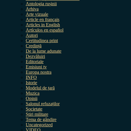
Antologia rușinii
Arhiva
Arte vizuale
Article en français
Articles in English
Artículos en español
Autori
Certitudinea print
Credință
De la lume adunate
Dezvăluiri
Editoriale
Emisiuni tv
Europa nostra
INFO
Istorie
Modelul de țară
Muzica
Opinii
Salonul refuzaților
Societate
Știri militare
Tema de gândire
Uncategorized
VIDEO