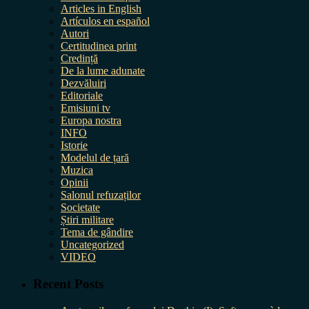
Articles in English
Artículos en español
Autori
Certitudinea print
Credință
De la lume adunate
Dezvăluiri
Editoriale
Emisiuni tv
Europa nostra
INFO
Istorie
Modelul de țară
Muzica
Opinii
Salonul refuzaților
Societate
Știri militare
Tema de gândire
Uncategorized
VIDEO
Recent Posts