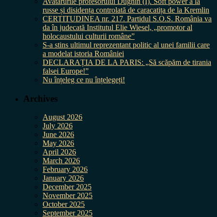
Avatarurile profesorului Dughin (I). Soft power à la
russe și disidența controlată de caracatița de la Kremlin
CERTITUDINEA nr. 217. Partidul S.O.S. România va
da în judecată Institutul Elie Wiesel, „promotor al
holocaustului culturii române”
S-a stins ultimul reprezentant politic al unei familii care
a modelat istoria României
DECLARAȚIA DE LA PARIS: „Să scăpăm de tirania
falsei Europe!”
Nu înțeleg ce nu înțelegeți!
Archives
August 2026
July 2026
June 2026
May 2026
April 2026
March 2026
February 2026
January 2026
December 2025
November 2025
October 2025
September 2025