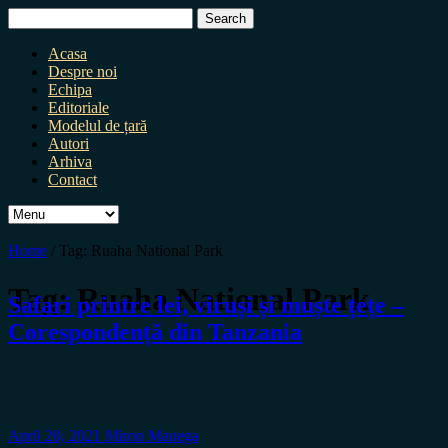
Search
for:
Acasa
Despre noi
Echipa
Editoriale
Modelul de țară
Autori
Arhiva
Contact
Home
/
Tag:
Ruaha National Park
Tag:
Ruaha National Park
Safari printre lei, viruși și muște țețe –
Corespondență din Tanzania
April 20, 2021
Miron Manega