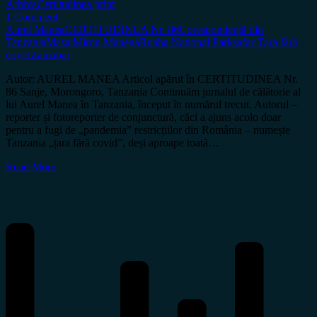
Arhiva
Certitudinea print
1 Comment
Aurel Manea
CERTITUDINEA Nr. 86
Corespondență din
Tanzania
Masai
Miron Manega
Ruaha National Park
safari
Țara fără
covid
Zanzibar
Autor: AUREL MANEA Articol apărut în CERTITUDINEA Nr.
86 Sanje, Morongoro, Tanzania Continuăm jurnalul de călătorie al
lui Aurel Manea în Tanzania, început în numărul trecut. Autorul –
reporter și fotoreporter de conjunctură, căci a ajuns acolo doar
pentru a fugi de „pandemia” restricțiilor din România – numește
Tanzania „țara fără covid”, deși aproape toată…
Read More