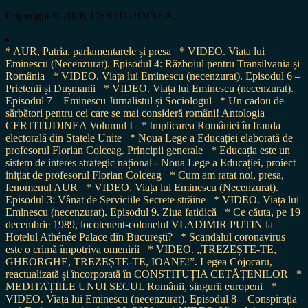
for:
Copyright © 2026, CERTITUDINEA.
* AUR, Patria, parlamentarele și presa
* VIDEO. Viata lui
Eminescu (Necenzurat). Episodul 4: Războiul pentru Transilvania și
România
* VIDEO. Viața lui Eminescu (necenzurat). Episodul 6 –
Prietenii și Dușmanii
* VIDEO. Viața lui Eminescu (necenzurat).
Episodul 7 – Eminescu Jurnalistul și Sociologul
* Un cadou de
sărbători pentru cei care se mai consideră români! Antologia
CERTITUDINEA Volumul I
* Implicarea României în frauda
electorală din Statele Unite
* Noua Lege a Educației elaborată de
profesorul Florian Colceag. Principii generale
* Educația este un
sistem de interes strategic național - Noua Lege a Educației, proiect
inițiat de profesorul Florian Colceag
* Cum am ratat noi, presa,
fenomenul AUR
* VIDEO. Viața lui Eminescu (Necenzurat).
Episodul 3: Vânat de Serviciile Secrete străine
* VIDEO. Viața lui
Eminescu (necenzurat). Episodul 9. Ziua fatidică
* Ce căuta, pe 19
decembrie 1989, locotenent-colonelul VLADIMIR PUTIN la
Hotelul Athénée Palace din București?
* Scandalul coronavirus
este o crimă împotriva omenirii
* VIDEO. „TREZEȘTE-TE,
GHEORGHE, TREZEȘTE-TE, IOANE!”. Legea Cojocaru,
reactualizată și încorporată în CONSTITUȚIA CETĂȚENILOR
*
MEDITAȚIILE UNUI SECUI. Românii, singurii europeni
*
VIDEO. Viața lui Eminescu (necenzurat). Episodul 8 – Conspirația