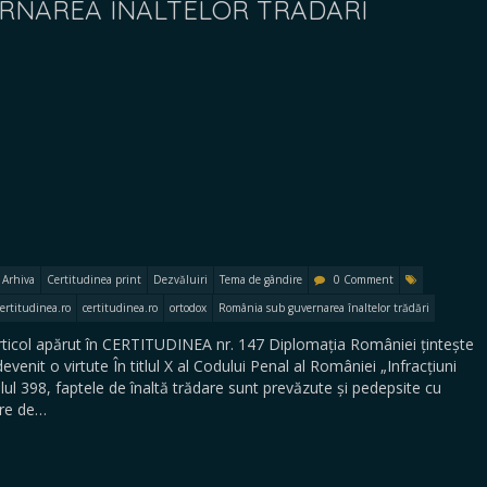
RNAREA ÎNALTELOR TRĂDĂRI
Arhiva
Certitudinea print
Dezvăluiri
Tema de gândire
0 Comment
certitudinea.ro
certitudinea.ro
ortodox
România sub guvernarea înaltelor trădări
rticol apărut în CERTITUDINEA nr. 147 Diplomația României țintește
evenit o virtute În titlul X al Codului Penal al României „Infracțiuni
colul 398, faptele de înaltă trădare sunt prevăzute și pedepsite cu
are de…