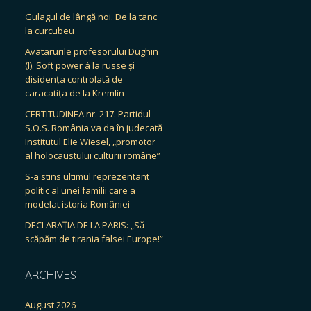
Gulagul de lângă noi. De la tanc
la curcubeu
Avatarurile profesorului Dughin
(I). Soft power à la russe și
disidența controlată de
caracatița de la Kremlin
CERTITUDINEA nr. 217. Partidul
S.O.S. România va da în judecată
Institutul Elie Wiesel, „promotor
al holocaustului culturii române”
S-a stins ultimul reprezentant
politic al unei familii care a
modelat istoria României
DECLARAȚIA DE LA PARIS: „Să
scăpăm de tirania falsei Europe!”
ARCHIVES
August 2026