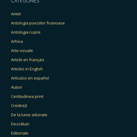
CATEGORIES
Antet
Antologia poeziilor frumoase
Antologia rușinii
Arhiva
Arte vizuale
Article en français
Articles in English
Artículos en español
Autori
Certitudinea print
Credință
De la lume adunate
Dezvăluiri
Editoriale