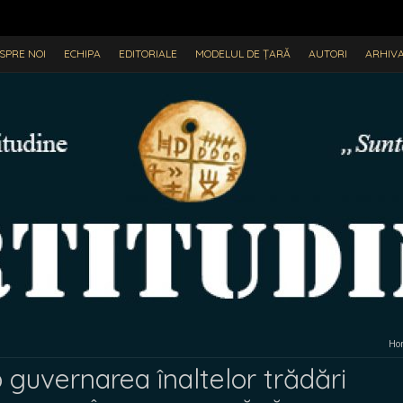
SPRE NOI
ECHIPA
EDITORIALE
MODELUL DE ȚARĂ
AUTORI
ARHIV
Ho
guvernarea înaltelor trădări