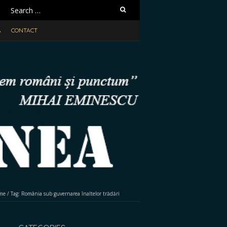
Search
for:
A
CONTACT
me
/
Tag:
România sub guvernarea înaltelor trădări