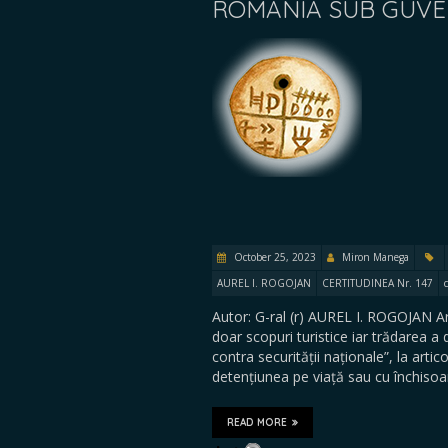
ROMÂNIA SUB GUVE
October 25, 2023
Miron Manega
AUREL I. ROGOJAN
CERTITUDINEA Nr. 147
Autor: G-ral (r) AUREL I. ROGOJAN A
doar scopuri turistice iar trădarea a d
contra securității naționale”, la arti
detențiunea pe viață sau cu închiso
READ MORE