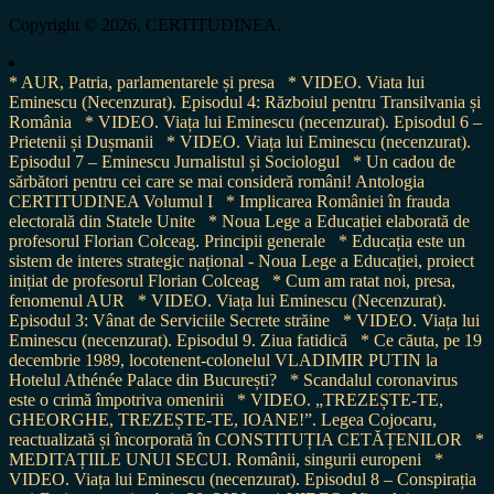
for:
Copyright © 2026, CERTITUDINEA.
* AUR, Patria, parlamentarele și presa
* VIDEO. Viata lui
Eminescu (Necenzurat). Episodul 4: Războiul pentru Transilvania și
România
* VIDEO. Viața lui Eminescu (necenzurat). Episodul 6 –
Prietenii și Dușmanii
* VIDEO. Viața lui Eminescu (necenzurat).
Episodul 7 – Eminescu Jurnalistul și Sociologul
* Un cadou de
sărbători pentru cei care se mai consideră români! Antologia
CERTITUDINEA Volumul I
* Implicarea României în frauda
electorală din Statele Unite
* Noua Lege a Educației elaborată de
profesorul Florian Colceag. Principii generale
* Educația este un
sistem de interes strategic național - Noua Lege a Educației, proiect
inițiat de profesorul Florian Colceag
* Cum am ratat noi, presa,
fenomenul AUR
* VIDEO. Viața lui Eminescu (Necenzurat).
Episodul 3: Vânat de Serviciile Secrete străine
* VIDEO. Viața lui
Eminescu (necenzurat). Episodul 9. Ziua fatidică
* Ce căuta, pe 19
decembrie 1989, locotenent-colonelul VLADIMIR PUTIN la
Hotelul Athénée Palace din București?
* Scandalul coronavirus
este o crimă împotriva omenirii
* VIDEO. „TREZEȘTE-TE,
GHEORGHE, TREZEȘTE-TE, IOANE!”. Legea Cojocaru,
reactualizată și încorporată în CONSTITUȚIA CETĂȚENILOR
*
MEDITAȚIILE UNUI SECUI. Românii, singurii europeni
*
VIDEO. Viața lui Eminescu (necenzurat). Episodul 8 – Conspirația