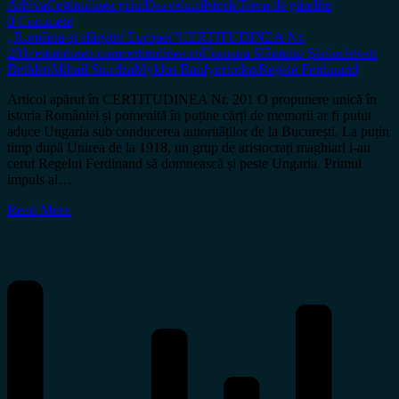
Arhiva
Certitudinea print
Dezvăluiri
Istorie
Tema de gândire
0 Comment
„România și sfârșitul Europei”
CERTITUDINEA Nr.
201
certitudinea.com
certitudinea.ro
Coroana Sfântului Ștefan
Istvan
Bethlen
Mihail Sturdza
Myklos Banfy
ortodox
Regele Ferdinand
Articol apărut în CERTITUDINEA Nr. 201 O propunere unică în
istoria României și pomenită în puține cărți de memorii ar fi putut
aduce Ungaria sub conducerea autorităților de la București. La puțin
timp după Unirea de la 1918, un grup de aristocrați maghiari i-au
cerut Regelui Ferdinand să domnească și peste Ungaria. Primul
impuls al…
Read More