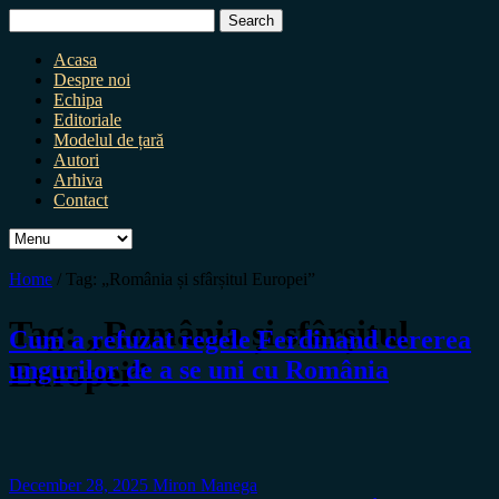
Search
for:
Acasa
Despre noi
Echipa
Editoriale
Modelul de țară
Autori
Arhiva
Contact
Home
/
Tag:
„România și sfârșitul Europei”
Tag:
„România și sfârșitul
Cum a refuzat regele Ferdinand cererea
Europei”
ungurilor de a se uni cu România
December 28, 2025
Miron Manega