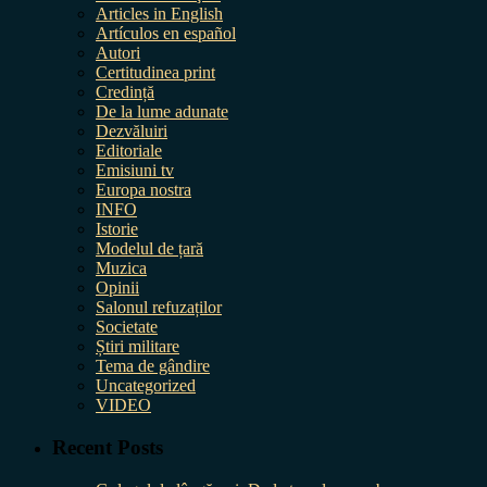
Articles in English
Artículos en español
Autori
Certitudinea print
Credință
De la lume adunate
Dezvăluiri
Editoriale
Emisiuni tv
Europa nostra
INFO
Istorie
Modelul de țară
Muzica
Opinii
Salonul refuzaților
Societate
Știri militare
Tema de gândire
Uncategorized
VIDEO
Recent Posts