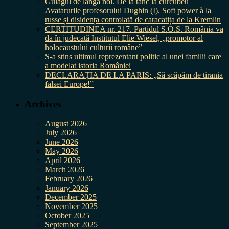
Gulagul de lângă noi. De la tanc la curcubeu
Avatarurile profesorului Dughin (I). Soft power à la
russe și disidența controlată de caracatița de la Kremlin
CERTITUDINEA nr. 217. Partidul S.O.S. România va
da în judecată Institutul Elie Wiesel, „promotor al
holocaustului culturii române”
S-a stins ultimul reprezentant politic al unei familii care
a modelat istoria României
DECLARAȚIA DE LA PARIS: „Să scăpăm de tirania
falsei Europe!”
Archives
August 2026
July 2026
June 2026
May 2026
April 2026
March 2026
February 2026
January 2026
December 2025
November 2025
October 2025
September 2025