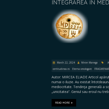
INTEGRAREA ÎN MED
March 22, 2024
Miron Manega
A
certitudinea.ro
Eterna omologare
FRAGMENARI
Autor: MIRCEA ELIADE Articol apărut 
numai o iluzie. Au existat întotdea
mediocritate. Tendinţa generală a so
„unicitatea”. Geniul sau eroul nu tre
READ MORE