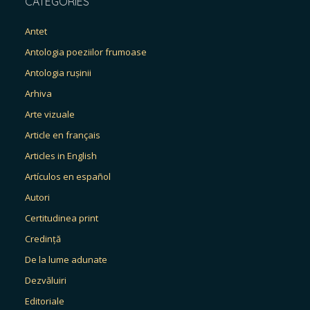
CATEGORIES
Antet
Antologia poeziilor frumoase
Antologia rușinii
Arhiva
Arte vizuale
Article en français
Articles in English
Artículos en español
Autori
Certitudinea print
Credință
De la lume adunate
Dezvăluiri
Editoriale