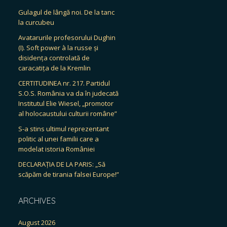
Gulagul de lângă noi. De la tanc
la curcubeu
Avatarurile profesorului Dughin
(I). Soft power à la russe și
disidența controlată de
caracatița de la Kremlin
CERTITUDINEA nr. 217. Partidul
S.O.S. România va da în judecată
Institutul Elie Wiesel, „promotor
al holocaustului culturii române”
S-a stins ultimul reprezentant
politic al unei familii care a
modelat istoria României
DECLARAȚIA DE LA PARIS: „Să
scăpăm de tirania falsei Europe!”
ARCHIVES
August 2026