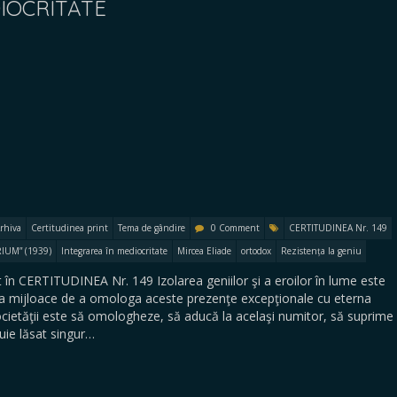
IOCRITATE
rhiva
Certitudinea print
Tema de gândire
0 Comment
CERTITUDINEA Nr. 149
UM” (1939)
Integrarea în mediocritate
Mircea Eliade
ortodox
Rezistența la geniu
în CERTITUDINEA Nr. 149 Izolarea geniilor şi a eroilor în lume este
una mijloace de a omologa aceste prezenţe excepţionale cu eterna
cietăţii este să omologheze, să aducă la acelaşi numitor, să suprime
buie lăsat singur…