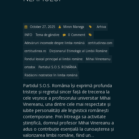
October 27, 2025
Miron Manega
Arhiva
INFO
Tema de gândire
0 Comment
Adevăruri incomode despre limba română
certitudinea.com
certitudinea.ro
Dicționarul Etimologic al Limbii Române
Fondul lexical principal al limbii române
Mihai Vinereanu
ortodox
Partidul S.O.S. ROMÂNIA
Rădăcini nostratice în limba română
Partidul S.O.S. România își exprimă profunda
tristețe și regretul sincer față de trecerea la
cele veșnice a profesorului universitar Mihai
Vinereanu, una dintre cele mai respectate și
iubite personalități ale lingvisticii românești
contemporane. Prin întreaga sa activitate
științifică, domnul profesor Mihai Vinereanu a
adus o contribuție esențială la cunoașterea și
valorizarea limbii române, fiind un…