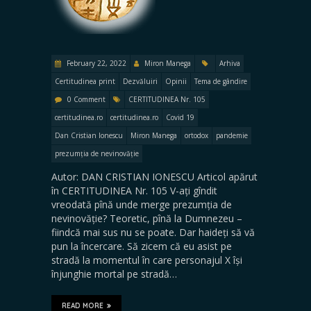
February 22, 2022
Miron Manega
Arhiva
Certitudinea print
Dezvăluiri
Opinii
Tema de gândire
0 Comment
CERTITUDINEA Nr. 105
certitudinea.ro
certitudinea.ro
Covid 19
Dan Cristian Ionescu
Miron Manega
ortodox
pandemie
prezumția de nevinovăție
Autor: DAN CRISTIAN IONESCU Articol apărut
în CERTITUDINEA Nr. 105 V-ați gîndit
vreodată pînă unde merge prezumția de
nevinovăție? Teoretic, pînă la Dumnezeu –
fiindcă mai sus nu se poate. Dar haideți să vă
pun la încercare. Să zicem că eu asist pe
stradă la momentul în care personajul X își
înjunghie mortal pe stradă…
READ MORE