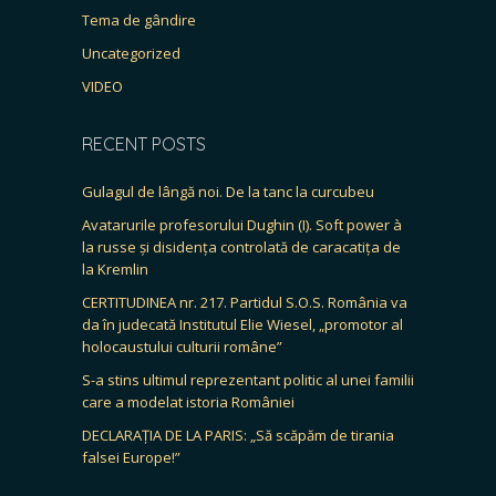
Tema de gândire
Uncategorized
VIDEO
RECENT POSTS
Gulagul de lângă noi. De la tanc la curcubeu
Avatarurile profesorului Dughin (I). Soft power à
la russe și disidența controlată de caracatița de
la Kremlin
CERTITUDINEA nr. 217. Partidul S.O.S. România va
da în judecată Institutul Elie Wiesel, „promotor al
holocaustului culturii române”
S-a stins ultimul reprezentant politic al unei familii
care a modelat istoria României
DECLARAȚIA DE LA PARIS: „Să scăpăm de tirania
falsei Europe!”