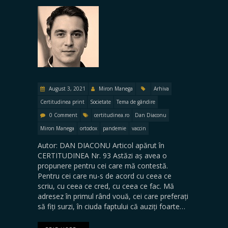
August 3, 2021
Miron Manega
Arhiva
Certitudinea print
Societate
Tema de gândire
0 Comment
certitudinea.ro
Dan Diaconu
Miron Manega
ortodox
pandemie
vaccin
Autor: DAN DIACONU Articol apărut în
CERTITUDINEA Nr. 93 Astăzi aș avea o
propunere pentru cei care mă contestă.
Pentru cei care nu-s de acord cu ceea ce
scriu, cu ceea ce cred, cu ceea ce fac. Mă
adresez în primul rând vouă, cei care preferați
să fiți surzi, în ciuda faptului că auziți foarte…