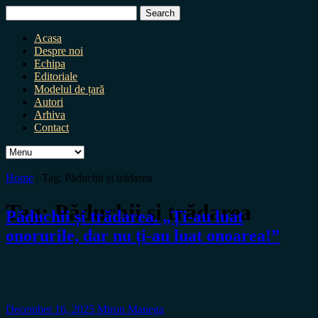
Search
for:
Acasa
Despre noi
Echipa
Editoriale
Modelul de țară
Autori
Arhiva
Contact
Home
/
Tag:
Păduchii și trădarea
Tag:
Păduchii și trădarea
Păduchii și trădarea. „Ți-au luat
onorurile, dar nu ți-au luat onoarea!”
December 16, 2025
Miron Manega