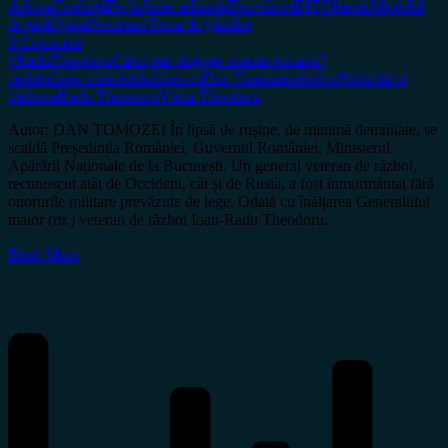
Arhiva
Credință
De la lume adunate
Dezvăluiri
INFO
Istorie
Modelul
de țară
Opinii
Societate
Tema de gândire
0 Comment
#RaduTheodoru
Cărui stat slujește armata română?
certitudinea.com
certitudinea.ro
Dan Tomozei
ortodox
Păduchii și
trădarea
Radu Theodoru
Voica Theodoru
Autor: DAN TOMOZEI În lipsă de rușine, de minimă demnitate, se
scaldă Președinția României, Guvernul României, Ministerul
Apărării Naționale de la București. Un general veteran de război,
recunoscut atât de Occident, cât și de Rusia, a fost înmormântat fără
onorurile militare prevăzute de lege. Odată cu înălțarea Generalului
maior (rtr.) veteran de război Ioan-Radu Theodoru…
Read More