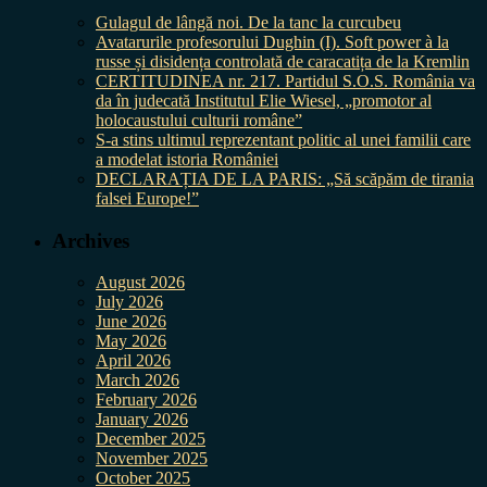
Gulagul de lângă noi. De la tanc la curcubeu
Avatarurile profesorului Dughin (I). Soft power à la
russe și disidența controlată de caracatița de la Kremlin
CERTITUDINEA nr. 217. Partidul S.O.S. România va
da în judecată Institutul Elie Wiesel, „promotor al
holocaustului culturii române”
S-a stins ultimul reprezentant politic al unei familii care
a modelat istoria României
DECLARAȚIA DE LA PARIS: „Să scăpăm de tirania
falsei Europe!”
Archives
August 2026
July 2026
June 2026
May 2026
April 2026
March 2026
February 2026
January 2026
December 2025
November 2025
October 2025