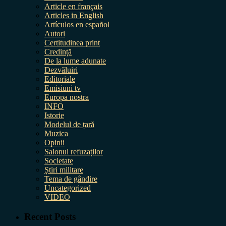
Article en français
Articles in English
Artículos en español
Autori
Certitudinea print
Credință
De la lume adunate
Dezvăluiri
Editoriale
Emisiuni tv
Europa nostra
INFO
Istorie
Modelul de țară
Muzica
Opinii
Salonul refuzaților
Societate
Știri militare
Tema de gândire
Uncategorized
VIDEO
Recent Posts