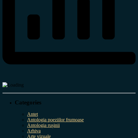
Categories
Antet
Antologia poeziilor frumoase
Antologia rușinii
Arhiva
Arte vizuale