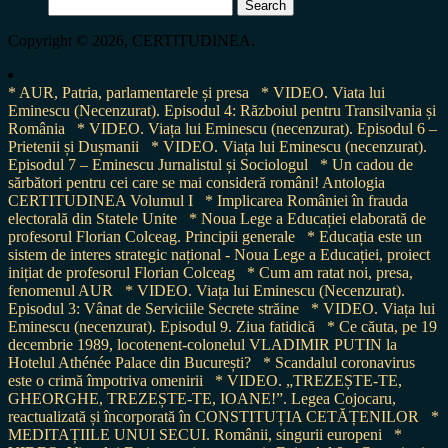
Search
for:
Copyright © 2026, CERTITUDINEA.
* AUR, Patria, parlamentarele și presa
* VIDEO. Viata lui
Eminescu (Necenzurat). Episodul 4: Războiul pentru Transilvania și
România
* VIDEO. Viața lui Eminescu (necenzurat). Episodul 6 –
Prietenii și Dușmanii
* VIDEO. Viața lui Eminescu (necenzurat).
Episodul 7 – Eminescu Jurnalistul și Sociologul
* Un cadou de
sărbători pentru cei care se mai consideră români! Antologia
CERTITUDINEA Volumul I
* Implicarea României în frauda
electorală din Statele Unite
* Noua Lege a Educației elaborată de
profesorul Florian Colceag. Principii generale
* Educația este un
sistem de interes strategic național - Noua Lege a Educației, proiect
inițiat de profesorul Florian Colceag
* Cum am ratat noi, presa,
fenomenul AUR
* VIDEO. Viața lui Eminescu (Necenzurat).
Episodul 3: Vânat de Serviciile Secrete străine
* VIDEO. Viața lui
Eminescu (necenzurat). Episodul 9. Ziua fatidică
* Ce căuta, pe 19
decembrie 1989, locotenent-colonelul VLADIMIR PUTIN la
Hotelul Athénée Palace din București?
* Scandalul coronavirus
este o crimă împotriva omenirii
* VIDEO. „TREZEȘTE-TE,
GHEORGHE, TREZEȘTE-TE, IOANE!”. Legea Cojocaru,
reactualizată și încorporată în CONSTITUȚIA CETĂȚENILOR
*
MEDITAȚIILE UNUI SECUI. Românii, singurii europeni
*