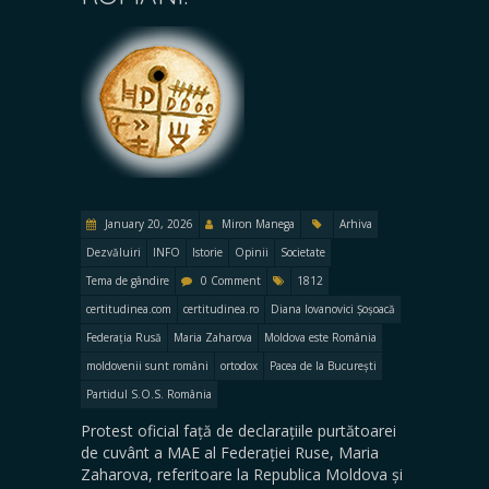
January 20, 2026
Miron Manega
Arhiva
Dezvăluiri
INFO
Istorie
Opinii
Societate
Tema de gândire
0 Comment
1812
certitudinea.com
certitudinea.ro
Diana Iovanovici Șoșoacă
Federația Rusă
Maria Zaharova
Moldova este România
moldovenii sunt români
ortodox
Pacea de la București
Partidul S.O.S. România
Protest oficial față de declarațiile purtătoarei
de cuvânt a MAE al Federației Ruse, Maria
Zaharova, referitoare la Republica Moldova și