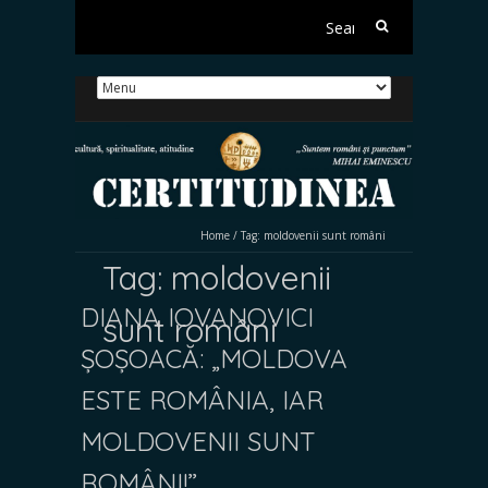
Search
for:
Home
/
Tag:
moldovenii sunt români
Tag:
moldovenii
DIANA IOVANOVICI
sunt români
ȘOȘOACĂ: „MOLDOVA
ESTE ROMÂNIA, IAR
MOLDOVENII SUNT
ROMÂNI!”