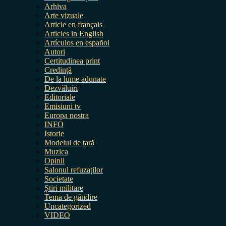
Arhiva
Arte vizuale
Article en français
Articles in English
Artículos en español
Autori
Certitudinea print
Credință
De la lume adunate
Dezvăluiri
Editoriale
Emisiuni tv
Europa nostra
INFO
Istorie
Modelul de țară
Muzica
Opinii
Salonul refuzaților
Societate
Știri militare
Tema de gândire
Uncategorized
VIDEO