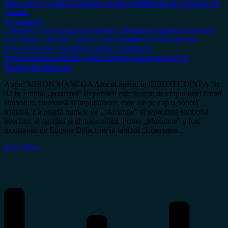
Arhiva
Arte vizuale
Certitudinea print
Istorie
Modelul de țară
Tema de
gândire
0 Comment
„Eternelle et Fascinante Roumanieˮ
„România rupându-și lanțurile
pe Câmpia Libertății”
Adrian Costea
Brigitte Bardot
Catherine
Deneuve
Daniel Rosenthal
Laetitia Casta
Maria
Rosetti
Marianne
Mireille Mathieu
Miron Manega
Model de
Țară
Sophie Marceau
Autor: MIRON MANEGA Articol apărut în CERTITUDINEA Nr.
92 În Franța, „portretul” Republicii este ilustrat de chipul unei femei
simbolice, frumoasă și impunătoare, care are pe cap o bonetă
frigiană. Ea poartă numele de „Marianne” și reprezintă simbolul
libertății, al familiei și al maternității. Prima „Marianne” a fost
ipostaziată de Eugene Delacroix în tabloul „Libertatea…
Read More