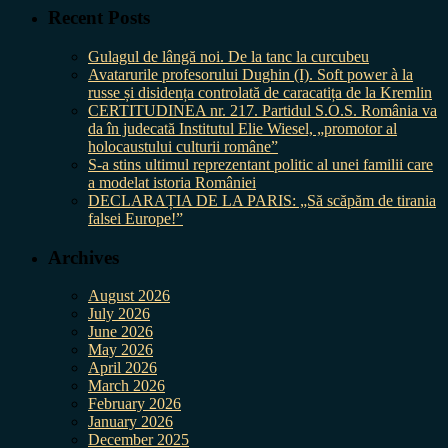
Recent Posts
Gulagul de lângă noi. De la tanc la curcubeu
Avatarurile profesorului Dughin (I). Soft power à la
russe și disidența controlată de caracatița de la Kremlin
CERTITUDINEA nr. 217. Partidul S.O.S. România va
da în judecată Institutul Elie Wiesel, „promotor al
holocaustului culturii române”
S-a stins ultimul reprezentant politic al unei familii care
a modelat istoria României
DECLARAȚIA DE LA PARIS: „Să scăpăm de tirania
falsei Europe!”
Archives
August 2026
July 2026
June 2026
May 2026
April 2026
March 2026
February 2026
January 2026
December 2025