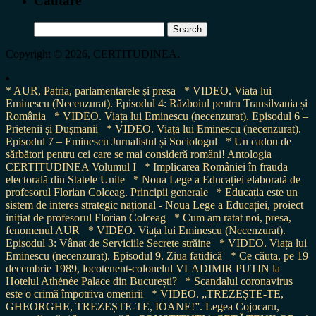
Cautare
Search
for:
Copyright © 2026, CERTITUDINEA.
* AUR, Patria, parlamentarele și presa
* VIDEO. Viata lui
Eminescu (Necenzurat). Episodul 4: Războiul pentru Transilvania și
România
* VIDEO. Viața lui Eminescu (necenzurat). Episodul 6 –
Prietenii și Dușmanii
* VIDEO. Viața lui Eminescu (necenzurat).
Episodul 7 – Eminescu Jurnalistul și Sociologul
* Un cadou de
sărbători pentru cei care se mai consideră români! Antologia
CERTITUDINEA Volumul I
* Implicarea României în frauda
electorală din Statele Unite
* Noua Lege a Educației elaborată de
profesorul Florian Colceag. Principii generale
* Educația este un
sistem de interes strategic național - Noua Lege a Educației, proiect
inițiat de profesorul Florian Colceag
* Cum am ratat noi, presa,
fenomenul AUR
* VIDEO. Viața lui Eminescu (Necenzurat).
Episodul 3: Vânat de Serviciile Secrete străine
* VIDEO. Viața lui
Eminescu (necenzurat). Episodul 9. Ziua fatidică
* Ce căuta, pe 19
decembrie 1989, locotenent-colonelul VLADIMIR PUTIN la
Hotelul Athénée Palace din București?
* Scandalul coronavirus
este o crimă împotriva omenirii
* VIDEO. „TREZEȘTE-TE,
GHEORGHE, TREZEȘTE-TE, IOANE!”. Legea Cojocaru,