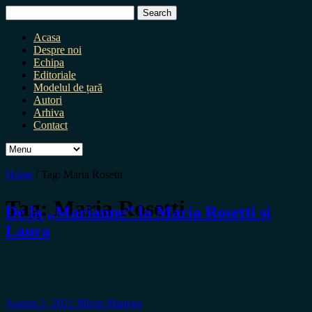
Search
for:
Acasa
Despre noi
Echipa
Editoriale
Modelul de țară
Autori
Arhiva
Contact
Home
/
Tag:
Maria Rosetti
Tag:
Maria Rosetti
De la „Marianne” la Maria Rosetti și
Laura
August 2, 2021
Miron Manega