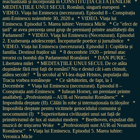
reactualizată și încorporată în CONSTITUȚIA CETĂȚENILOR
*
MEDITAȚIILE UNUI SECUI. Românii, singurii europeni
*
VIDEO. Viața lui Eminescu (necenzurat). Episodul 8 – Conspirația
anti-Eminescu noiembrie 30, 2020 a
* VIDEO. Viața lui
Eminescu. Episodul 5. Marea iubire: Veronica Micle
* Ce "efect de
țară" ar avea prezența unui grup de premianți printre analfabeții din
Parlament?
* VIDEO. Viața lui Eminescu (Necenzurat). Episodul
2. Exuberanța adolescenței. Începuturile poetice și jurnalistice
*
VIDEO. Viața lui Eminescu (necenzurat). Episodul 1: Copilăria și
familia. Destinul fraților săi
* 8 decembrie 1920 – primul atac
terorist cu bombă din Parlamentul României
* DAN PURIC.
Libertatea milei
* MEDITAȚIILE UNUI SECUI. De ce atâta
dușmănie fără rost față de români? Nu e destul cât i-am chinuit,
atâtea secole?
* În secolul al VI-lea după Hristos, populația din
Tracia vorbea românește
* Ce sărbătorim, de fapt, la 1
Decembrie
* Viața lui Eminescu (necenzurat). Episodul 8 –
Conspirația anti-Eminescu
* Iuliean Horneț, un premiant printre
analfabeți. „Profesioniștii – AUR-ul Neamului Românesc”
*
Imposibila dreptate (II). Călăii în robe și internaționala ticăloșilor
*
Imposibila dreptate pentru victimele genocidului comunist și
neocomunist (I)
* Superioritatea civilizației unui sat față de
primitivismul de lux al statului modern
* Beethoven, expulzat din
muzică de mișcarea Woke
* „Profesioniștii sunt AUR-ul Neamului
Românesc”
* Viața lui Eminescu. Episodul 5. Marea iubire:
Veronica Micle