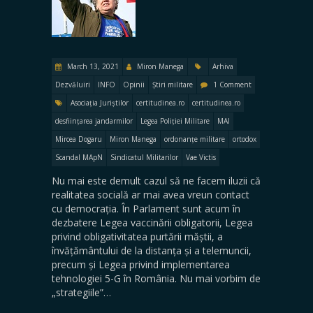
March 13, 2021
Miron Manega
Arhiva
Dezvăluiri
INFO
Opinii
Știri militare
1 Comment
Asociația Juriștilor
certitudinea.ro
certitudinea.ro
desființarea jandarmilor
Legea Poliției Militare
MAI
Mircea Dogaru
Miron Manega
ordonanțe militare
ortodox
Scandal MApN
Sindicatul Militarilor
Vae Victis
Nu mai este demult cazul să ne facem iluzii că
realitatea socială ar mai avea vreun contact
cu democrația. În Parlament sunt acum în
dezbatere Legea vaccinării obligatorii, Legea
privind obligativitatea purtării măștii, a
învățământului de la distanța și a telemuncii,
precum și Legea privind implementarea
tehnologiei 5-G în România. Nu mai vorbim de
„strategiile”…