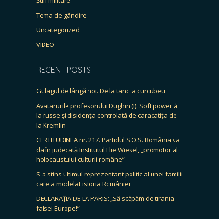
Știri militare
Tema de gândire
Uncategorized
VIDEO
RECENT POSTS
Gulagul de lângă noi. De la tanc la curcubeu
Avatarurile profesorului Dughin (I). Soft power à
la russe și disidența controlată de caracatița de
la Kremlin
CERTITUDINEA nr. 217. Partidul S.O.S. România va
da în judecată Institutul Elie Wiesel, „promotor al
holocaustului culturii române”
S-a stins ultimul reprezentant politic al unei familii
care a modelat istoria României
DECLARAȚIA DE LA PARIS: „Să scăpăm de tirania
falsei Europe!”