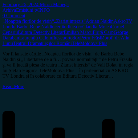
February 26, 2024
Miron Manega
Arhiva
Emisiuni tv
INFO
0 Comment
„Noaptea florilor de vișin“
„Ziarist interzis“
Adrian Naidin
AskroTV
Londra
Barbu Bebe Naidin
certitudinea.ro
Claudia Motea
Cornel
Cepariu
Editura Detectiv Literar
Emilian Marcu
Firiță Carp
George
Daraban
Laurențiu Calomfirescu
ortodox
Petru Frăsilă
prof. dr. Alin
Lupu
Teatrul Dramaturgilor Români
TeleMoldova Plus
Vor fi lansate cărțile „Noaptea florilor de vișin“ de Barbu Bebe
Naidin și „Libertatea de a fi… povara normalității“ de Petru Frăsilă
și va fi jucată piesa de teatru „Ziarist interzis“ de Vali Bolat, în regia
lui Ștefan Hagimă TeleMoldova Plus – în parteneriat cu ASKRO
TV Londra și în colaborare cu Editura Detectiv Literar…
Read More