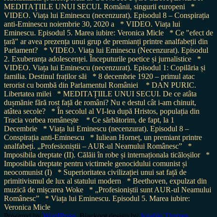
MEDITAȚIILE UNUI SECUI. Românii, singurii europeni
*
VIDEO. Viața lui Eminescu (necenzurat). Episodul 8 – Conspirația
anti-Eminescu noiembrie 30, 2020 a
* VIDEO. Viața lui
Eminescu. Episodul 5. Marea iubire: Veronica Micle
* Ce "efect de
țară" ar avea prezența unui grup de premianți printre analfabeții din
Parlament?
* VIDEO. Viața lui Eminescu (Necenzurat). Episodul
2. Exuberanța adolescenței. Începuturile poetice și jurnalistice
*
VIDEO. Viața lui Eminescu (necenzurat). Episodul 1: Copilăria și
familia. Destinul fraților săi
* 8 decembrie 1920 – primul atac
terorist cu bombă din Parlamentul României
* DAN PURIC.
Libertatea milei
* MEDITAȚIILE UNUI SECUI. De ce atâta
dușmănie fără rost față de români? Nu e destul cât i-am chinuit,
atâtea secole?
* În secolul al VI-lea după Hristos, populația din
Tracia vorbea românește
* Ce sărbătorim, de fapt, la 1
Decembrie
* Viața lui Eminescu (necenzurat). Episodul 8 –
Conspirația anti-Eminescu
* Iuliean Horneț, un premiant printre
analfabeți. „Profesioniștii – AUR-ul Neamului Românesc”
*
Imposibila dreptate (II). Călăii în robe și internaționala ticăloșilor
*
Imposibila dreptate pentru victimele genocidului comunist și
neocomunist (I)
* Superioritatea civilizației unui sat față de
primitivismul de lux al statului modern
* Beethoven, expulzat din
muzică de mișcarea Woke
* „Profesioniștii sunt AUR-ul Neamului
Românesc”
* Viața lui Eminescu. Episodul 5. Marea iubire:
Veronica Micle
Powered by
WordPress
. Blackoot design by
Iceable Themes
.