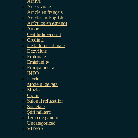
Arhiva
Arte vizuale
Article en français
Articles in English
Artículos en español
Autori
Certitudinea print
Credință
De la lume adunate
Dezvăluiri
Editoriale
Emisiuni tv
Europa nostra
INFO
Istorie
Modelul de țară
Muzica
Opinii
Salonul refuzaților
Societate
Știri militare
Tema de gândire
Uncategorized
VIDEO