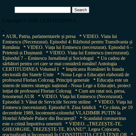
Search
for:
Copyright © 2026, CERTITUDINEA.
* AUR, Patria, parlamentarele și presa
* VIDEO. Viata lui
Eminescu (Necenzurat). Episodul 4: Războiul pentru Transilvania și
România
* VIDEO. Viața lui Eminescu (necenzurat). Episodul 6 –
Prietenii și Dușmanii
* VIDEO. Viața lui Eminescu (necenzurat).
Episodul 7 – Eminescu Jurnalistul și Sociologul
* Un cadou de
sărbători pentru cei care se mai consideră români! Antologia
CERTITUDINEA Volumul I
* Implicarea României în frauda
electorală din Statele Unite
* Noua Lege a Educației elaborată de
profesorul Florian Colceag. Principii generale
* Educația este un
sistem de interes strategic național - Noua Lege a Educației, proiect
inițiat de profesorul Florian Colceag
* Cum am ratat noi, presa,
fenomenul AUR
* VIDEO. Viața lui Eminescu (Necenzurat).
Episodul 3: Vânat de Serviciile Secrete străine
* VIDEO. Viața lui
Eminescu (necenzurat). Episodul 9. Ziua fatidică
* Ce căuta, pe 19
decembrie 1989, locotenent-colonelul VLADIMIR PUTIN la
Hotelul Athénée Palace din București?
* Scandalul coronavirus
este o crimă împotriva omenirii
* VIDEO. „TREZEȘTE-TE,
GHEORGHE, TREZEȘTE-TE, IOANE!”. Legea Cojocaru,
reactualizată și încorporată în CONSTITUȚIA CETĂȚENILOR
*