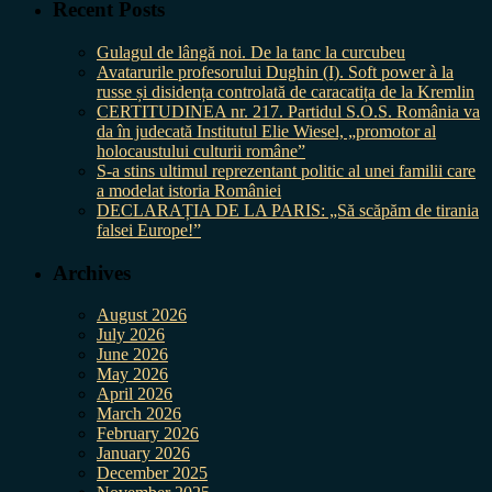
Recent Posts
Gulagul de lângă noi. De la tanc la curcubeu
Avatarurile profesorului Dughin (I). Soft power à la
russe și disidența controlată de caracatița de la Kremlin
CERTITUDINEA nr. 217. Partidul S.O.S. România va
da în judecată Institutul Elie Wiesel, „promotor al
holocaustului culturii române”
S-a stins ultimul reprezentant politic al unei familii care
a modelat istoria României
DECLARAȚIA DE LA PARIS: „Să scăpăm de tirania
falsei Europe!”
Archives
August 2026
July 2026
June 2026
May 2026
April 2026
March 2026
February 2026
January 2026
December 2025