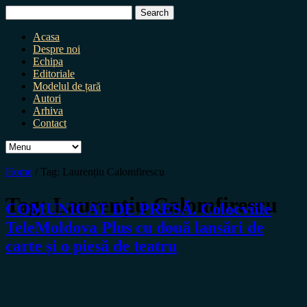
Search
for:
Acasa
Despre noi
Echipa
Editoriale
Modelul de țară
Autori
Arhiva
Contact
Home
/
Tag:
Laurențiu Calomfirescu
Tag:
Laurențiu Calomfirescu
COMUNICAT DE PRESĂ. Colocviile
TeleMoldova Plus cu două lansări de
carte și o piesă de teatru