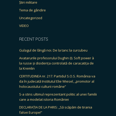
Știri militare
Tema de gândire
Uncategorized
VIDEO
RECENT POSTS
Gulagul de lângă noi. De la tanc la curcubeu
Avatarurile profesorului Dughin (I). Soft power à
la russe și disidența controlată de caracatița de
la Kremlin
CERTITUDINEA nr. 217. Partidul S.O.S. România va
da în judecată Institutul Elie Wiesel, „promotor al
holocaustului culturii române”
S-a stins ultimul reprezentant politic al unei familii
care a modelat istoria României
DECLARAȚIA DE LA PARIS: „Să scăpăm de tirania
falsei Europe!”