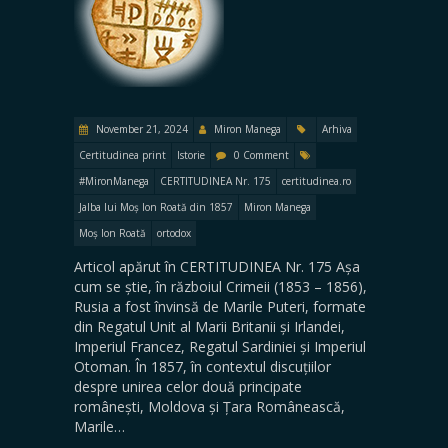
November 21, 2024
Miron Manega
Arhiva
Certitudinea print
Istorie
0 Comment
#MironManega
CERTITUDINEA Nr. 175
certitudinea.ro
Jalba lui Moș Ion Roată din 1857
Miron Manega
Moș Ion Roată
ortodox
Articol apărut în CERTITUDINEA Nr. 175 Așa
cum se știe, în războiul Crimeii (1853 – 1856),
Rusia a fost învinsă de Marile Puteri, formate
din Regatul Unit al Marii Britanii și Irlandei,
Imperiul Francez, Regatul Sardiniei și Imperiul
Otoman. În 1857, în contextul discuțiilor
despre unirea celor două principate
românești, Moldova și Țara Românească,
Marile…