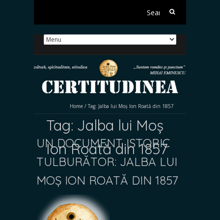
Search
for:
Home
/
Tag:
Jalba lui Moș Ion Roată din 1857
Tag:
Jalba lui Moș
UN DOCUMENT ISTORIC
Ion Roată din 1857
TULBURĂTOR: JALBA LUI
MOȘ ION ROATĂ DIN 1857