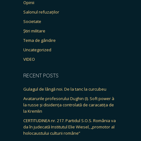
Opinii
Salonul refuzaților
Societate
Știri militare
Tema de gândire
Uncategorized
VIDEO
RECENT POSTS
Gulagul de lângă noi. De la tanc la curcubeu
Avatarurile profesorului Dughin (I). Soft power à
la russe și disidența controlată de caracatița de
la Kremlin
CERTITUDINEA nr. 217. Partidul S.O.S. România va
da în judecată Institutul Elie Wiesel, „promotor al
holocaustului culturii române”