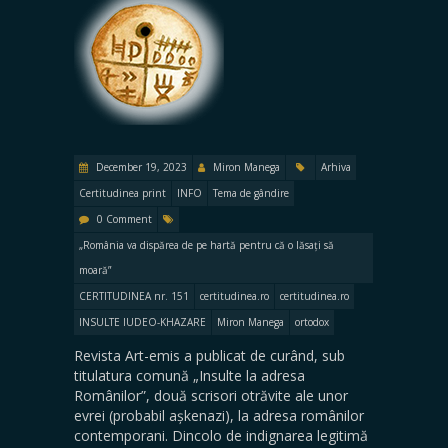
December 19, 2023
Miron Manega
Arhiva
Certitudinea print
INFO
Tema de gândire
0 Comment
„România va dispărea de pe hartă pentru că o lăsați să
moară”
CERTITUDINEA nr. 151
certitudinea.ro
certitudinea.ro
INSULTE IUDEO-KHAZARE
Miron Manega
ortodox
Revista Art-emis a publicat de curând, sub
titulatura comună „Insulte la adresa
Românilor”, două scrisori otrăvite ale unor
evrei (probabil așkenazi), la adresa românilor
contemporani. Dincolo de indignarea legitimă