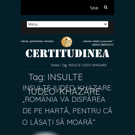
Search
for:
Home
/
Tag:
INSULTE IUDEO-KHAZARE
Tag:
INSULTE
INSULTE IUDEO-KHAZARE.
IUDEO-KHAZARE
„ROMÂNIA VA DISPĂREA
DE PE HARTĂ, PENTRU CĂ
O LĂSAȚI SĂ MOARĂ”