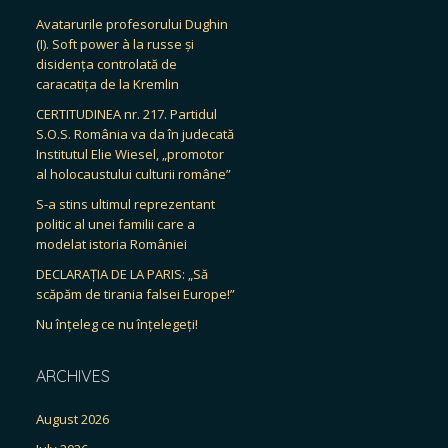
Avatarurile profesorului Dughin
(I). Soft power à la russe și
disidența controlată de
caracatița de la Kremlin
CERTITUDINEA nr. 217. Partidul
S.O.S. România va da în judecată
Institutul Elie Wiesel, „promotor
al holocaustului culturii române”
S-a stins ultimul reprezentant
politic al unei familii care a
modelat istoria României
DECLARAȚIA DE LA PARIS: „Să
scăpăm de tirania falsei Europe!”
Nu înțeleg ce nu înțelegeți!
ARCHIVES
August 2026