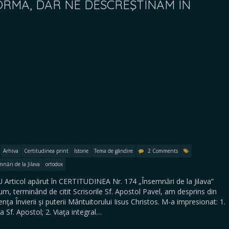
ORMĂ, DAR NE DESCREŞTINĂM ÎN
Arhiva
Certitudinea print
Istorie
Tema de gândire
2 Comments
mnări de la Jilava
ortodox
ticol apărut în CERTITUDINEA Nr. 174 „Însemnări de la Jilava”
cum, terminând de citit Scrisorile Sf. Apostol Pavel, am desprins din
ţa Învierii şi puterii Mântuitorului Iisus Christos. M-a impresionat: 1.
a Sf. Apostol; 2. Viaţa integral…