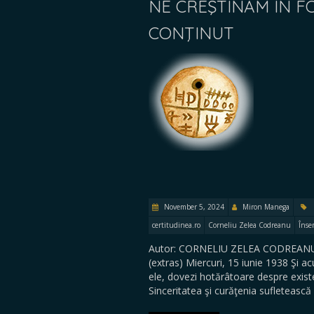
NE CREŞTINĂM ÎN F
CONŢINUT
November 5, 2024
Miron Manega
certitudinea.ro
Corneliu Zelea Codreanu
Înse
Autor: CORNELIU ZELEA CODREANU Ar
(extras) Miercuri, 15 iunie 1938 Şi a
ele, dovezi hotărâtoare despre existen
Sinceritatea şi curăţenia sufletească 