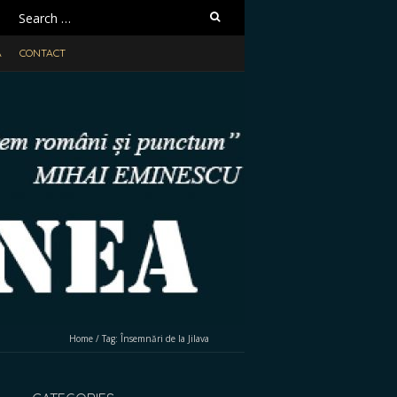
Search
for:
A
CONTACT
Home
/
Tag:
Însemnări de la Jilava