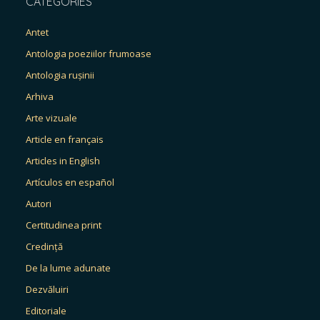
CATEGORIES
Antet
Antologia poeziilor frumoase
Antologia rușinii
Arhiva
Arte vizuale
Article en français
Articles in English
Artículos en español
Autori
Certitudinea print
Credință
De la lume adunate
Dezvăluiri
Editoriale