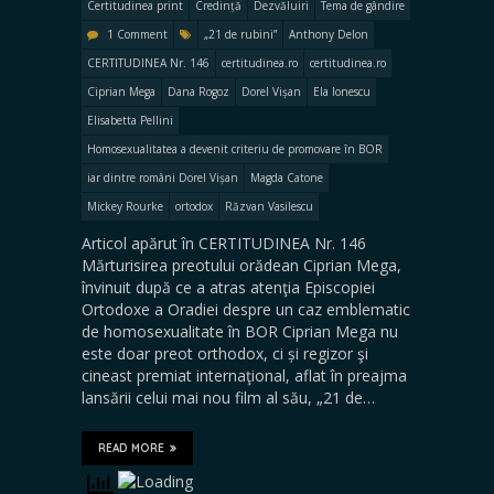
Certitudinea print
Credință
Dezvăluiri
Tema de gândire
1 Comment
„21 de rubini”
Anthony Delon
CERTITUDINEA Nr. 146
certitudinea.ro
certitudinea.ro
Ciprian Mega
Dana Rogoz
Dorel Vișan
Ela Ionescu
Elisabetta Pellini
Homosexualitatea a devenit criteriu de promovare în BOR
iar dintre români Dorel Vișan
Magda Catone
Mickey Rourke
ortodox
Răzvan Vasilescu
Articol apărut în CERTITUDINEA Nr. 146
Mărturisirea preotului orădean Ciprian Mega,
învinuit după ce a atras atenţia Episcopiei
Ortodoxe a Oradiei despre un caz emblematic
de homosexualitate în BOR Ciprian Mega nu
este doar preot orthodox, ci și regizor şi
cineast premiat internaţional, aflat în preajma
lansării celui mai nou film al său, „21 de…
READ MORE