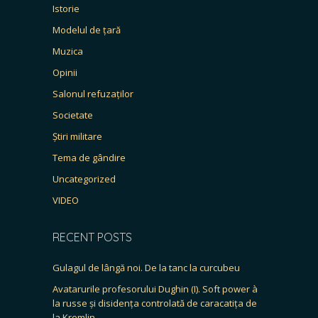
Istorie
Modelul de țară
Muzica
Opinii
Salonul refuzaților
Societate
Știri militare
Tema de gândire
Uncategorized
VIDEO
RECENT POSTS
Gulagul de lângă noi. De la tanc la curcubeu
Avatarurile profesorului Dughin (I). Soft power à
la russe și disidența controlată de caracatița de
la Kremlin