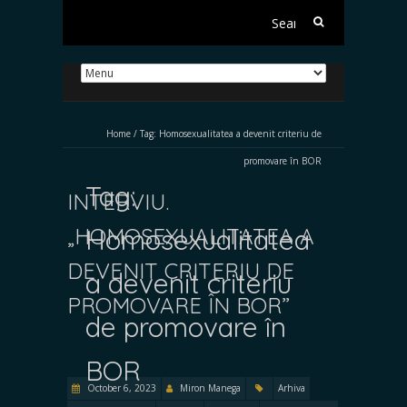
Search
for:
Home
/
Tag:
Homosexualitatea a devenit criteriu de
promovare în BOR
Tag:
INTERVIU.
„HOMOSEXUALITATEA A
Homosexualitatea
DEVENIT CRITERIU DE
a devenit criteriu
PROMOVARE ÎN BOR”
de promovare în
BOR
October 6, 2023
Miron Manega
Arhiva