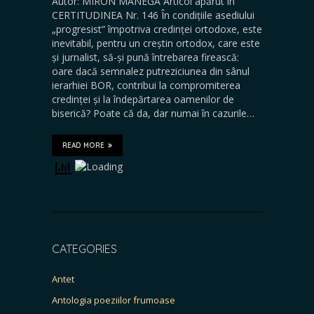
Autor: MIRON MANEGA Articol apărut în
CERTITUDINEA Nr. 146 În condițiile asediului
„progresist” împotriva credinței ortodoxe, este
inevitabil, pentru un creștin ortodox, care este
și jurnalist, să-și pună întrebarea firească:
oare dacă semnalez putreziciunea din sânul
ierarhiei BOR, contribui la compromiterea
credinței și la îndepărtarea oamenilor de
biserică? Poate că da, dar numai în cazurile…
READ MORE
CATEGORIES
Antet
Antologia poeziilor frumoase