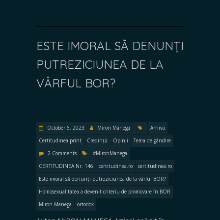
ESTE IMORAL SĂ DENUNȚI
PUTREZICIUNEA DE LA
VÂRFUL BOR?
October 6, 2023
Miron Manega
Arhiva
Certitudinea print
Credință
Opinii
Tema de gândire
2 Comments
#MironManega
CERTITUDINEA Nr. 146
certitudinea.ro
certitudinea.ro
Este imoral să denunți putreziciunea de la vârful BOR?
Homosexualitatea a devenit criteriu de promovare în BOR
Miron Manega
ortodox