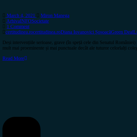
March 4, 2021
Miron Manega
Arhiva
INFO
Societate
1 Comment
certitudinea.ro
certitudinea.ro
Diana Iovanovici Șoșoacă
Green Deal
L
Deși intervențiile serioase, grave (în speță cele din Senatul României)
mult mai proeminente și mai punctuale decât ale tuturor celorlalți cole
Read More