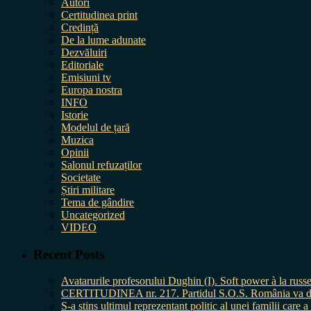
Autori
Certitudinea print
Credință
De la lume adunate
Dezvăluiri
Editoriale
Emisiuni tv
Europa nostra
INFO
Istorie
Modelul de țară
Muzica
Opinii
Salonul refuzaților
Societate
Știri militare
Tema de gândire
Uncategorized
VIDEO
Recent Posts
Avatarurile profesorului Dughin (I). Soft power à la russe
CERTITUDINEA nr. 217. Partidul S.O.S. România va da în 
S-a stins ultimul reprezentant politic al unei familii care