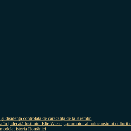
 și disidența controlată de caracatița de la Kremlin
judecată Institutul Elie Wiesel, „promotor al holocaustului culturii
 a modelat istoria României