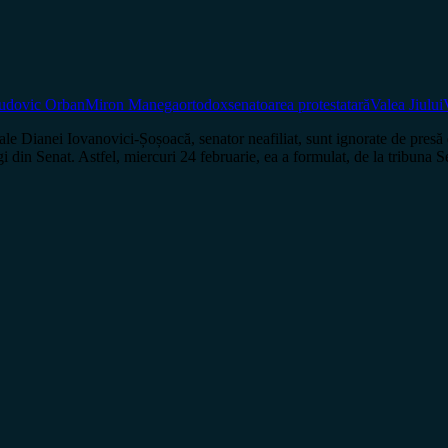
udovic Orban
Miron Manega
ortodox
senatoarea protestatară
Valea Jiului
 ale Dianei Iovanovici-Șoșoacă, senator neafiliat, sunt ignorate de presă
gi din Senat. Astfel, miercuri 24 februarie, ea a formulat, de la tribuna 