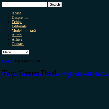
Search
for:
Acasa
Despre noi
Echipa
Editoriale
Modelul de țară
Autori
Arhiva
Contact
Home
/
Tag:
Green Deal
Tag:
Green Deal
Diana Iovanovici-Șoșoacă și minerii din Val