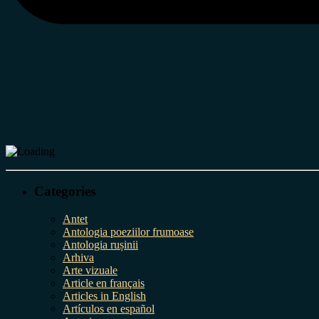
Categories
Antet
Antologia poeziilor frumoase
Antologia rușinii
Arhiva
Arte vizuale
Article en français
Articles in English
Artículos en español