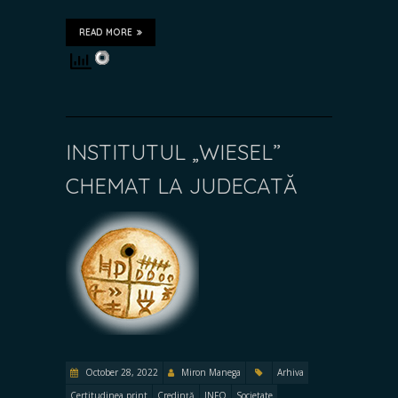
READ MORE
INSTITUTUL „WIESEL”
CHEMAT LA JUDECATĂ
October 28, 2022
Miron Manega
Arhiva
Certitudinea print
Credință
INFO
Societate