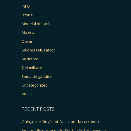
INFO
Istorie
Modelul de țară
Muzica
Opinii
Salonul refuzaților
Societate
Știri militare
Tema de gândire
Uncategorized
VIDEO
RECENT POSTS
Gulagul de lângă noi. De la tanc la curcubeu
Avatarurile profesorului Dughin (I). Soft power à