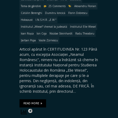
Tema de gândire
25 Comments
Alexandru Florian
Cătălin Berenghi
Dumitru Ioncică
Florin Dobrescu
Holocaust
I.N.S.H.R. „E.W.“
Institutul „Wiesel” chemat la judecată
Institutul Elie Wiesel
Ioan Roșca
Ion Coja
Nicolae Steinhardt
Radu Theodoru
Șerban Popa
Vasile Zărnescu
Articol apărut în CERTITUDINEA Nr. 123 Până
acum, cu excepția Asociației „Neamul
Românesc”, nimeni nu a îndrăznit să cheme în
instanță Institutului Național pentru Studierea
Holocaustului din România „Elie Wiesel“,
pentru multiplele derapaje pe care și le-a
permis. Din neglijență, din indolență, din
ignoranță sau, cel mai adesea, DE FRICĂ. În
schimb Institutul, prin directorul…
READ MORE