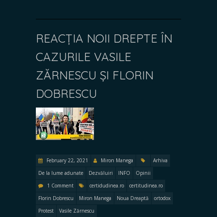
REACȚIA NOII DREPTE ÎN
CAZURILE VASILE
ZĂRNESCU ȘI FLORIN
DOBRESCU
February 22, 2021
Miron Manega
Arhiva
De la lume adunate
Dezvăluiri
INFO
Opinii
1 Comment
certidudinea.ro
certitudinea.ro
Florin Dobrescu
Miron Manega
Noua Dreaptă
ortodox
Protest
Vasile Zărnescu