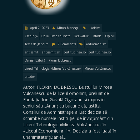
April 7, 2023
Miron Manega
Arhiva
Credință
De la lume adunate
Dezvăluiri
Istorie
Opinii
Tema de gândire
2 Comments
antiromânism
antisemit
antisemitism
certitudinea.ro
certitudinea.ro
Daniel Băluță
Florin Dobrescu
Liceul Tehnologic «Mircea Vulcănescu»
Mircea Vulcănescu
ortodox
Autor: FLORIN DOBRESCU Bustul lui Mircea
Vulcănescu de la liceul omonim, preluat de
Fundația Ion Gavrilă Ogoranu și expus în
sediul său „Anunț cu bucurie că, astăzi,
Consiliul de Administrație a luat decizia să
schimbe numele instituției de învățământ din
Liceul Tehnologic «Mircea Vulcănescu» în
«Liceul Economic nr. 1». Decizia a fost luată în
unanimitate”(Daniel…