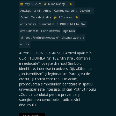
May 27, 2024
Miron Manega
Antologia rușinii
Arhiva
Certitudinea print
Dezvăluiri
Opinii
Tema de gândire
1 Comment
antisemitism
buciumul.ro
CERTITUDINEA Nr. 162
certitudinea.ro
Florin Dobrescu
Ligia Deca
Ministra „României (re)educate”
Mișcarea Legionară
ortodox
Autor: FLORIN DOBRESCU Articol apărut în
CERTITUDINEA Nr. 162 Ministra „României
(re)educate” lovește din nou! Simboluri
identitare, interzise în universități, alături de
„antisemitism” și legionarism Pare greu de
crezut, și totuși este real. De acum,
promovarea simbolurilor identitare în spațiul
universitar este interzisă, oficial. Potrivit noului
„Cod de conduită pentru prevenția și
sancționarea xenofobiei, radicalizării
discursului…