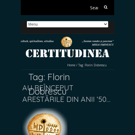
Search
for:
Home
/
Tag:
Florin Dobrescu
Tag:
Florin
AU REÎNCEPUT
Dobrescu
ARESTĂRILE DIN ANII ‘50…