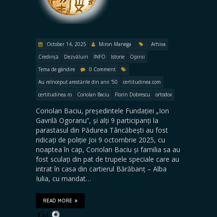
October 14, 2025
Miron Manega
Arhiva
Credință
Dezvăluiri
INFO
Istorie
Opinii
Tema de gândire
0 Comment
Au reînceput arestările din anii ‘50
certitudinea.com
certitudinea.ro
Coriolan Baciu
Florin Dobrescu
ortodox
Coriolan Baciu, președintele Fundației „Ion
Gavrilă Ogoranu”, și alți 9 participanți la
parastasul din Pădurea Tâncăbești au fost
ridicați de poliție Joi 9 octombrie 2025, cu
noaptea în cap, Coriolan Baciu și familia sa au
fost sculați din pat de trupele speciale care au
intrat în casa din cartierul Bărăbanț – Alba
Iulia, cu mandat…
READ MORE