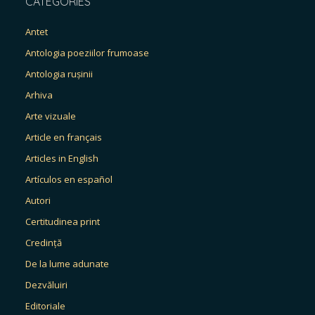
CATEGORIES
Antet
Antologia poeziilor frumoase
Antologia rușinii
Arhiva
Arte vizuale
Article en français
Articles in English
Artículos en español
Autori
Certitudinea print
Credință
De la lume adunate
Dezvăluiri
Editoriale