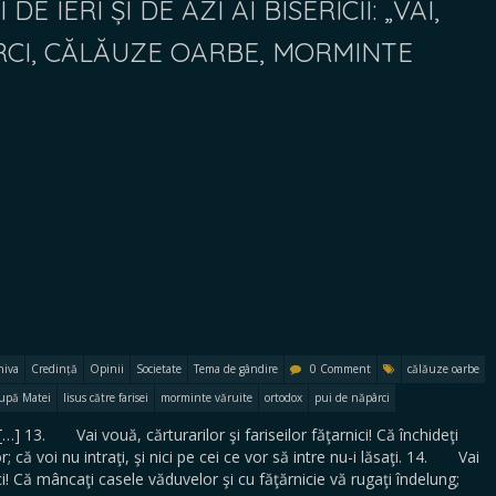
DE IERI ȘI DE AZI AI BISERICII: „VAI,
RCI, CĂLĂUZE OARBE, MORMINTE
hiva
Credință
Opinii
Societate
Tema de gândire
0 Comment
călăuze oarbe
upă Matei
Iisus către farisei
morminte văruite
ortodox
pui de năpârci
] 13. Vai vouă, cărturarilor şi fariseilor făţarnici! Că închideţi
; că voi nu intraţi, şi nici pe cei ce vor să intre nu-i lăsaţi. 14. Vai
ici! Că mâncaţi casele văduvelor şi cu făţărnicie vă rugaţi îndelung;