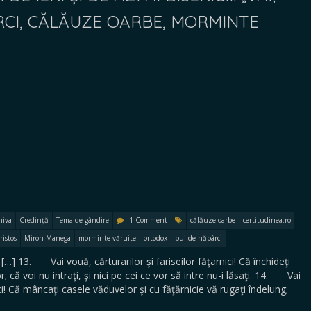
RCI, CĂLĂUZE OARBE, MORMINTE
hiva
Credință
Tema de gândire
1 Comment
călăuze oarbe
certitudinea.ro
ristos
Miron Manega
morminte văruite
ortodox
pui de năpârci
] 13. Vai vouă, cărturarilor şi fariseilor făţarnici! Că închideţi
; că voi nu intraţi, şi nici pe cei ce vor să intre nu-i lăsaţi. 14. Vai
ici! Că mâncaţi casele văduvelor şi cu făţărnicie vă rugaţi îndelung;