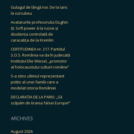
Gulagul de lângă noi. De la tanc
la curcubeu
Avatarurile profesorului Dughin
(I). Soft power à la russe și
disidența controlată de
caracatița de la Kremlin
CERTITUDINEA nr. 217. Partidul
S.O.S. România va da în judecată
Institutul Elie Wiesel, „promotor
al holocaustului culturii române”
S-a stins ultimul reprezentant
politic al unei familii care a
modelat istoria României
DECLARAȚIA DE LA PARIS: „Să
scăpăm de tirania falsei Europe!”
ARCHIVES
August 2026