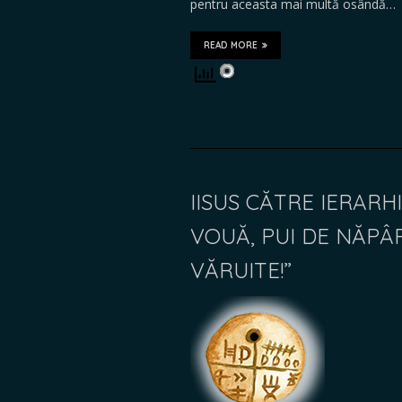
pentru aceasta mai multă osândă…
READ MORE
IISUS CĂTRE IERARHII 
VOUĂ, PUI DE NĂPÂ
VĂRUITE!”