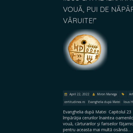
VOUĂ, PUI DE NĂPÂ
VĂRUITE!”
April 22, 2022
Miron Manega
Ar
certitudinea.ro
Evanghelia după Matei
Iisus H
Evanghelia după Matei Capitolul 23 […
împărăţia cerurilor înaintea oamenilor
vouă, cărturarilor şi fariseilor făţarn
pentru aceasta mai multă osândă…