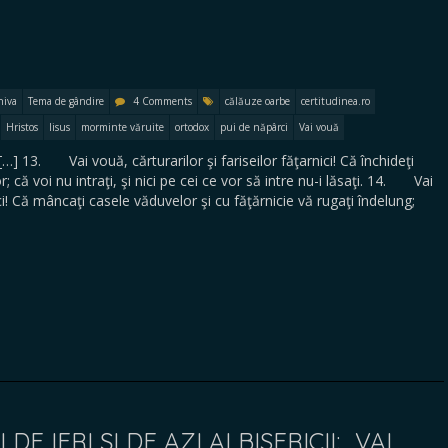
hiva
Tema de gândire
4 Comments
călăuze oarbe
certitudinea.ro
Hristos
Iisus
morminte văruite
ortodox
pui de năpârci
Vai vouă
] 13. Vai vouă, cărturarilor şi fariseilor făţarnici! Că închideţi
; că voi nu intraţi, şi nici pe cei ce vor să intre nu-i lăsaţi. 14. Vai
ici! Că mâncaţi casele văduvelor şi cu făţărnicie vă rugaţi îndelung;
DE IERI ȘI DE AZI AI BISERICII: „VAI,