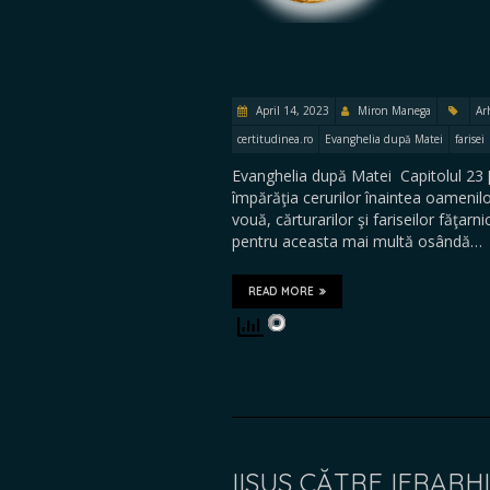
April 14, 2023
Miron Manega
Ar
certitudinea.ro
Evanghelia după Matei
farisei
Evanghelia după Matei Capitolul 23 […
împărăţia cerurilor înaintea oamenilor
vouă, cărturarilor şi fariseilor făţarn
pentru aceasta mai multă osândă…
READ MORE
IISUS CĂTRE IERARHII 