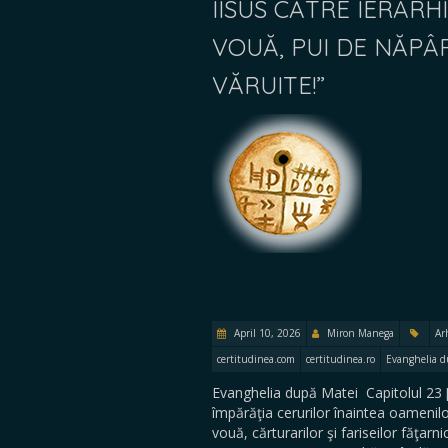
IISUS CĂTRE IERARHII 
VOUĂ, PUI DE NĂPÂ
VĂRUITE!”
April 10, 2026
Miron Manega
Ar
certitudinea.com
certitudinea.ro
Evanghelia d
Evanghelia după Matei Capitolul 23 […
împărăţia cerurilor înaintea oamenilor
vouă, cărturarilor şi fariseilor făţarn