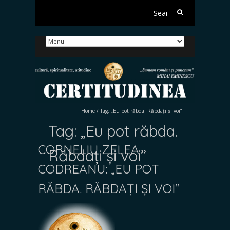
Search
for:
Home
/
Tag:
„Eu pot răbda. Răbdați și voi”
Tag:
„Eu pot răbda.
CORNELIU ZELEA
Răbdați și voi”
CODREANU: „EU POT
RĂBDA. RĂBDAȚI ȘI VOI”