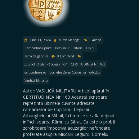
June 11, 2024
Miron Manega
Arhiva
Certitudinea print
Dezvăluiri
Istorie
Opinii
Tema de gândire
0 Comment
„Eu pot răbda. Răbdați și voi”
CERTITUDINEA Nr. 163
certitudinea.ro
Corneliu Zelea Codreanu
ortodox
Vasilică Militaru
Autor: VASILICĂ MILITARU Articol apărut în
CERTITUDINEA Nr. 163 Această scrisoare
reprezintă ultimele cuvinte adresate
camarazilor de Căpitanul Legiunii
Arhanghelului Mihail, în timp ce se afla deţinut
în închisoarea Râmnicu Sărat. Ea este o probă
zdrobitoare împotriva acuzaţiilor nefondate
proferate asupra Mișcării Legiunii. Corneliu