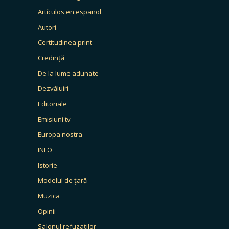
Artículos en español
Autori
Certitudinea print
Credință
De la lume adunate
Dezvăluiri
Editoriale
Emisiuni tv
Europa nostra
INFO
Istorie
Modelul de țară
Muzica
Opinii
Salonul refuzaților