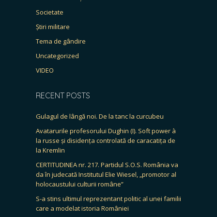
Societate
Știri militare
Tema de gândire
Uncategorized
VIDEO
RECENT POSTS
Gulagul de lângă noi. De la tanc la curcubeu
Avatarurile profesorului Dughin (I). Soft power à
la russe și disidența controlată de caracatița de
la Kremlin
CERTITUDINEA nr. 217. Partidul S.O.S. România va
da în judecată Institutul Elie Wiesel, „promotor al
holocaustului culturii române”
S-a stins ultimul reprezentant politic al unei familii
care a modelat istoria României