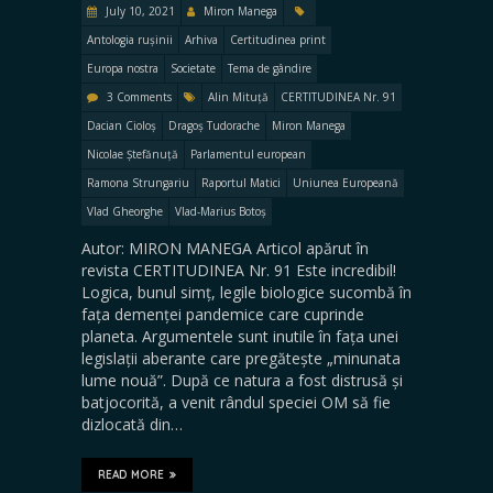
July 10, 2021
Miron Manega
Antologia rușinii
Arhiva
Certitudinea print
Europa nostra
Societate
Tema de gândire
3 Comments
Alin Mituță
CERTITUDINEA Nr. 91
Dacian Cioloș
Dragoș Tudorache
Miron Manega
Nicolae Ștefănuță
Parlamentul european
Ramona Strungariu
Raportul Matici
Uniunea Europeană
Vlad Gheorghe
Vlad-Marius Botoș
Autor: MIRON MANEGA Articol apărut în
revista CERTITUDINEA Nr. 91 Este incredibil!
Logica, bunul simț, legile biologice sucombă în
fața demenței pandemice care cuprinde
planeta. Argumentele sunt inutile în fața unei
legislații aberante care pregătește „minunata
lume nouă”. După ce natura a fost distrusă și
batjocorită, a venit rândul speciei OM să fie
dizlocată din…
READ MORE