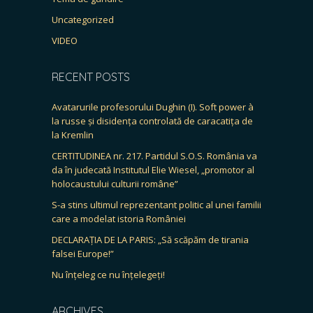
Uncategorized
VIDEO
RECENT POSTS
Avatarurile profesorului Dughin (I). Soft power à
la russe și disidența controlată de caracatița de
la Kremlin
CERTITUDINEA nr. 217. Partidul S.O.S. România va
da în judecată Institutul Elie Wiesel, „promotor al
holocaustului culturii române”
S-a stins ultimul reprezentant politic al unei familii
care a modelat istoria României
DECLARAȚIA DE LA PARIS: „Să scăpăm de tirania
falsei Europe!”
Nu înțeleg ce nu înțelegeți!
ARCHIVES