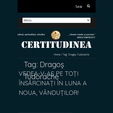
Search
for:
Home
/
Tag:
Dragoș Tudorache
Tag:
Dragoș
VEDEA-V-AȘ PE TOȚI
Tudorache
ÎNSĂRCINAȚI ÎN LUNA A
NOUA, VÂNDUȚILOR!