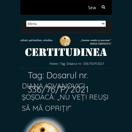
Search
for:
Home
/
Tag:
Dosarul nr. 336/76/P/2021
Tag:
Dosarul nr.
DIANA IOVANOVICI
336/76/P/2021
ȘOȘOACĂ: „NU VEȚI REUȘI
SĂ MĂ OPRIȚI!”