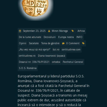
September 23, 2025
Miron Manega
Arhiva
De la lume adunate
Dezvăluiri
Europa nostra
INFO
Opinii
Societate
Tema de gândire
0 Comment
„Nu veți reuși să mă opriți!”
bzi.ro
certitudinea.com
certitudinea.ro
Diana Iovanovici Șoșoacă
Dosarul nr. 336/76/P/2021
ortodox
Parchetul General
S.O.S. România
Europarlamentarul și liderul partidului S.O.S.
România, Diana Iovanovici-Șoșoacă, a
anunțat că a fost citată la Parchetul General în
Dosarul nr. 336/76/P/2021, în calitate de
suspect. Diana Șoșoacă a transmis un mesaj
public extrem de dur, acuzând autoritățile că
încearcă să o intimideze și să o reducă la