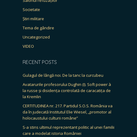
Salonul refuzaților
Societate
Știri militare
Tema de gândire
Uncategorized
VIDEO
RECENT POSTS
Gulagul de lângă noi. De la tanc la curcubeu
Avatarurile profesorului Dughin (I). Soft power à
la russe și disidența controlată de caracatița de
la Kremlin
CERTITUDINEA nr. 217. Partidul S.O.S. România va
da în judecată Institutul Elie Wiesel, „promotor al
holocaustului culturii române”
S-a stins ultimul reprezentant politic al unei familii
care a modelat istoria României