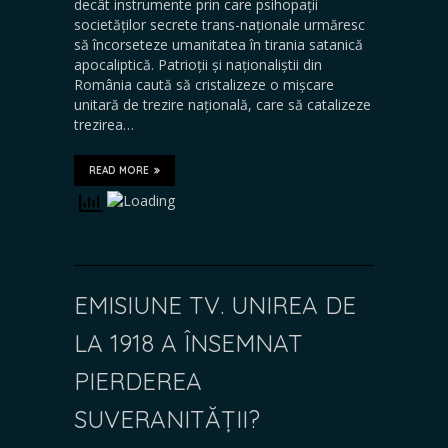
decât instrumente prin care psihopații
societăților secrete trans-naționale urmăresc
să încorseteze umanitatea în tirania satanică
apocaliptică. Patrioții și naționaliștii din
România caută să cristalizeze o mișcare
unitară de trezire națională, care să catalizeze
trezirea…
READ MORE
EMISIUNE TV. UNIREA DE
LA 1918 A ÎNSEMNAT
PIERDEREA
SUVERANITĂȚII?