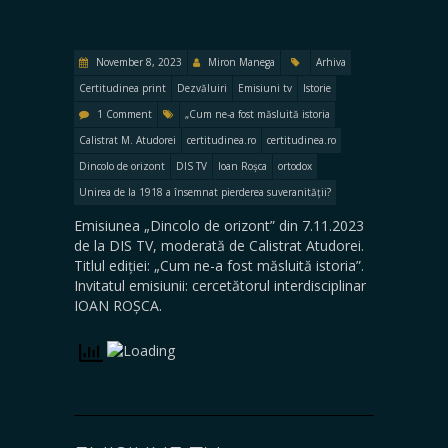
November 8, 2023
Miron Manega
Arhiva
Certitudinea print
Dezvăluiri
Emisiuni tv
Istorie
1 Comment
„Cum ne-a fost măsluită istoria
Calistrat M. Atudorei
certitudinea.ro
certitudinea.ro
Dincolo de orizont
DIS TV
Ioan Roșca
ortodox
Unirea de la 1918 a însemnat pierderea suveranității?
Emisiunea „Dincolo de orizont” din 7.11.2023
de la DIS TV, moderată de Calistrat Atudorei.
Titlul ediției: „Cum ne-a fost măsluită istoria”.
Invitatul emisiunii: cercetătorul interdisciplinar
IOAN ROȘCA.