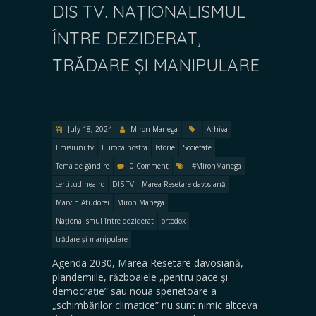
DIS TV. NAȚIONALISMUL
ÎNTRE DEZIDERAT,
TRĂDARE ȘI MANIPULARE
July 18, 2024
Miron Manega
Arhiva
Emisiuni tv
Europa nostra
Istorie
Societate
Tema de gândire
0 Comment
#MironManega
certitudinea.ro
DIS TV
Marea Resetare davosiană
Marvin Atudorei
Miron Manega
Naționalismul între deziderat
ortodox
trădare și manipulare
Agenda 2030, Marea Resetare davosiană,
plandemiile, războaiele „pentru pace și
democrație” sau noua sperietoare a
„schimbărilor climatice” nu sunt nimic altceva