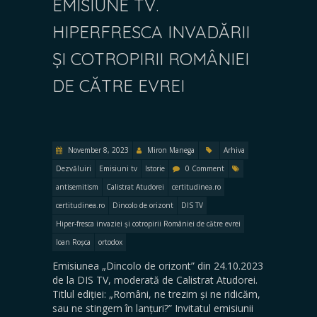
EMISIUNE TV.
HIPERFRESCA INVADĂRII
ȘI COTROPIRII ROMÂNIEI
DE CĂTRE EVREI
November 8, 2023
Miron Manega
Arhiva
Dezvăluiri
Emisiuni tv
Istorie
0 Comment
antisemitism
Calistrat Atudorei
certitudinea.ro
certitudinea.ro
Dincolo de orizont
DIS TV
Hiper-fresca invaziei și cotropirii României de către evrei
Ioan Roșca
ortodox
Emisiunea „Dincolo de orizont” din 24.10.2023
de la DIS TV, moderată de Calistrat Atudorei.
Titlul ediției: „Români, ne trezim și ne ridicăm,
sau ne stingem în lanțuri?” Invitatul emisiunii