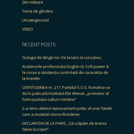
Știri militare
Tema de gândire
Uncategorized
VIDEO
RECENT POSTS
Gulagul de lângă noi. De la tanc la curcubeu
Avatarurile profesorului Dughin (I). Soft power à
la russe și disidența controlată de caracatița de
la Kremlin
CERTITUDINEA nr. 217. Partidul S.O.S. România va
da în judecată Institutul Elie Wiesel, „promotor al
holocaustului culturii române”
S-a stins ultimul reprezentant politic al unei familii
care a modelat istoria României
DECLARAȚIA DE LA PARIS: „Să scăpăm de tirania
falsei Europe!”