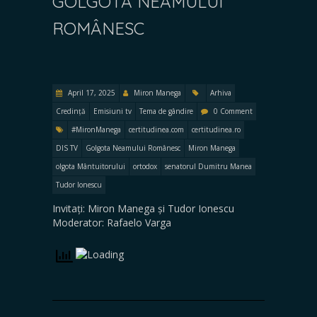
GOLGOTA NEAMULUI
ROMÂNESC
April 17, 2025
Miron Manega
Arhiva
Credință
Emisiuni tv
Tema de gândire
0 Comment
#MironManega
certitudinea.com
certitudinea.ro
DIS TV
Golgota Neamului Românesc
Miron Manega
olgota Mântuitorului
ortodox
senatorul Dumitru Manea
Tudor Ionescu
Invitați: Miron Manega și Tudor Ionescu
Moderator: Rafaelo Varga