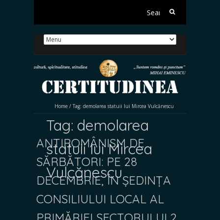
Search
for:
Home
/
Tag:
demolarea statuii lui Mircea Vulcănescu
Tag:
demolarea
ANTIROMÂNISM DE
statuii lui Mircea
SĂRBĂTORI: PE 28
Vulcănescu
DECEMBRIE, ÎN ȘEDINȚA
CONSILIULUI LOCAL AL
PRIMĂRIEI SECTORULUI 2