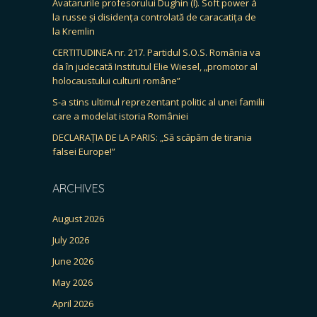
Avatarurile profesorului Dughin (I). Soft power à
la russe și disidența controlată de caracatița de
la Kremlin
CERTITUDINEA nr. 217. Partidul S.O.S. România va
da în judecată Institutul Elie Wiesel, „promotor al
holocaustului culturii române”
S-a stins ultimul reprezentant politic al unei familii
care a modelat istoria României
DECLARAȚIA DE LA PARIS: „Să scăpăm de tirania
falsei Europe!”
ARCHIVES
August 2026
July 2026
June 2026
May 2026
April 2026