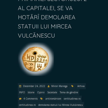
AL CAPITALEI, SE VA
HOTĂRÎ DEMOLAREA
STATUII LUI MIRCEA
VULCĂNESCU
December 24, 2022
Miron Manega
Arhiva
INFO
Istorie
Opinii
Societate
Tema de gândire
4 Comments
antiromânism
certitudinea.ro
certitudinea.ro
demolarea statuii lui Mircea Vulcănescu