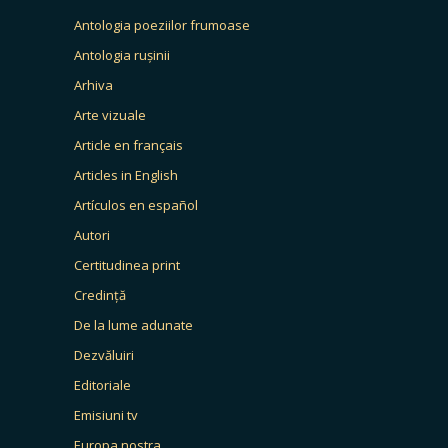
Antologia poeziilor frumoase
Antologia rușinii
Arhiva
Arte vizuale
Article en français
Articles in English
Artículos en español
Autori
Certitudinea print
Credință
De la lume adunate
Dezvăluiri
Editoriale
Emisiuni tv
Europa nostra