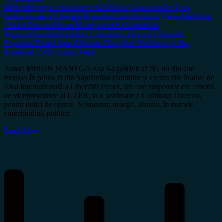
#MironManega
certitudinea.ro
CNA
Dan Constantin
De Ziua
Internațională a Libertății Presei
Inchiziția
Institutul Wiesel
Mădălina
Corina Diaconu
Miron Manega
ortodox
Săptămâna
Patimilor
Sinedriul
Sinedriul Consiliului Director
Tribunalul
Poporului
Trustul Intact
Uniunea Ziariștilor Profesioniști din
România
UZPR
Vinerea Mare
Autor: MIRON MANEGA Așa s-a potrivit să fie, nu din alte
motive: în prima zi din Săptămâna Patimilor și cu trei zile înainte de
Ziua Internațională a Libertății Presei, am fost suspendat din funcția
de vicepreședinte al UZPR, la o șezătoare a Cosiliului Director,
pentru delict de opinie. Nestatutar, nelegal, abuziv, în numele
corectitudinii politice…
Read More