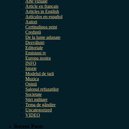
Arte vizuale
Article en français
Articles in English
Artículos en español
Autori
Certitudinea print
Credință
De la lume adunate
Dezvăluiri
Editoriale
Emisiuni tv
Europa nostra
INFO
Istorie
Modelul de țară
Muzica
Opinii
Salonul refuzaților
Societate
Știri militare
Tema de gândire
Uncategorized
VIDEO
Recent Posts