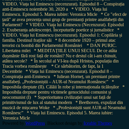
VIDEO. Viața lui Eminescu (necenzurat). Episodul 8 – Conspirația
anti-Eminescu noiembrie 30, 2020 a
* VIDEO. Viața lui
Eminescu. Episodul 5. Marea iubire: Veronica Micle
* Ce "efect de
țară" ar avea prezența unui grup de premianți printre analfabeții din
Parlament?
* VIDEO. Viața lui Eminescu (Necenzurat). Episodul
2. Exuberanța adolescenței. Începuturile poetice și jurnalistice
*
VIDEO. Viața lui Eminescu (necenzurat). Episodul 1: Copilăria și
familia. Destinul fraților săi
* 8 decembrie 1920 – primul atac
terorist cu bombă din Parlamentul României
* DAN PURIC.
Libertatea milei
* MEDITAȚIILE UNUI SECUI. De ce atâta
dușmănie fără rost față de români? Nu e destul cât i-am chinuit,
atâtea secole?
* În secolul al VI-lea după Hristos, populația din
Tracia vorbea românește
* Ce sărbătorim, de fapt, la 1
Decembrie
* Viața lui Eminescu (necenzurat). Episodul 8 –
Conspirația anti-Eminescu
* Iuliean Horneț, un premiant printre
analfabeți. „Profesioniștii – AUR-ul Neamului Românesc”
*
Imposibila dreptate (II). Călăii în robe și internaționala ticăloșilor
*
Imposibila dreptate pentru victimele genocidului comunist și
neocomunist (I)
* Superioritatea civilizației unui sat față de
primitivismul de lux al statului modern
* Beethoven, expulzat din
muzică de mișcarea Woke
* „Profesioniștii sunt AUR-ul Neamului
Românesc”
* Viața lui Eminescu. Episodul 5. Marea iubire:
Veronica Micle
Powered by
WordPress
. Blackoot design by
Iceable Themes
.