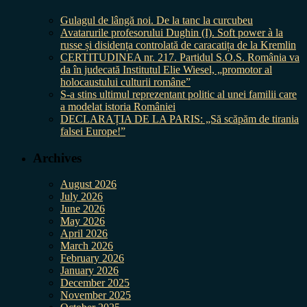
Gulagul de lângă noi. De la tanc la curcubeu
Avatarurile profesorului Dughin (I). Soft power à la
russe și disidența controlată de caracatița de la Kremlin
CERTITUDINEA nr. 217. Partidul S.O.S. România va
da în judecată Institutul Elie Wiesel, „promotor al
holocaustului culturii române”
S-a stins ultimul reprezentant politic al unei familii care
a modelat istoria României
DECLARAȚIA DE LA PARIS: „Să scăpăm de tirania
falsei Europe!”
Archives
August 2026
July 2026
June 2026
May 2026
April 2026
March 2026
February 2026
January 2026
December 2025
November 2025