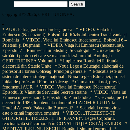
Search
for:
Copyright © 2026, CERTITUDINEA.
* AUR, Patria, parlamentarele și presa
* VIDEO. Viata lui
Eminescu (Necenzurat). Episodul 4: Războiul pentru Transilvania și
România
* VIDEO. Viața lui Eminescu (necenzurat). Episodul 6 –
Prietenii și Dușmanii
* VIDEO. Viața lui Eminescu (necenzurat).
Episodul 7 – Eminescu Jurnalistul și Sociologul
* Un cadou de
sărbători pentru cei care se mai consideră români! Antologia
CERTITUDINEA Volumul I
* Implicarea României în frauda
electorală din Statele Unite
* Noua Lege a Educației elaborată de
profesorul Florian Colceag. Principii generale
* Educația este un
sistem de interes strategic național - Noua Lege a Educației, proiect
inițiat de profesorul Florian Colceag
* Cum am ratat noi, presa,
fenomenul AUR
* VIDEO. Viața lui Eminescu (Necenzurat).
Episodul 3: Vânat de Serviciile Secrete străine
* VIDEO. Viața lui
Eminescu (necenzurat). Episodul 9. Ziua fatidică
* Ce căuta, pe 19
decembrie 1989, locotenent-colonelul VLADIMIR PUTIN la
Hotelul Athénée Palace din București?
* Scandalul coronavirus
este o crimă împotriva omenirii
* VIDEO. „TREZEȘTE-TE,
GHEORGHE, TREZEȘTE-TE, IOANE!”. Legea Cojocaru,
reactualizată și încorporată în CONSTITUȚIA CETĂȚENILOR
*
MEDITAȚIILE UNUI SECUI. Românii, singurii europeni
*