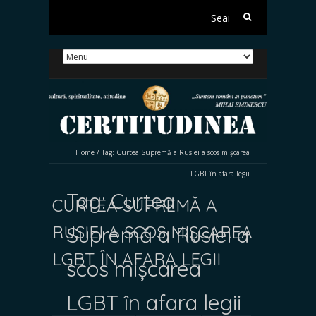
Search
for:
Home
/
Tag:
Curtea Supremă a Rusiei a scos mișcarea
LGBT în afara legii
Tag:
Curtea
CURTEA SUPREMĂ A
RUSIEI A SCOS MIȘCAREA
Supremă a Rusiei a
LGBT ÎN AFARA LEGII
scos mișcarea
LGBT în afara legii