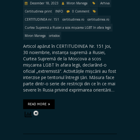
December 18, 2023
Miron Manega
Arhiva
Certitudinea print
INFO
0 Comment
CERTITUDINEA nr. 151
certitudinea.ro
certitudinea.ro
Curtea Supremă a Rusiei a scos mișcarea LGBT în afara legii
Miron Manega
ortodox
Articol apărut în CERTITUDINEA Nr. 151 Joi,
30 noiembrie, instanța supremă a Rusiei,
Curtea Supremă de la Moscova a scos
mișcarea LGBT în afara legii, declarând-o
oficial „extremistă”. Activitățile mișcării au fost
interzise pe teritoriul întregii țări. Măsura face
parte dintr-o serie de restricţii din ce în ce mai
severe în Rusia privind exprimarea orientării…
READ MORE