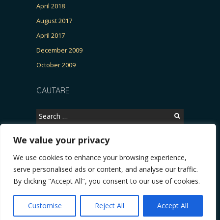
April 2018
August 2017
April 2017
December 2009
October 2009
CAUTARE
Search
for:
We value your privacy
We use cookies to enhance your browsing experience,
Copyright © 2026, CERTITUDINEA.
serve personalised ads or content, and analyse our traffic.
UR, Patria, parlamentarele și presa
* VIDEO. Viata lui Eminescu (Necenzurat). Episo
By clicking "Accept All", you consent to our use of cookies.
Powered by
WordPress
. Blackoot design by
Iceable
Themes
.
Customise
Reject All
Accept All