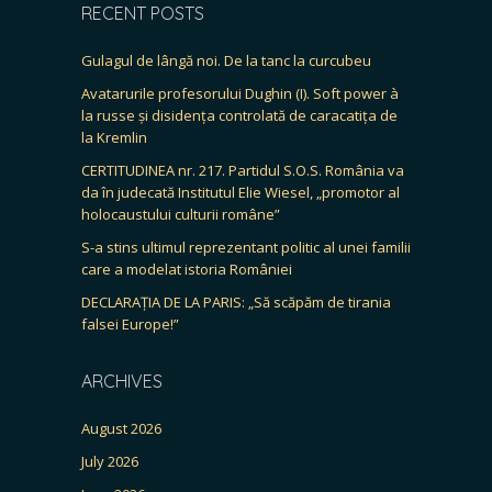
RECENT POSTS
Gulagul de lângă noi. De la tanc la curcubeu
Avatarurile profesorului Dughin (I). Soft power à
la russe și disidența controlată de caracatița de
la Kremlin
CERTITUDINEA nr. 217. Partidul S.O.S. România va
da în judecată Institutul Elie Wiesel, „promotor al
holocaustului culturii române”
S-a stins ultimul reprezentant politic al unei familii
care a modelat istoria României
DECLARAȚIA DE LA PARIS: „Să scăpăm de tirania
falsei Europe!”
ARCHIVES
August 2026
July 2026