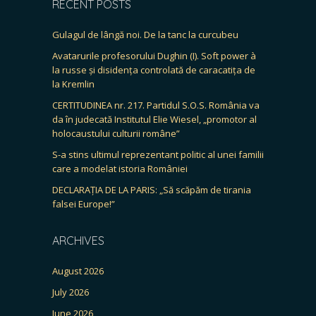
RECENT POSTS
Gulagul de lângă noi. De la tanc la curcubeu
Avatarurile profesorului Dughin (I). Soft power à
la russe și disidența controlată de caracatița de
la Kremlin
CERTITUDINEA nr. 217. Partidul S.O.S. România va
da în judecată Institutul Elie Wiesel, „promotor al
holocaustului culturii române”
S-a stins ultimul reprezentant politic al unei familii
care a modelat istoria României
DECLARAȚIA DE LA PARIS: „Să scăpăm de tirania
falsei Europe!”
ARCHIVES
August 2026
July 2026
June 2026