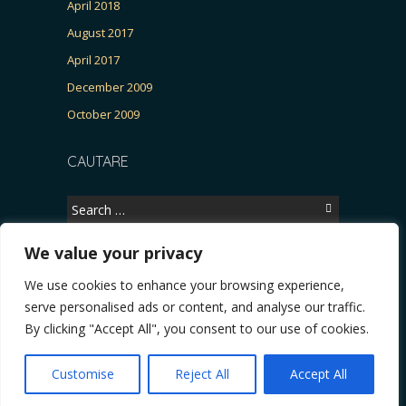
April 2018
August 2017
April 2017
December 2009
October 2009
CAUTARE
Search
for:
We value your privacy
We use cookies to enhance your browsing experience,
Copyright © 2026, CERTITUDINEA.
serve personalised ads or content, and analyse our traffic.
R, Patria, parlamentarele și presa
* VIDEO. Viata lui Eminescu (Necenzurat). Episod
By clicking "Accept All", you consent to our use of cookies.
Powered by
WordPress
. Blackoot design by
Iceable
Themes
.
Customise
Reject All
Accept All