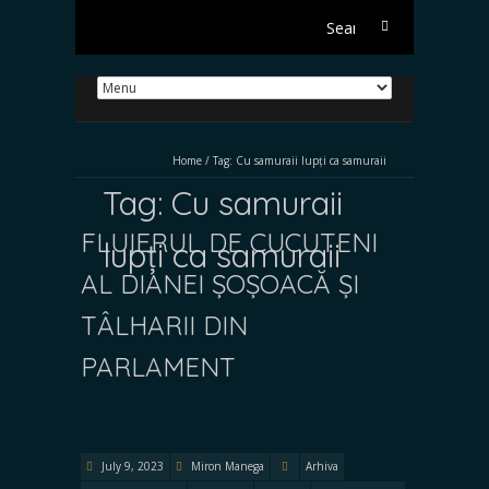
Search
for:
Home
/
Tag:
Cu samuraii lupți ca samuraii
Tag:
Cu samuraii
FLUIERUL DE CUCUTENI
lupți ca samuraii
AL DIANEI ȘOȘOACĂ ȘI
TÂLHARII DIN
PARLAMENT
July 9, 2023
Miron Manega
Arhiva