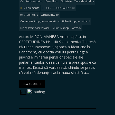
Certitudinea print
Dezvăluiri
Societate
Tema de gândire
2 Comments
CERTITUDINEA Nr. 140
certitudinea.ro
certitudinea.ro
Cu samuraii lupți ca samuraii
cu tâlharii lupți ca tâlharii
Diana Iovanovici Șoșoacă
Miron Manega
ortodox
Autor: MIRON MANEGA Articol apărut în
CERTITUDINEA Nr. 140 S-a comentat în presă
că Diana Iovanovici Șoșoacă a făcut circ în
Parlament, cu ocazia votului pentru legea
privind eliminarea pensiilor speciale ale
parlamentarilor. Ceea ce nu s-a prea spus e că
n-a fost lăsată să vorbească, știindu-se precis
că voia să denunțe cacialmaua sinistră a…
READ MORE