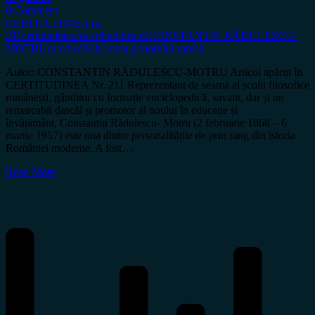
0 Comment
CERTITUDINEA nr.
211
certitudinea.ro
certitudinea.ro
CONSTANTIN RĂDULESCU-
MOTRU
ortodox
Psihologia poporului român
Autor: CONSTANTIN RĂDULESCU-MOTRU Articol apărut în
CERTITUDINEA Nr. 211 Reprezentant de seamă al școlii filosofice
românești, gânditor cu formație enciclopedică, savant, dar și un
remarcabil dascăl și promotor al noului în educație și
învățământ, Constantin Rădulescu- Motru (2 februarie 1868 – 6
martie 1957) este una dintre personalitățile de prin rang din istoria
României moderne. A fost…
Read More