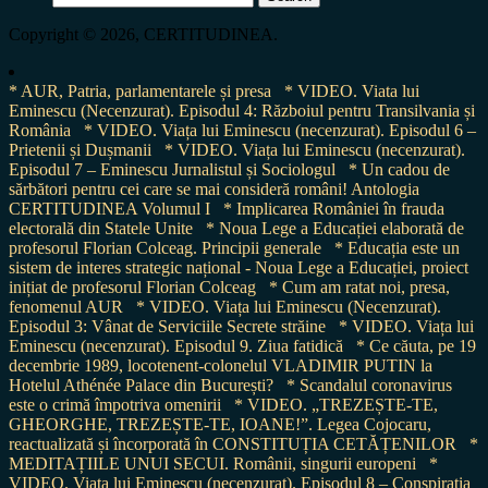
for:
Copyright © 2026, CERTITUDINEA.
* AUR, Patria, parlamentarele și presa
* VIDEO. Viata lui
Eminescu (Necenzurat). Episodul 4: Războiul pentru Transilvania și
România
* VIDEO. Viața lui Eminescu (necenzurat). Episodul 6 –
Prietenii și Dușmanii
* VIDEO. Viața lui Eminescu (necenzurat).
Episodul 7 – Eminescu Jurnalistul și Sociologul
* Un cadou de
sărbători pentru cei care se mai consideră români! Antologia
CERTITUDINEA Volumul I
* Implicarea României în frauda
electorală din Statele Unite
* Noua Lege a Educației elaborată de
profesorul Florian Colceag. Principii generale
* Educația este un
sistem de interes strategic național - Noua Lege a Educației, proiect
inițiat de profesorul Florian Colceag
* Cum am ratat noi, presa,
fenomenul AUR
* VIDEO. Viața lui Eminescu (Necenzurat).
Episodul 3: Vânat de Serviciile Secrete străine
* VIDEO. Viața lui
Eminescu (necenzurat). Episodul 9. Ziua fatidică
* Ce căuta, pe 19
decembrie 1989, locotenent-colonelul VLADIMIR PUTIN la
Hotelul Athénée Palace din București?
* Scandalul coronavirus
este o crimă împotriva omenirii
* VIDEO. „TREZEȘTE-TE,
GHEORGHE, TREZEȘTE-TE, IOANE!”. Legea Cojocaru,
reactualizată și încorporată în CONSTITUȚIA CETĂȚENILOR
*
MEDITAȚIILE UNUI SECUI. Românii, singurii europeni
*
VIDEO. Viața lui Eminescu (necenzurat). Episodul 8 – Conspirația