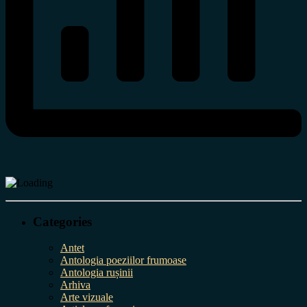
Categories
Antet
Antologia poeziilor frumoase
Antologia rușinii
Arhiva
Arte vizuale