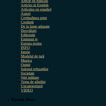
Article en français
Articles in English
Artículos en español
Autori
Certitudinea print
Credință
De la lume adunate
Dezvăluiri
Editoriale
Emisiuni tv
Europa nostra
INFO
Istorie
Modelul de țară
Muzica
Opinii
Salonul refuzaților
Societate
Știri militare
Tema de gândire
Uncategorized
VIDEO
Recent Posts