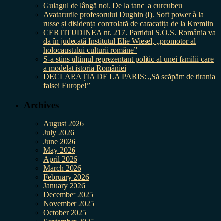
Gulagul de lângă noi. De la tanc la curcubeu
Avatarurile profesorului Dughin (I). Soft power à la
russe și disidența controlată de caracatița de la Kremlin
CERTITUDINEA nr. 217. Partidul S.O.S. România va
da în judecată Institutul Elie Wiesel, „promotor al
holocaustului culturii române”
S-a stins ultimul reprezentant politic al unei familii care
a modelat istoria României
DECLARAȚIA DE LA PARIS: „Să scăpăm de tirania
falsei Europe!”
Archives
August 2026
July 2026
June 2026
May 2026
April 2026
March 2026
February 2026
January 2026
December 2025
November 2025
October 2025