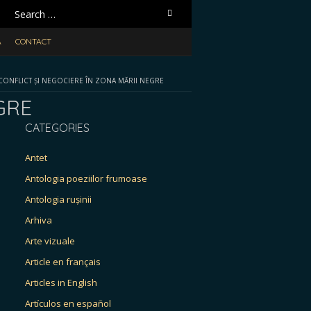
Search
for:
A
CONTACT
CONFLICT ȘI NEGOCIERE ÎN ZONA MĂRII NEGRE
GRE
CATEGORIES
Antet
Antologia poeziilor frumoase
Antologia rușinii
Arhiva
Arte vizuale
Article en français
Articles in English
Artículos en español