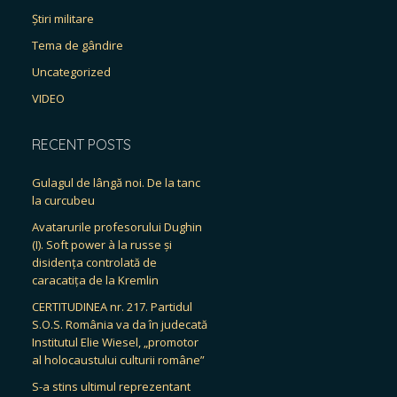
Știri militare
Tema de gândire
Uncategorized
VIDEO
RECENT POSTS
Gulagul de lângă noi. De la tanc
la curcubeu
Avatarurile profesorului Dughin
(I). Soft power à la russe și
disidența controlată de
caracatița de la Kremlin
CERTITUDINEA nr. 217. Partidul
S.O.S. România va da în judecată
Institutul Elie Wiesel, „promotor
al holocaustului culturii române”
S-a stins ultimul reprezentant