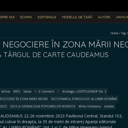
SPRE NOI
ECHIPA
EDITORIALE
MODELUL DE ȚARĂ
AUTORI
ARHIV
Home
/
Tag:
I NEGOCIERE ÎN ZONA MĂRII NE
A TÂRGUL DE CARTE CAUDEAMUS
Arhiva
INFO
Istorie
0 Comment
Antologia „CERTITUDINEA” Vol. 3
NEGOCIERE ÎN ZONA MĂRII NEGRE
DICȚIONARUL ETIMOLOGIC AL LIMBII ROMÂNE
 2023
GEȚII ȘI GENEALOGIA POPOARELOR NORDICE
Mihai Vinereanu
ortodox
CAUDEAMUS 22-26 noiembrie 2023 Pavilionul Central, Standul 103,
ul culoar în dreapta, la 35 de metri de intrare) Apariții editoriale
L LIMBII ROMÂNE”, Vol. 1 și 2, de Mihai Vinereanu (primul