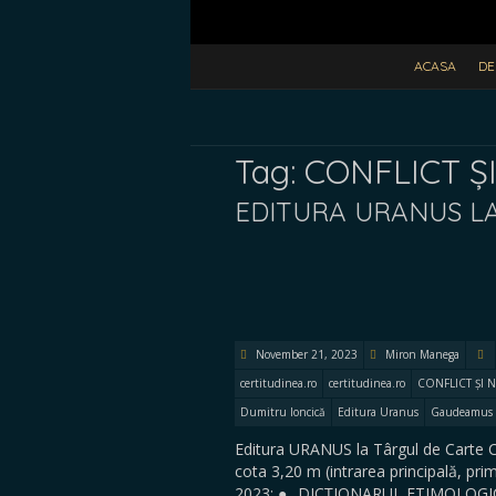
ACASA
DE
Tag:
CONFLICT Ș
EDITURA URANUS L
November 21, 2023
Miron Manega
certitudinea.ro
certitudinea.ro
CONFLICT ȘI 
Dumitru Ioncică
Editura Uranus
Gaudeamus
Editura URANUS la Târgul de Carte 
cota 3,20 m (intrarea principală, prim
2023: ● „DICȚIONARUL ETIMOLOGIC A