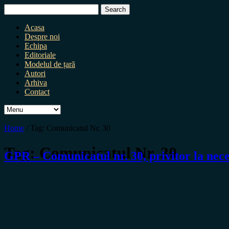
Search
for:
Acasa
Despre noi
Echipa
Editoriale
Modelul de țară
Autori
Arhiva
Contact
Home
/
Tag:
Comunicatul Nr. 30
Tag:
Comunicatul Nr. 30
GPR – Comunicatul nr. 30, privitor la nece