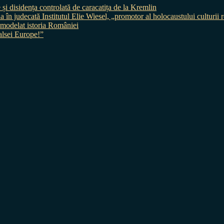
 și disidența controlată de caracatița de la Kremlin
judecată Institutul Elie Wiesel, „promotor al holocaustului culturii
 a modelat istoria României
sei Europe!”