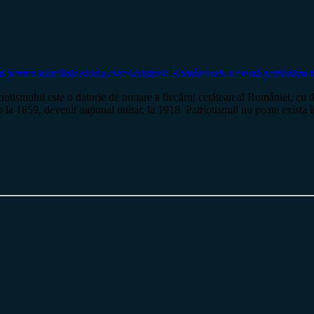
l pentru România
Istoria evreilor
Istoria Românilor
Nu există patriotism f
iotismului este o datorie de onoare a fiecărui cetățean al României, cu 
mân la 1859, devenit național unitar, la 1918. Patriotismul nu poate exista