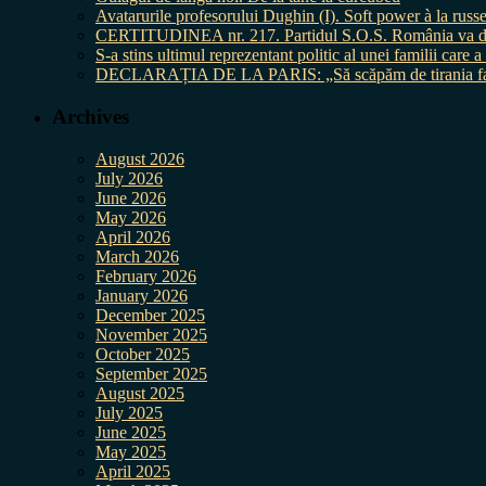
Avatarurile profesorului Dughin (I). Soft power à la russe
CERTITUDINEA nr. 217. Partidul S.O.S. România va da în 
S-a stins ultimul reprezentant politic al unei familii care
DECLARAȚIA DE LA PARIS: „Să scăpăm de tirania fal
Archives
August 2026
July 2026
June 2026
May 2026
April 2026
March 2026
February 2026
January 2026
December 2025
November 2025
October 2025
September 2025
August 2025
July 2025
June 2025
May 2025
April 2025