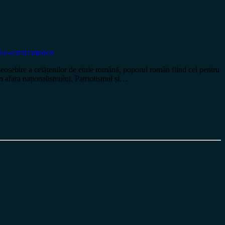
ilo-semit!
ortodox
deosebire a cetățenilor de etnie română, poporul român fiind cel pentru
 în afara naționalismului. Patriotismul și…