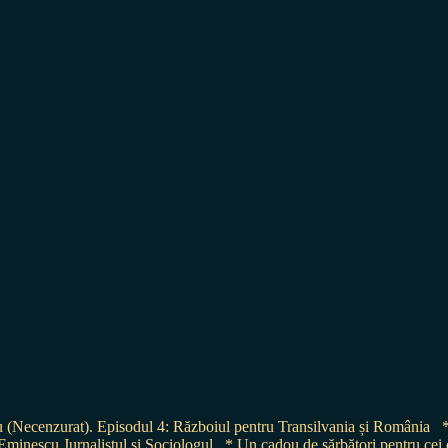
(Necenzurat). Episodul 4: Războiul pentru Transilvania și România
minescu Jurnalistul și Sociologul
* Un cadou de sărbători pentru c