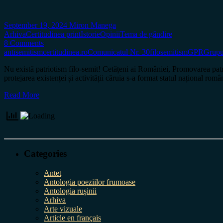
September 19, 2024
Miron Manega
Arhiva
Certitudinea print
Istorie
Opinii
Tema de gândire
8 Comments
antisemitism
certitudinea.ro
Comunicatul Nr. 30
filosemitism
GPR
Grupu
Nu există patriotism filo-semit! Cetățeni ai României, Promovarea patr
protejarea existenței și activității căruia s-a format statul național ro
Read More
Categories
Antet
Antologia poeziilor frumoase
Antologia rușinii
Arhiva
Arte vizuale
Article en français