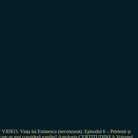
* VIDEO. Viața lui Eminescu (necenzurat). Episodul 6 – Prietenii și
ei care se mai consideră români! Antologia CERTITUDINEA Volumul