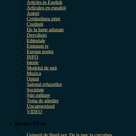
Articles in English
Artículos en español
Autori
Certitudinea print
Credință
De la lume adunate
Dezvăluiri
Editoriale
Emisiuni tv
Europa nostra
INFO
Istorie
Modelul de țară
Muzica
Opinii
Salonul refuzaților
Societate
Știri militare
Tema de gândire
Uncategorized
VIDEO
Recent Posts
Gulagul de lângă noi. De la tanc la curcubeu