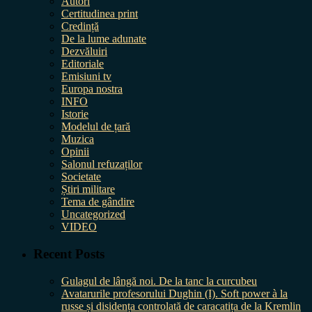
Autori
Certitudinea print
Credință
De la lume adunate
Dezvăluiri
Editoriale
Emisiuni tv
Europa nostra
INFO
Istorie
Modelul de țară
Muzica
Opinii
Salonul refuzaților
Societate
Știri militare
Tema de gândire
Uncategorized
VIDEO
Recent Posts
Gulagul de lângă noi. De la tanc la curcubeu
Avatarurile profesorului Dughin (I). Soft power à la
russe și disidența controlată de caracatița de la Kremlin