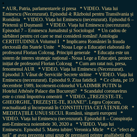
* AUR, Patria, parlamentarele și presa
* VIDEO. Viata lui
Eminescu (Necenzurat). Episodul 4: Războiul pentru Transilvania și
România
* VIDEO. Viața lui Eminescu (necenzurat). Episodul 6 –
Prietenii și Dușmanii
* VIDEO. Viața lui Eminescu (necenzurat).
Episodul 7 – Eminescu Jurnalistul și Sociologul
* Un cadou de
sărbători pentru cei care se mai consideră români! Antologia
CERTITUDINEA Volumul I
* Implicarea României în frauda
electorală din Statele Unite
* Noua Lege a Educației elaborată de
profesorul Florian Colceag. Principii generale
* Educația este un
sistem de interes strategic național - Noua Lege a Educației, proiect
inițiat de profesorul Florian Colceag
* Cum am ratat noi, presa,
fenomenul AUR
* VIDEO. Viața lui Eminescu (Necenzurat).
Episodul 3: Vânat de Serviciile Secrete străine
* VIDEO. Viața lui
Eminescu (necenzurat). Episodul 9. Ziua fatidică
* Ce căuta, pe 19
decembrie 1989, locotenent-colonelul VLADIMIR PUTIN la
Hotelul Athénée Palace din București?
* Scandalul coronavirus
este o crimă împotriva omenirii
* VIDEO. „TREZEȘTE-TE,
GHEORGHE, TREZEȘTE-TE, IOANE!”. Legea Cojocaru,
reactualizată și încorporată în CONSTITUȚIA CETĂȚENILOR
*
MEDITAȚIILE UNUI SECUI. Românii, singurii europeni
*
VIDEO. Viața lui Eminescu (necenzurat). Episodul 8 – Conspirația
anti-Eminescu noiembrie 30, 2020 a
* VIDEO. Viața lui
Eminescu. Episodul 5. Marea iubire: Veronica Micle
* Ce "efect de
țară" ar avea prezența unui grup de premianți printre analfabeții din