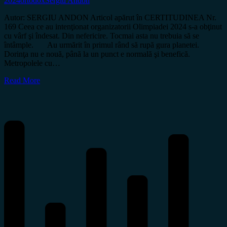
2024
ortodox
Sergiu Andon
Autor: SERGIU ANDON Articol apărut în CERTITUDINEA Nr.
169 Ceea ce au intenţionat organizatorii Olimpiadei 2024 s-a obţinut
cu vârf şi îndesat. Din nefericire. Tocmai asta nu trebuia să se
întâmple. Au urmărit în primul rând să rupă gura planetei.
Dorinţa nu e nouă, până la un punct e normală şi benefică.
Metropolele cu…
Read More