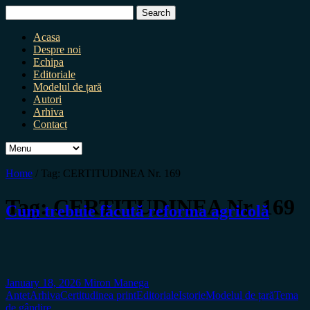
Search
for:
Acasa
Despre noi
Echipa
Editoriale
Modelul de țară
Autori
Arhiva
Contact
Home
/
Tag:
CERTITUDINEA Nr. 169
Tag:
CERTITUDINEA Nr. 169
Cum trebuie făcută reforma agricolă
January 18, 2026
Miron Manega
Antet
Arhiva
Certitudinea print
Editoriale
Istorie
Modelul de țară
Tema
de gândire