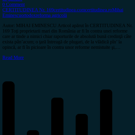
0 Comment
CERTITUDINEA Nr. 169
certitudinea.com
certitudinea.ro
Mihai
Eminescu
ortodox
reforma agricolă
Autor: MIHAI EMINESCU Articol apărut în CERTITUDINEA Nr.
169 Toţi proprietarii mari din România ar fi în contra unei reforme
care ar tinde a nimici chiar raporturile de absolută bună credinţă câte
exista pân’acum; o ţară întreagă de plugari, de la vlădică pîn’ la
opincă, ar fi în picioare în contra unor reforme nemistuite şi,…
Read More