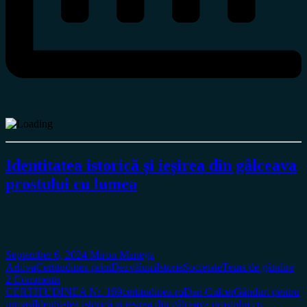
Identitatea istorică și ieșirea din gâlceava
prostului cu lumea
September 6, 2024
Miron Manega
Arhiva
Certitudinea print
Dezvăluiri
Istorie
Societate
Tema de gândire
2 Comments
CERTITUDINEA Nr. 169
certitudinea.ro
Dan Culcer
Gânduri pentru
urmași
Identitatea istorică și ieșirea din gâlceava prostului cu