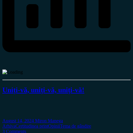
Uniți-vă, uniți-vă, uniți-vă!
August 14, 2024
Miron Manega
Arhiva
Certitudinea print
Opinii
Tema de gândire
3 Comments