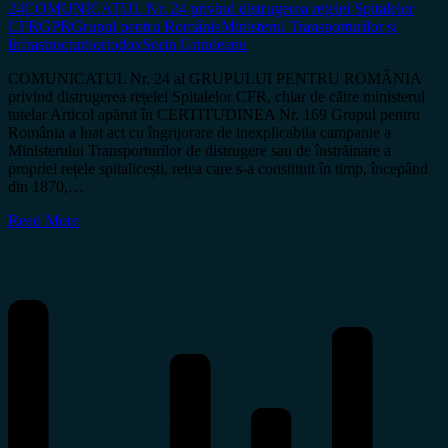
24
COMUNICATUL Nr. 24 privind distrugerea rețelei Spitalelor
CFR
GPR
Grupul pentru România
Ministerul Transporturilor și
Infrastructurii
ortodox
Sorin Grindeanu
COMUNICATUL Nr. 24 al GRUPULUI PENTRU ROMÂNIA
privind distrugerea rețelei Spitalelor CFR, chiar de către ministerul
tutelar Articol apărut în CERTITUDINEA Nr. 169 Grupul pentru
România a luat act cu îngrijorare de inexplicabila campanie a
Ministerului Transporturilor de distrugere sau de înstrăinare a
propriei rețele spitalicești, rețea care s-a constituit în timp, începând
din 1870,…
Read More