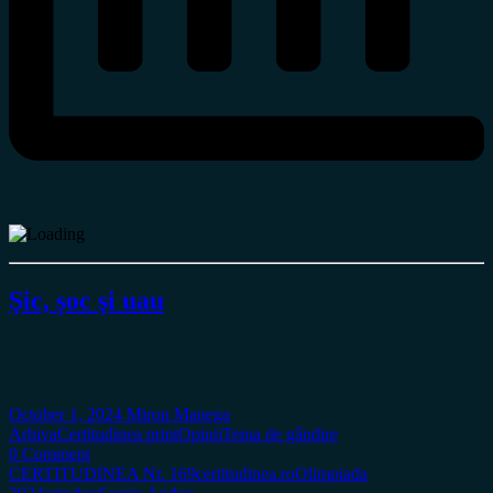
Şic, șoc şi uau
October 1, 2024
Miron Manega
Arhiva
Certitudinea print
Opinii
Tema de gândire
0 Comment
CERTITUDINEA Nr. 169
certitudinea.ro
Olimpiada