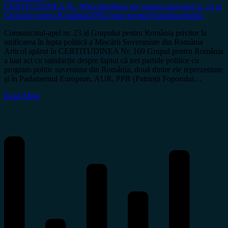
CERTITUDINEA Nr. 169
certitudinea.ro
Comunicatul-apel nr. 23 al
Grupului pentru România
GPR
Grupul pentru România
ortodox
Comunicatul-apel nr. 23 al Grupului pentru România privitor la
unificarea în lupta politică a Mișcării Suveraniste din România
Articol apărut în CERTITUDINEA Nr. 169 Grupul pentru România
a luat act cu satisfacție despre faptul că trei partide politice cu
program politic suveranist din România, două dintre ele reprezentate
și în Parlamentul European, AUR, PPR (Patrioții Poporului…
Read More