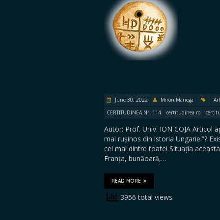
June 30, 2022
Miron Manega
Ar
CERTITUDINEA Nr. 114
certitudinea.ro
certit
Autor: Prof. Univ. ION COJA Artico
mai rușinos din istoria Ungariei”? Ex
cel mai dintre toate! Situația aceast
Franța, bunăoară,…
READ MORE
3956 total views