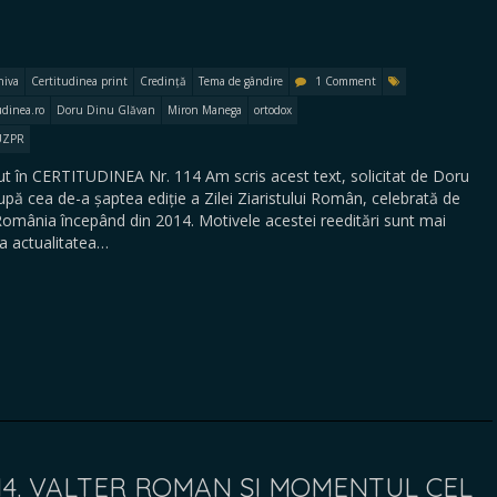
hiva
Certitudinea print
Credință
Tema de gândire
1 Comment
udinea.ro
Doru Dinu Glăvan
Miron Manega
ortodox
UZPR
 în CERTITUDINEA Nr. 114 Am scris acest text, solicitat de Doru
upă cea de-a șaptea ediție a Zilei Ziaristului Român, celebrată de
n România începând din 2014. Motivele acestei reeditări sunt mai
ia actualitatea…
114. VALTER ROMAN ȘI MOMENTUL CEL