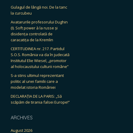
Gulagul de lângă noi. De la tanc
la curcubeu
Avatarurile profesorului Dughin
(I). Soft power à la russe și
disidența controlată de
caracatița de la Kremlin
CERTITUDINEA nr. 217. Partidul
S.O.S. România va da în judecată
Institutul Elie Wiesel, „promotor
al holocaustului culturii române”
S-a stins ultimul reprezentant
politic al unei familii care a
modelat istoria României
DECLARAȚIA DE LA PARIS: „Să
scăpăm de tirania falsei Europe!”
ARCHIVES
August 2026