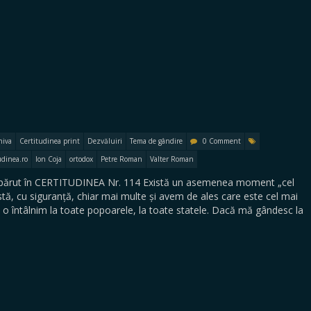
hiva
Certitudinea print
Dezvăluiri
Tema de gândire
0 Comment
udinea.ro
Ion Coja
ortodox
Petre Roman
Valter Roman
l apărut în CERTITUDINEA Nr. 114 Există un asemenea moment „cel
istă, cu siguranță, chiar mai multe și avem de ales care este cel mai
a o întâlnim la toate popoarele, la toate statele. Dacă mă gândesc la