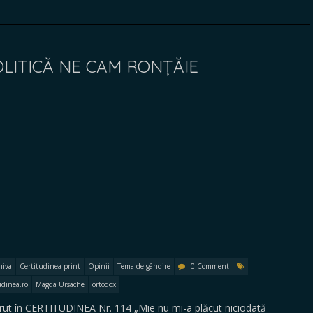
LITICĂ NE CAM RONȚĂIE
hiva
Certitudinea print
Opinii
Tema de gândire
0 Comment
udinea.ro
Magda Ursache
ortodox
t în CERTITUDINEA Nr. 114 „Mie nu mi-a plăcut niciodată