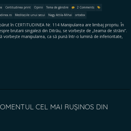
va
Certitudinea print
Opinii
Tema de gândire
2 Comments
udinea.ro
Meditațiile unui secui
Nagy Attila-Mihai
ortodox
ărut în CERTITUDINEA Nr. 114 Manipularea are limbaj propriu. În
spre brutarii singalezi din Ditrău, se vorbește de „teama de străini”.
 vorbește manipularea, ca să pună într-o lumină de inferioritate,
OMENTUL CEL MAI RUȘINOS DIN