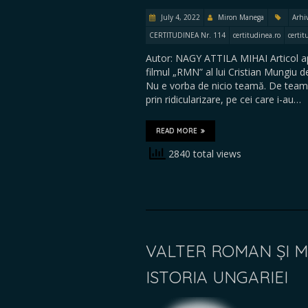
July 4, 2022
Miron Manega
Arhi
CERTITUDINEA Nr. 114
certitudinea.ro
certit
Autor: NAGY ATTILA MIHAI Articol ap
filmul „RMN” al lui Cristian Mungiu de
Nu e vorba de nicio teamă. De teamă
prin ridicularizare, pe cei care i-au…
READ MORE
2840 total views
VALTER ROMAN ȘI M
ISTORIA UNGARIEI