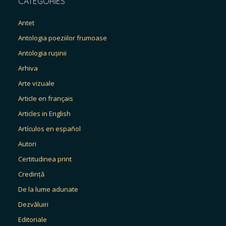
CATEGORIES
Antet
Antologia poeziilor frumoase
Antologia rușinii
Arhiva
Arte vizuale
Article en français
Articles in English
Artículos en español
Autori
Certitudinea print
Credință
De la lume adunate
Dezvăluiri
Editoriale