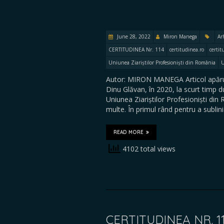
June 28, 2022
Miron Manega
Ar
CERTITUDINEA Nr. 114
certitudinea.ro
certit
Uniunea Ziariștilor Profesioniști din România
Autor: MIRON MANEGA Articol apărut
Dinu Glăvan, în 2020, la scurt timp d
Uniunea Ziariștilor Profesioniști di
multe. În primul rând pentru a sublin
READ MORE
4102 total views
CERTITUDINEA NR. 