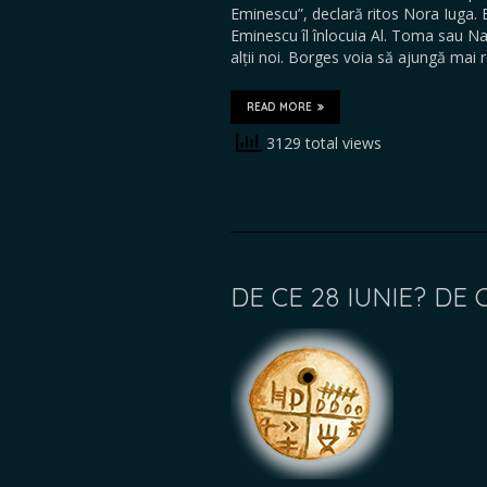
Eminescu”, declară ritos Nora Iuga. E
Eminescu îl înlocuia Al. Toma sau N
alții noi. Borges voia să ajungă mai
READ MORE
3129 total views
DE CE 28 IUNIE? DE