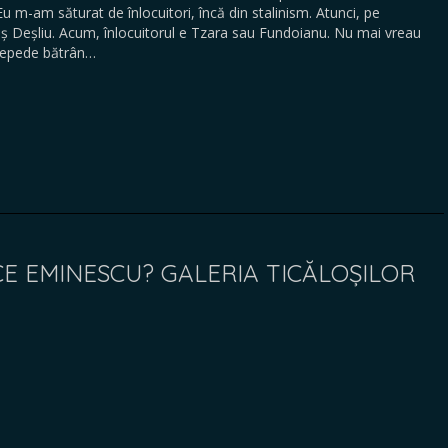
u m-am săturat de înlocuitori, încă din stalinism. Atunci, pe
aș Deșliu. Acum, înlocuitorul e Tzara sau Fundoianu. Nu mai vreau
 repede bătrân…
 CE EMINESCU? GALERIA TICĂLOȘILOR