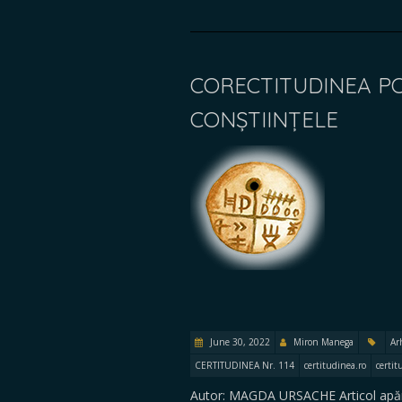
CORECTITUDINEA PO
CONȘTIINȚELE
June 30, 2022
Miron Manega
Ar
CERTITUDINEA Nr. 114
certitudinea.ro
certit
Autor: MAGDA URSACHE Articol apăru