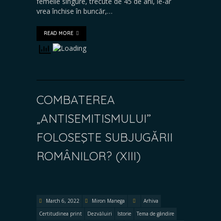
femeile singure, trecute de 45 de ani, le-ar
vrea închise în buncăr,…
READ MORE
COMBATEREA
„ANTISEMITISMULUI”
FOLOSEŞTE SUBJUGĂRII
ROMÂNILOR? (XIII)
March 6, 2022
Miron Manega
Arhiva
Certitudinea print
Dezvăluiri
Istorie
Tema de gândire