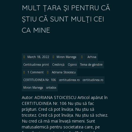
MULT ȚARA ȘI PENTRU CĂ
ȘTIU CĂ SUNT MULȚI CEI
CA MINE
March 18, 2022
Miron Manega
Arhiva
Certitudinea print
Credință
Opinii
Tema de gândire
1 Comment
Adriana Stoicescu
CERTITUDINEA Nr. 106
certitudinea.ro
certitudinea.ro
Miron Manega
ortodox
Autor: ADRIANA STOICESCU Articol apărut în
CERTITUDINEA Nr. 106 Nu știu să fac
prăjituri. Cred că pot învăța. Nu știu să
tricotez. Cred că pot învăța. Nu știu să schiez.
Nu cred că mă mai învață nimeni. Sunt
matusalemică pentru societatea care, pe