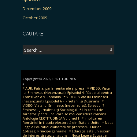
December 2009
October 2009
CAUTARE
Search
for:
Copyright © 2026, CERTITUDINEA.
* AUR, Patria, parlamentarele și presa
* VIDEO. Viata
lui Eminescu (Necenzurat). Episodul 4: Războiul pentru
Transilvania și România
* VIDEO. Viața lui Eminescu
(necenzurat). Episodul 6 – Prietenii și Dușmanii
*
VIDEO. Viața lui Eminescu (necenzurat). Episodul 7 –
Eminescu Jurnalistul și Sociologul
* Un cadou de
sărbători pentru cei care se mai consideră români!
Antologia CERTITUDINEA Volumul I
* Implicarea
României în frauda electorală din Statele Unite
* Noua
Lege a Educației elaborată de profesorul Florian
Colceag. Principii generale
* Educația este un sistem
de interes strategic național - Noua Lege a Educației,