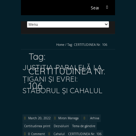
Search
for:
Home
/
Tag:
CERTITUDINEA Nr. 106
Tag:
JUSTIȚIA PARALELĂ LA
CERTITUDINEA Nr.
ȚIGANI ȘI EVREI:
106
STABORUL ȘI CAHALUL
March 20, 2022
Miron Manega
Arhiva
Certitudinea print
Dezvăluiri
Tema de gândire
0 Comment
Cahalul
CERTITUDINEA Nr. 106