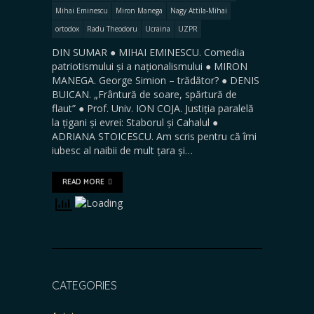
Mihai Eminescu
Miron Manega
Nagy Attila-Mihai
ortodox
Radu Theodoru
Ucraina
UZPR
DIN SUMAR ● MIHAI EMINESCU. Comedia
patriotismului și a naționalismului ● MIRON
MANEGA. George Simion – trădător? ● DENIS
BUICAN. „Frântură de soare, spărtură de
flaut” ● Prof. Univ. ION COJA. Justiția paralelă
la țigani și evrei: Staborul și Cahalul ●
ADRIANA STOICESCU. Am scris pentru că îmi
iubesc al naibii de mult țara și…
READ MORE
CATEGORIES