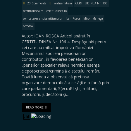
20 Comments
antisemitism
CERTITUDINEA Nr. 106
certitudinea.ro
certitudinea.ro
combaterea antisemitismului
Ioan Roșca
Miron Manega
ortodox
Autor: IOAN ROȘCA Articol apărut în
CERTITUDINEA Nr. 106 4. Despăgubiri pentru
cei care au militat împotriva României
Mecanismul spolierii pensionarilor
contributori, în favoarea beneficiarilor
„pensiilor speciale” relevă nemilos esenţa
clepotocratică/criminală a statului român.
Toată lumea a observat că pretinsa
organizare democratică a cetăţii e o farsă prin
care parlamentarii, S(ecu)RI-ştii, militarii,
procurorii, judecătorii şi…
READ MORE