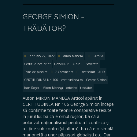
GEORGE SIMION –
TRĂDĂTOR?
February 22, 2022
Miron Manega
Arhiva
Certitudinea print
Dezvăluiri
Opinii
Societate
Tema de gândire
7 Comments
antisemit
AUR
CERTITUDINEA Nr. 106
certitudinea.ro
George Simion
Ioan Roșca
Miron Manega
ortodox
trădător
Autor: MIRON MANEGA Articol apărut în
CERTITUDINEA Nr. 106 George Simion începe
să confirme toate teoriile conspirative țesute
în jurul lui: ba că e omul rușilor, ba că a
polarizat naționalismul pentru a-l confisca și
a-l ține sub control(ul altora), ba că e o simplă
marionetă a unor păpușari globaliști etc. Dar