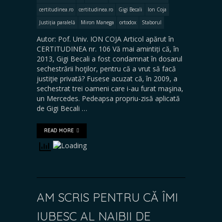
certitudinea.ro
certitudinea.ro
Gigi Becali
Ion Coja
Justiția paralelă
Miron Manega
ortodox
Staborul
Autor: Pof. Univ. ION COJA Articol apărut în
CERTITUDINEA nr. 106 Vă mai amintiți că, în
2013, Gigi Becali a fost condamnat în dosarul
sechestrării hoţilor, pentru că a vrut să facă
justiţie privată? Fusese acuzat că, în 2009, a
sechestrat trei oameni care i-au furat maşina,
un Mercedes. Pedeapsa propriu-zisă aplicată
de Gigi Becali …
READ MORE
AM SCRIS PENTRU CĂ ÎMI
IUBESC AL NAIBII DE