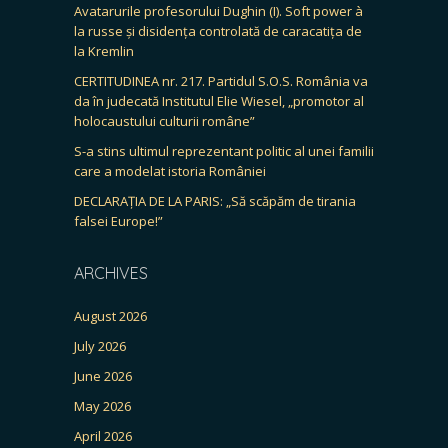
Avatarurile profesorului Dughin (I). Soft power à
la russe și disidența controlată de caracatița de
la Kremlin
CERTITUDINEA nr. 217. Partidul S.O.S. România va
da în judecată Institutul Elie Wiesel, „promotor al
holocaustului culturii române”
S-a stins ultimul reprezentant politic al unei familii
care a modelat istoria României
DECLARAȚIA DE LA PARIS: „Să scăpăm de tirania
falsei Europe!”
ARCHIVES
August 2026
July 2026
June 2026
May 2026
April 2026