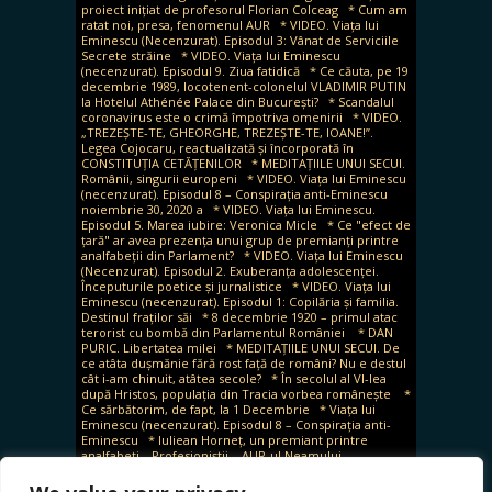
proiect inițiat de profesorul Florian Colceag
* Cum am
ratat noi, presa, fenomenul AUR
* VIDEO. Viața lui
Eminescu (Necenzurat). Episodul 3: Vânat de Serviciile
Secrete străine
* VIDEO. Viața lui Eminescu
(necenzurat). Episodul 9. Ziua fatidică
* Ce căuta, pe 19
decembrie 1989, locotenent-colonelul VLADIMIR PUTIN
la Hotelul Athénée Palace din București?
* Scandalul
coronavirus este o crimă împotriva omenirii
* VIDEO.
„TREZEȘTE-TE, GHEORGHE, TREZEȘTE-TE, IOANE!”.
Legea Cojocaru, reactualizată și încorporată în
CONSTITUȚIA CETĂȚENILOR
* MEDITAȚIILE UNUI SECUI.
Românii, singurii europeni
* VIDEO. Viața lui Eminescu
(necenzurat). Episodul 8 – Conspirația anti-Eminescu
noiembrie 30, 2020 a
* VIDEO. Viața lui Eminescu.
Episodul 5. Marea iubire: Veronica Micle
* Ce "efect de
țară" ar avea prezența unui grup de premianți printre
analfabeții din Parlament?
* VIDEO. Viața lui Eminescu
(Necenzurat). Episodul 2. Exuberanța adolescenței.
Începuturile poetice și jurnalistice
* VIDEO. Viața lui
Eminescu (necenzurat). Episodul 1: Copilăria și familia.
Destinul fraților săi
* 8 decembrie 1920 – primul atac
terorist cu bombă din Parlamentul României
* DAN
PURIC. Libertatea milei
* MEDITAȚIILE UNUI SECUI. De
ce atâta dușmănie fără rost față de români? Nu e destul
cât i-am chinuit, atâtea secole?
* În secolul al VI-lea
după Hristos, populația din Tracia vorbea românește
*
Ce sărbătorim, de fapt, la 1 Decembrie
* Viața lui
Eminescu (necenzurat). Episodul 8 – Conspirația anti-
Eminescu
* Iuliean Horneț, un premiant printre
analfabeți. „Profesioniștii – AUR-ul Neamului
Românesc”
* Imposibila dreptate (II). Călăii în robe și
internaționala ticăloșilor
* Imposibila dreptate pentru