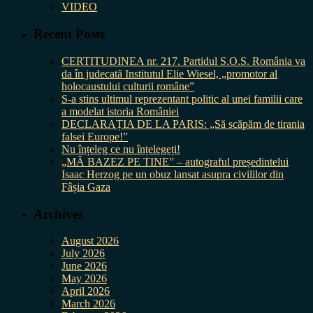
VIDEO
Recent Posts
CERTITUDINEA nr. 217. Partidul S.O.S. România va
da în judecată Institutul Elie Wiesel, „promotor al
holocaustului culturii române”
S-a stins ultimul reprezentant politic al unei familii care
a modelat istoria României
DECLARAȚIA DE LA PARIS: „Să scăpăm de tirania
falsei Europe!”
Nu înțeleg ce nu înțelegeți!
„MĂ BAZEZ PE TINE” – autograful președintelui
Isaac Herzog pe un obuz lansat asupra civililor din
Fâșia Gaza
Archives
August 2026
July 2026
June 2026
May 2026
April 2026
March 2026