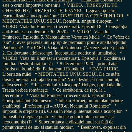
este o crimă împotriva omenirii
* VIDEO. „TREZEȘTE-TE,
GHEORGHE, TREZEȘTE-TE, IOANE!”. Legea Cojocaru,
reactualizată și încorporată în CONSTITUȚIA CETĂȚENILOR
*
MEDITAȚIILE UNUI SECUI. Românii, singurii europeni
*
VIDEO. Viața lui Eminescu (necenzurat). Episodul 8 – Conspirația
anti-Eminescu noiembrie 30, 2020 a
* VIDEO. Viața lui
Eminescu. Episodul 5. Marea iubire: Veronica Micle
* Ce "efect de
țară" ar avea prezența unui grup de premianți printre analfabeții din
Parlament?
* VIDEO. Viața lui Eminescu (Necenzurat). Episodul
2. Exuberanța adolescenței. Începuturile poetice și jurnalistice
*
VIDEO. Viața lui Eminescu (necenzurat). Episodul 1: Copilăria și
familia. Destinul fraților săi
* 8 decembrie 1920 – primul atac
terorist cu bombă din Parlamentul României
* DAN PURIC.
Libertatea milei
* MEDITAȚIILE UNUI SECUI. De ce atâta
dușmănie fără rost față de români? Nu e destul cât i-am chinuit,
atâtea secole?
* În secolul al VI-lea după Hristos, populația din
Tracia vorbea românește
* Ce sărbătorim, de fapt, la 1
Decembrie
* Viața lui Eminescu (necenzurat). Episodul 8 –
Conspirația anti-Eminescu
* Iuliean Horneț, un premiant printre
analfabeți. „Profesioniștii – AUR-ul Neamului Românesc”
*
Imposibila dreptate (II). Călăii în robe și internaționala ticăloșilor
*
Imposibila dreptate pentru victimele genocidului comunist și
neocomunist (I)
* Superioritatea civilizației unui sat față de
primitivismul de lux al statului modern
* Beethoven, expulzat din