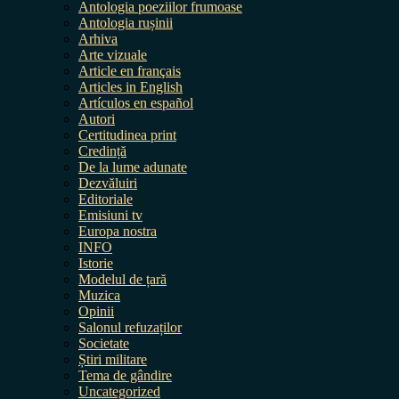
Antologia poeziilor frumoase
Antologia rușinii
Arhiva
Arte vizuale
Article en français
Articles in English
Artículos en español
Autori
Certitudinea print
Credință
De la lume adunate
Dezvăluiri
Editoriale
Emisiuni tv
Europa nostra
INFO
Istorie
Modelul de țară
Muzica
Opinii
Salonul refuzaților
Societate
Știri militare
Tema de gândire
Uncategorized