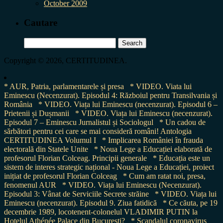
October 2009
Cautare
Search
for:
Copyright © 2026, CERTITUDINEA.
* AUR, Patria, parlamentarele și presa
* VIDEO. Viata lui
Eminescu (Necenzurat). Episodul 4: Războiul pentru Transilvania și
România
* VIDEO. Viața lui Eminescu (necenzurat). Episodul 6 –
Prietenii și Dușmanii
* VIDEO. Viața lui Eminescu (necenzurat).
Episodul 7 – Eminescu Jurnalistul și Sociologul
* Un cadou de
sărbători pentru cei care se mai consideră români! Antologia
CERTITUDINEA Volumul I
* Implicarea României în frauda
electorală din Statele Unite
* Noua Lege a Educației elaborată de
profesorul Florian Colceag. Principii generale
* Educația este un
sistem de interes strategic național - Noua Lege a Educației, proiect
inițiat de profesorul Florian Colceag
* Cum am ratat noi, presa,
fenomenul AUR
* VIDEO. Viața lui Eminescu (Necenzurat).
Episodul 3: Vânat de Serviciile Secrete străine
* VIDEO. Viața lui
Eminescu (necenzurat). Episodul 9. Ziua fatidică
* Ce căuta, pe 19
decembrie 1989, locotenent-colonelul VLADIMIR PUTIN la
Hotelul Athénée Palace din București?
* Scandalul coronavirus