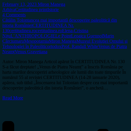
February 13, 2023
Miron Manega
Arhiva
Certitudinea print
Istorie
4 Comments
Cătălin Tolontan
cea mai importantă descoperire paleolitică din
istoria României
CERTITUDINEA Nr.
130
certitudinea.ro
certitudinea.ro
Elena-Cristina
Nițu
L’ANTHROPOLOGIE
Le Point
Leoaica Guennol
Marin
Cârciumaru
Mesopotamia
Miron Manega
Muzeul Evoluţiei Omului şi
Tehnologiei în Paleolitic
ortodox
Prof. Randall White
Venus de Piatra
Neamț
Venus Gravetiana
Autor: Miron Manega Articol apărut în CERTITUDINEA Nr. 130
S-a făcut dreptate! „Venus de Piatra Neamț” a înscris România pe
harta marilor descoperiri arheologice ale lumii din toate timpurile În
numărul 55 al revistei CERTITUDINEA (14-28 ianuarie 2020),
apărea, sub titlul „Înscenarea lui Tolontan despre cea mai importantă
descoperire paleolitică din istoria României”, o anchetă…
Read More