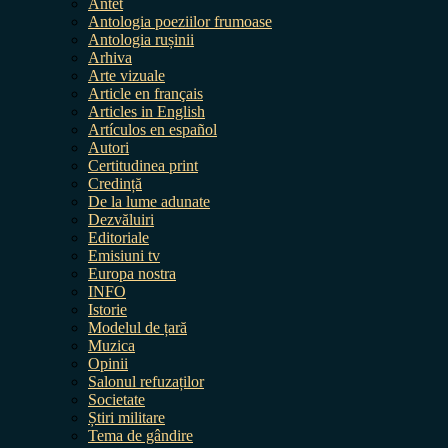
Antet
Antologia poeziilor frumoase
Antologia rușinii
Arhiva
Arte vizuale
Article en français
Articles in English
Artículos en español
Autori
Certitudinea print
Credință
De la lume adunate
Dezvăluiri
Editoriale
Emisiuni tv
Europa nostra
INFO
Istorie
Modelul de țară
Muzica
Opinii
Salonul refuzaților
Societate
Știri militare
Tema de gândire