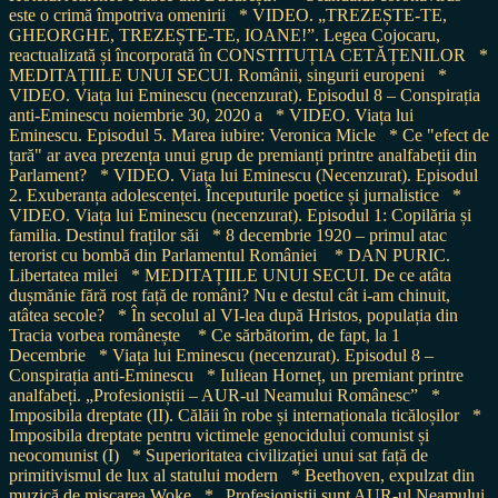
este o crimă împotriva omenirii
* VIDEO. „TREZEȘTE-TE,
GHEORGHE, TREZEȘTE-TE, IOANE!”. Legea Cojocaru,
reactualizată și încorporată în CONSTITUȚIA CETĂȚENILOR
*
MEDITAȚIILE UNUI SECUI. Românii, singurii europeni
*
VIDEO. Viața lui Eminescu (necenzurat). Episodul 8 – Conspirația
anti-Eminescu noiembrie 30, 2020 a
* VIDEO. Viața lui
Eminescu. Episodul 5. Marea iubire: Veronica Micle
* Ce "efect de
țară" ar avea prezența unui grup de premianți printre analfabeții din
Parlament?
* VIDEO. Viața lui Eminescu (Necenzurat). Episodul
2. Exuberanța adolescenței. Începuturile poetice și jurnalistice
*
VIDEO. Viața lui Eminescu (necenzurat). Episodul 1: Copilăria și
familia. Destinul fraților săi
* 8 decembrie 1920 – primul atac
terorist cu bombă din Parlamentul României
* DAN PURIC.
Libertatea milei
* MEDITAȚIILE UNUI SECUI. De ce atâta
dușmănie fără rost față de români? Nu e destul cât i-am chinuit,
atâtea secole?
* În secolul al VI-lea după Hristos, populația din
Tracia vorbea românește
* Ce sărbătorim, de fapt, la 1
Decembrie
* Viața lui Eminescu (necenzurat). Episodul 8 –
Conspirația anti-Eminescu
* Iuliean Horneț, un premiant printre
analfabeți. „Profesioniștii – AUR-ul Neamului Românesc”
*
Imposibila dreptate (II). Călăii în robe și internaționala ticăloșilor
*
Imposibila dreptate pentru victimele genocidului comunist și
neocomunist (I)
* Superioritatea civilizației unui sat față de
primitivismul de lux al statului modern
* Beethoven, expulzat din
muzică de mișcarea Woke
* „Profesioniștii sunt AUR-ul Neamului