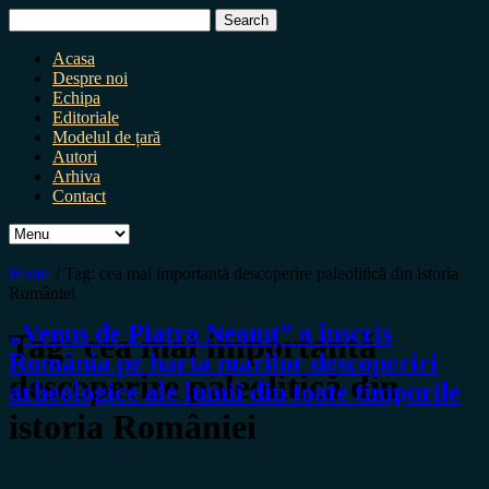
Search
for:
Acasa
Despre noi
Echipa
Editoriale
Modelul de țară
Autori
Arhiva
Contact
Home
/
Tag:
cea mai importantă descoperire paleolitică din istoria
României
„Venus de Piatra Neamț” a înscris
Tag:
cea mai importantă
România pe harta marilor descoperiri
descoperire paleolitică din
arheologice ale lumii din toate timpurile
istoria României