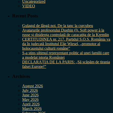
Uncategorized
VIDEO
Recent Posts
Gulagul de lângă noi. De la tanc la curcubeu
Avatarurile profesorului Dughin (I). Soft power à la
russe și disidența controlată de caracatița de la Kremlin
CERTITUDINEA nr. 217. Partidul S.O.S. România va
da în judecată Institutul Elie Wiesel, „promotor al
holocaustului culturii române”
S-a stins ultimul reprezentant politic al unei familii care
a modelat istoria României
DECLARAȚIA DE LA PARIS: „Să scăpăm de tirania
falsei Europe!”
Archives
August 2026
July 2026
June 2026
May 2026
April 2026
March 2026